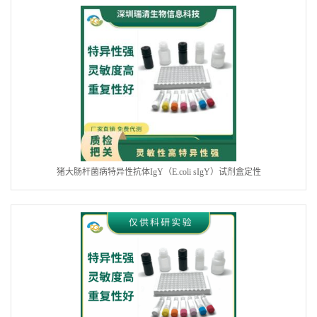
猪大肠杆菌病特异性抗体IgY（E.coli sIgY）试剂盒定性