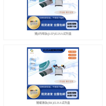
猪β内啡肽(β-EP)ELISA试剂盒
猪缓激肽(BK)ELISA试剂盒