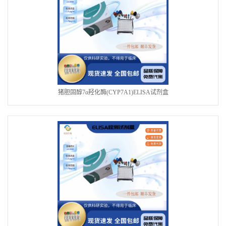
猪胆固醇7α羟化酶(CYP7A1)ELISA试剂盒