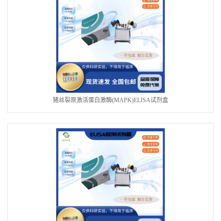
猪丝裂原激活蛋白激酶(MAPK)ELISA试剂盒