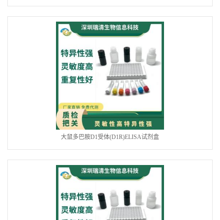
大鼠多巴胺D1受体(D1R)ELISA试剂盒