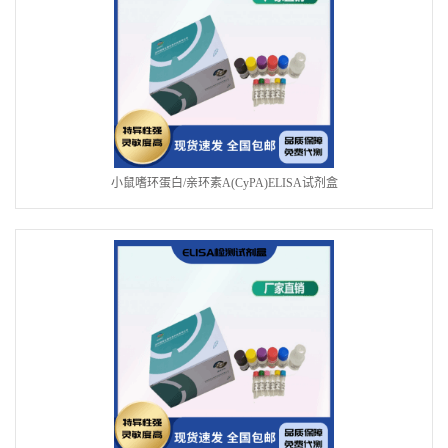
小鼠嗜环蛋白/亲环素A(CyPA)ELISA试剂盒