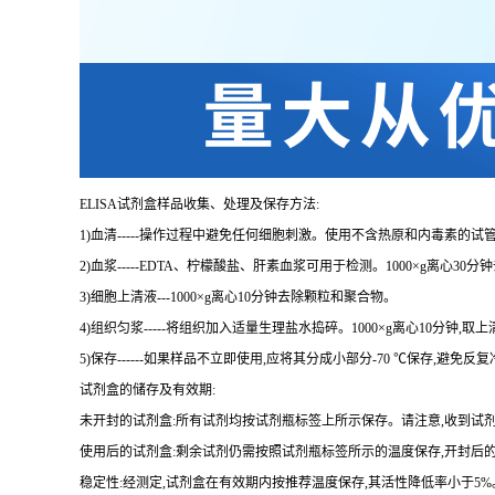
ELISA
试剂盒样品收集、处理及保存方法:
1
)血清
-----
操作过程中避免任何细胞刺激。使用不含热原和内毒素的试管
2
)血浆
-----EDTA
、柠檬酸盐、肝素血浆可用于检测。
1000×g
离心
30
分钟
3
)细胞上清液
---1000×g
离心
10
分钟去除颗粒和聚合物。
4
)组织匀浆
-----
将组织加入适量生理盐水捣碎。
1000×g
离心
10
分钟,取上
5
)保存
------
如果样品不立即使用,应将其分成小部分
-70 ℃
保存,避免反
试剂盒的储存及有效期:
未开封的试剂盒:所有试剂均按试剂瓶标签上所示保存。请注意,收到试
使用后的试剂盒:剩余试剂仍需按照试剂瓶标签所示的温度保存,开封后
稳定性:经测定,试剂盒在有效期内按推荐温度保存,其活性降低率小于
5%