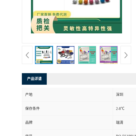
产品详请
产地
深圳
保存条件
2-8℃
品牌
瑞清