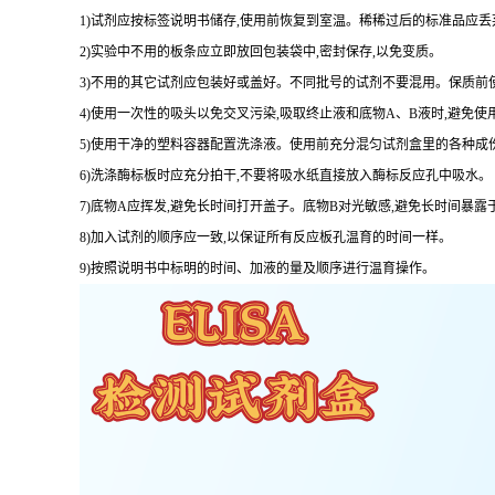
1
)试剂应按标签说明书储存,使用前恢复到室温。稀稀过后的标准品应丢
2
)实验中不用的板条应立即放回包装袋中,密封保存,以免变质。
3
)不用的其它试剂应包装好或盖好。不同批号的试剂不要混用。保质前
4
)使用一次性的吸头以免交叉污染,吸取终止液和底物
A
、
B
液时,避免使
5
)使用干净的塑料容器配置洗涤液。使用前充分混匀试剂盒里的各种成
6
)洗涤酶标板时应充分拍干,不要将吸水纸直接放入酶标反应孔中吸水。
7
)底物
A
应挥发,避免长时间打开盖子。底物
B
对光敏感,避免长时间暴露
8
)加入试剂的顺序应一致,以保证所有反应板孔温育的时间一样。
9
)按照说明书中标明的时间、加液的量及顺序进行温育操作。