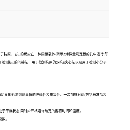
由于抗原、
抗
ti
的反应在一种固相载体
-
聚苯
Z
烯微量滴定板的孔中进行,每
于检测
抗
ti
的间接法、用于检测抗原的双
抗
ti
夹心法以及用于检测小分子
而明显地影响到测量值的准确性及重复性。
一
次加样时间
(
包括标准品及
处于干燥状态
:
同时应严格遵守给定的孵育时间和温度。
读数。