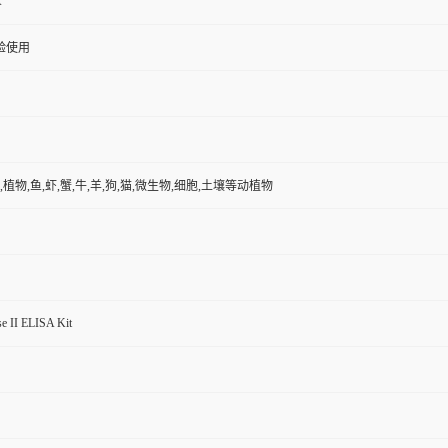
A
验使用
,植物,鱼,虾,蟹,牛,羊,狗,猫,微生物,细胞,土壤等动植物
se II ELISA Kit