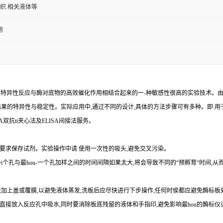
组织.相关液体等
用
的特异性反应与酶对底物的高效催化作用相结合起来的一
-
种敏感性很高的实验技术。
结果的特异性与稳定性。实际应用中,通过不同的设计,具体的方法步骤可有多种。即
:
用
A
双
抗
ti
夹心法及
ELIS
A
间接法服务。
要求保存试剂。实验操作中请 使用一次性的吸头
,
避免交叉污染。
yi
个孔与
最
hou
-
一个孔加样之间的时间间隔如果太大,将会导致不同的“预孵育“时间
,
从
加上盖或覆膜,以避免液体蒸发
;
洗板后应尽快进行下步操作
,
任何时侯都应避免酶标板
直接放入反应孔中吸水,同时要消除板底残留的液体和
手指印,避免影响最
hou
的酶标仪