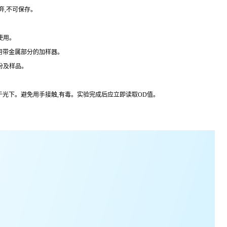
弃,不可保存。
使用。
用带金属部分的加样器。
份及样品。
于光下。避免用手接触,有毒。实验完成后应立即读取
OD
值。