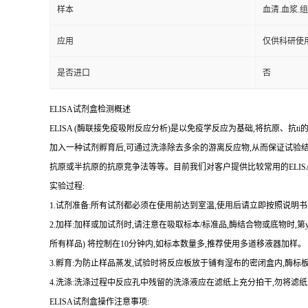
样本
血清.血浆.
应用
仅供科研使
是否进口
否
ELISA
试剂盒检测概述
ELISA (
酶联接免疫吸附反应分析
)
是以免疫学反应为基础
,
将抗原、
抗
ti
加入一种试剂孵育后,可通过洗涤除去多余的游离反应物,从而保证试验
抗原或半抗原的抗原竞争法等等。目前我们对客户提供比较常用的
ELIS
实验过程
:
1.
试剂准备
:
所有试剂都必须在使用前达到室温
,
使用后请立即按照说明书
2.
加样
:
加样或加试剂时,请注意在吸取标本
/
标准品,酶结合物或底物时,
第
所有样品
)
将
控制在
10
分钟内
,
如标本数量多
,
推荐使用多道移液器加样。
3.
孵育
:
为防止样品蒸发
,
试验时将反应板放于铺有湿布的密闭盒内,酶标板
4.
洗涤
:
洗涤过程中反应孔中残留的洗涤液应在滤纸上充分拍干,勿将滤纸
ELISA
试剂盒操作注意事项: