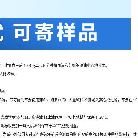
。收集血液后,
1000×g
离心
10
分钟将血清和红细胞迅速小心地分离。
去除颗粒。
清液
复冷冻。尽可能的不要使用溶血。如果血清中大量颗粒,检测前先离心或过滤。不要在
37
剂盒后请尽快将
TMB
洗涤液,终止液保存于
4℃
,其他试剂保存于
-20℃
。
的酶标板要加干燥剂后密封保存于
-20℃
,避免潮湿。
。为减小外部因素对试剂盒破坏前后检测值的影响,实验室的环境条件需尽量保持一致