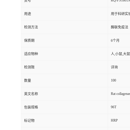
RQ-FS1801
货号
用途
用于科研实
检测方法
酶联免疫法
保质期
6个月
适应物种
人,小鼠,大鼠
检测限
详询
100
数量
Rat collagena
英文名称
96T
包装规格
HRP
标记物