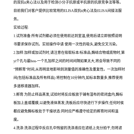
的双
抗
ti
夹心法以及用于检测小分子抗原或半抗原的抗原竞争法等等。
目前我们对客户提供比较常用的
ELISA
双
抗
ti
夹心法及
ELIS
A
间接法服
务。
实验过程
:
1.
试剂准备
:
所有试剂都必须在使用前达到室温
,
使用后请立即按照说明
书要求保存试剂。实验操作中请 使用一次性的吸头
,
避免交叉污染。
2.
加样
:
加样或加试剂时,请注意在吸取标本
/
标准品,酶结合物或底物时,
第
yi
个孔与
最
hou
-
一个孔加样之间的时间间隔如果太大,将会导致不同的
“预孵育“时间
,
从而明显地影响到测量值的准确性及重复性。
一
次加样时
间
(
包括标准品及所有样品
)
将
控制在
10
分钟内
,
如标本数量多
,
推荐使用
多道移液器加样。
3.
孵育
:
为防止样品蒸发
,
试验时将反应板放于铺有湿布的密闭盒内,酶标
板加上盖或覆膜,以避免液体蒸发
;
洗板后应尽快进行下步操作
,
任何时侯
都应避免酶标板处于干燥状态
:
同时应严格遵守给定的孵育时间和温
度。
4.
洗涤
:
洗涤过程中反应孔中残留的洗涤液应在滤纸上充分拍干,勿将滤