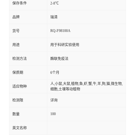
保存条件
2-8℃
品牌
瑞清
RQ-F98100A
货号
用途
用于科研实验使用
检测方法
酶联免疫法
保质期
6个月
人,小鼠,大鼠,植物,鱼,虾,蟹,牛,羊,狗,猫,微生物,
适应物种
细胞,土壤等动植物
检测限
详询
100
数量
英文名称