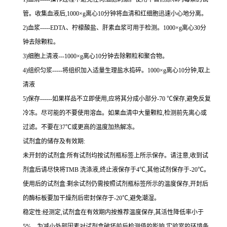
管。收集血液后,
1000×g
离心
10
分钟将血清和红细胞迅速小心地分离。
2
)血浆
-----EDTA
、柠檬酸盐、肝素血浆可用于检测。
1000×g
离心
30
分
钟去除颗粒。
3
)细胞上清液
---1000×g
离心
10
分钟去除颗粒和聚合物。
4
)组织匀浆
-----
将组织加入适量生理盐水捣碎。
1000×g
离心
10
分钟,取上
清液
5
)保存
------
如果样品不立即使用,应将其分成小部分
-70 ℃
保存,避免反复
冷冻。尽可能的不要使用溶血。如果血清中大量颗粒,检测前先离心或
过滤。不要在
37℃
或更高的温度加热解冻。
试剂盒的储存及有效期:
未开封的试剂盒:所有试剂均按试剂瓶标签上所示保存。请注意,收到试
剂盒后请尽快将
TMB
洗涤液,终止液保存于
4℃
,其他试剂保存于
-20℃
。
使用后的试剂盒:剩余试剂仍需按照试剂瓶标签所示的温度保存,开封后
的酶标板要加干燥剂后密封保存于
-20℃
,避免潮湿。
稳定性:经测定,试剂盒在有效期内按推荐温度保存,其活性降低率小于
5%
。为减小外部因素对试剂盒破坏前后检测值的影响,实验室的环境条