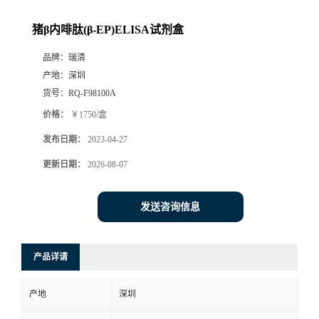
猪β内啡肽(β-EP)ELISA试剂盒
品牌：
瑞清
产地：
深圳
货号：
RQ-F98100A
价格：
￥1750/盒
发布日期：
2023-04-27
更新日期：
2026-08-07
发送咨询信息
产品详请
产地
深圳