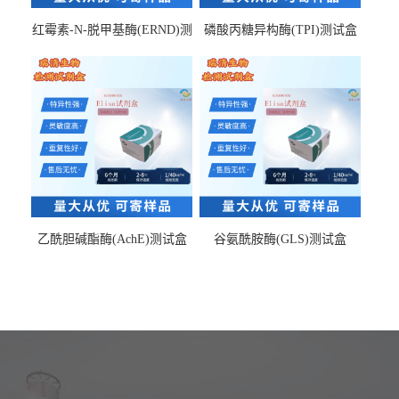
红霉素-N-脱甲基酶(ERND)测
磷酸丙糖异构酶(TPI)测试盒
试盒
乙酰胆碱酯酶(AchE)测试盒
谷氨酰胺酶(GLS)测试盒