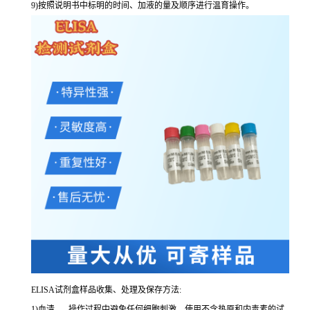
9
)按照说明书中标明的时间、加液的量及顺序进行温育操作。
ELISA
试剂盒样品收集、处理及保存方法:
1
)血清
-----
操作过程中避免任何细胞刺激。使用不含热原和内毒素的试