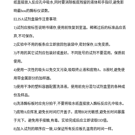
纸直接放入反应孔中吸水,同时要消除板底残留的液体和
手指印,避免影
响最
hou
的酶标仪读数。
ELISA
试剂盒操作注意事项:
1
)试剂应按标签说明书储存,使用前恢复到室温。稀稀过后的标准品应丢
弃,不可保存。
2
)实验中不用的板条应立即放回包装袋中,密封保存,以免变质。
3
)不用的其它试剂应包装好或盖好。不同批号的试剂不要混用。保质前
使用。
4
)使用一次性的吸头以免交叉污染,吸取终止液和底物
A
、
B
液时,避免使
用带金属部分的加样器。
5
)使用干净的塑料容器配置洗涤液。使用前充分混匀试剂盒里的各种成
份及样品。
6
)洗涤酶标板时应充分拍干,不要将吸水纸直接放入酶标反应孔中吸水。
7
)底物
A
应挥发,避免长时间打开盖子。底物
B
对光敏感,避免长时间暴露
于光下。避免用手接触,有毒。实验完成后应立即读取
OD
值。
8
)加入试剂的顺序应一致,以保证所有反应板孔温育的时间一样。