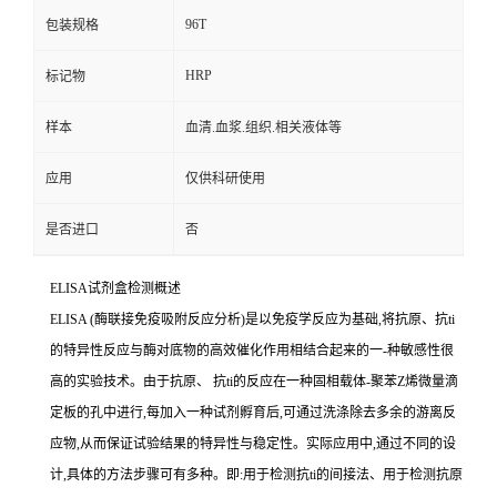
96T
包装规格
HRP
标记物
样本
血清.血浆.组织.相关液体等
应用
仅供科研使用
是否进口
否
ELISA
试剂盒检测概述
ELISA (
酶联接免疫吸附反应分析
)
是以免疫学反应为基础
,
将抗原、
抗
ti
的特异性反应与酶对底物的高效催化作用相结合起来的一
-
种敏感性很
高的实验技术。由于抗原、
抗
ti
的反应在一种固相载体
-
聚苯
Z
烯微量滴
定板的孔中进行,每加入一种试剂孵育后,可通过洗涤除去多余的游离反
应物,从而保证试验结果的特异性与稳定性。实际应用中,通过不同的设
计,具体的方法步骤可有多种。即
:
用于检测
抗
ti
的间接法、用于检测抗原