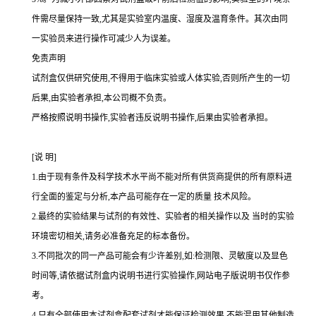
件需尽量保持一致,尤其是实验室内温度、湿度及温育条件。其次由同
一实验员来进行操作可减少人为误差。
免责声明
试剂盒仅供研究使用,不得用于临床实验或人体实验,否则所产生的一切
后果,由实验者承担,本公司概不负责。
严格按照说明书操作,实验者违反说明书操作,后果由实验者承担。
[
说
明
]
1.
由于现有条件及科学技术水平尚不能对所有供货商提供的所有原料进
行全面的鉴定与分析,本产品可能存在一定的质量 技术风险。
2.
最终的实验结果与试剂的有效性、实验者的相关操作以及 当时的实验
环境密切相关,请务必准备充足的标本备份。
3.
不同批次的同一产品可能会有少许差别,如
:
检测限、灵敏度以及显色
时间等,请依据试剂盒内说明书进行实验操作,网站电子版说明书仅作参
考。
4.
只有全部使用本试剂盒配套试剂才能保证检测效果,不能混用其他制造