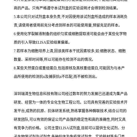
商的产品。只有严格遵守本试剂盒的实验说明才会得到
检测结果。
5.
本公司只对试剂盒本身负责,不对因使用该试剂盒所造成的样本消耗负
责,请使用者使用前充分考虑到样本的可能使用量,预留充足的样本。
6.
使用化学裂解液制备的组织匀浆或细胞提取液可能会由于某些化学物
质的引入导致
ELISA
实验结果偏差。
7.
若样本为细胞培养上清,因该类样本干扰因素较多,如
:
细胞状态、细胞
数量、采样时间等,所以可能存在检测不出的情况。
8.
某些天然蛋白或重组蛋白,包括原核及真核重组蛋白,可能因为与本产
品所使用的检测
抗
ti
及捕获
抗
ti
不匹配,而不被检测出。
深圳瑞清生物信息科技有限公司经过数年的努力发展已迅速成为集产品
研发、经营为一体的专业化生物工程公司。公司具有完善的实验技术开
发平台,成熟的抗原、抗体研发系统,熟练掌握各种酶联技术,结合公司的
研发团队,可以有效的保证公司产品强的稳定性和高的准确性,同时又具
有竞争力的价格。
公司主营
ELISA
试剂盒,目前可以提供生化试剂、分
子生物学试剂及试剂盒,各种抗体及免疫学试剂盒、实验耗材等多门类