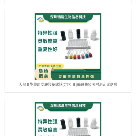
大鼠Ⅱ型胶原交联羧基端肽(CTX-Ⅱ)酶联免疫吸附测定试剂盒