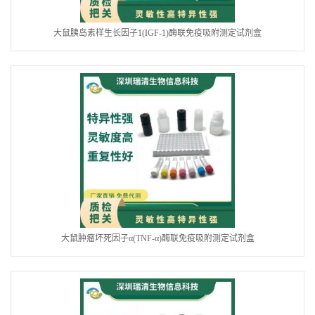
大鼠胰岛素样生长因子1(IGF-1)酶联免疫吸附测定试剂盒
大鼠肿瘤坏死因子α(TNF-α)酶联免疫吸附测定试剂盒