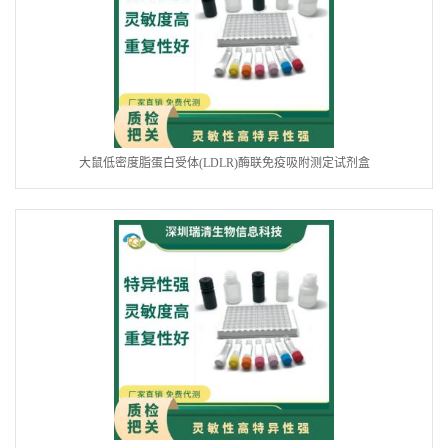
大鼠低密度脂蛋白受体(LDLR)酶联免疫吸附测定试剂盒