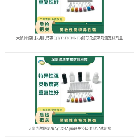
大鼠骨骼肌快肌肌钙蛋白T(TnTf/TNNT3)酶联免疫吸附测定试剂盒
大鼠乳酸脱氢酶A(LDHA)酶联免疫吸附测定试剂盒