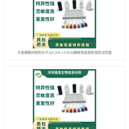
大鼠细胞间粘附分子1(ICAM-1/CD54)酶联免疫吸附测定试剂盒