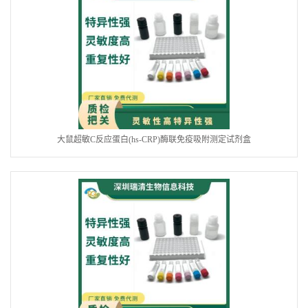
大鼠超敏C反应蛋白(hs-CRP)酶联免疫吸附测定试剂盒