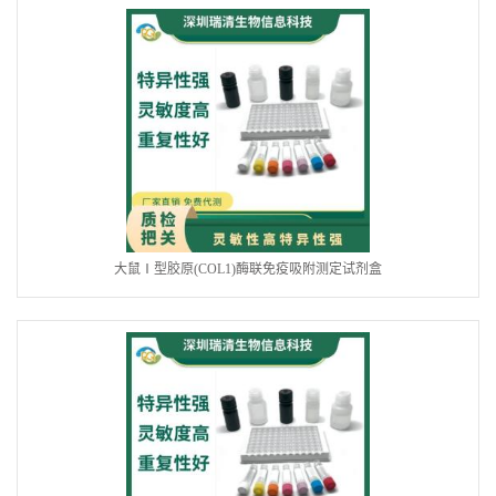
大鼠Ⅰ型胶原(COL1)酶联免疫吸附测定试剂盒