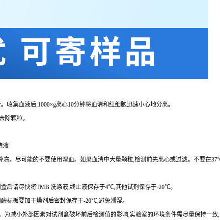
。收集血液后,
1000×g
离心
10
分钟将血清和红细胞迅速小心地分离。
去除颗粒。
清液
复冷冻。尽可能的不要使用溶血。如果血清中大量颗粒,检测前先离心或过滤。不要在
37
剂盒后请尽快将
TMB
洗涤液,终止液保存于
4℃
,其他试剂保存于
-20℃
。
的酶标板要加干燥剂后密封保存于
-20℃
,避免潮湿。
。为减小外部因素对试剂盒破坏前后检测值的影响,实验室的环境条件需尽量保持一致