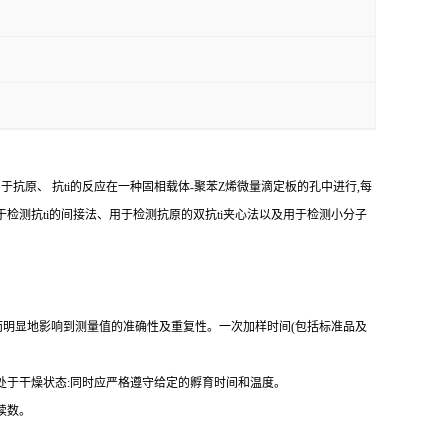
由于抗原、
抗
ti
的反应在一种固相载体
-
聚苯
Z
烯微量滴定板的孔中进行,每
于检测
抗
ti
的间接法、用于检测抗原的双
抗
ti
夹心法以及用于检测小分子
而明显地影响到测量值的准确性及重复性。
一
次加样时间
(
包括标准品及
处于干燥状态
:
同时应严格遵守给定的孵育时间和温度。
读数。