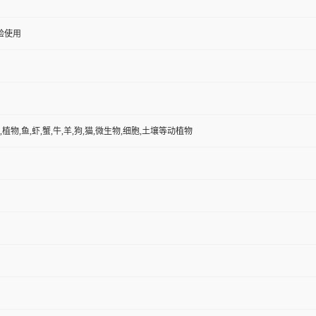
验使用
,植物,鱼,虾,蟹,牛,羊,狗,猫,微生物,细胞,土壤等动植物