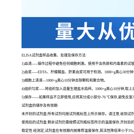
ELISA
试剂盒样品收集、处理及保存方法:
1
)血清
-----
操作过程中避免任何细胞刺激。使用不含热原和内毒素的试管
2
)血浆
-----EDTA
、柠檬酸盐、肝素血浆可用于检测。
1000×g
离心
30
分钟
3
)细胞上清液
---1000×g
离心
10
分钟去除颗粒和聚合物。
4
)组织匀浆
-----
将组织加入适量生理盐水捣碎。
1000×g
离心
10
分钟,取上
5
)保存
------
如果样品不立即使用,应将其分成小部分
-70 ℃
保存,避免反
试剂盒的储存及有效期:
未开封的试剂盒:所有试剂均按试剂瓶标签上所示保存。请注意,收到试
使用后的试剂盒:剩余试剂仍需按照试剂瓶标签所示的温度保存,开封后
稳定性:经测定,试剂盒在有效期内按推荐温度保存,其活性降低率小于
5%