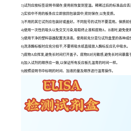
1
)试剂应按标签说明书储存,使用前恢复到室温。稀稀过后的标准品应丢
2
)实验中不用的板条应立即放回包装袋中,密封保存,以免变质。
3
)不用的其它试剂应包装好或盖好。不同批号的试剂不要混用。保质前
4
)使用一次性的吸头以免交叉污染,吸取终止液和底物
A
、
B
液时,避免使
5
)使用干净的塑料容器配置洗涤液。使用前充分混匀试剂盒里的各种成
6
)洗涤酶标板时应充分拍干,不要将吸水纸直接放入酶标反应孔中吸水。
7
)底物
A
应挥发,避免长时间打开盖子。底物
B
对光敏感,避免长时间暴露
8
)加入试剂的顺序应一致,以保证所有反应板孔温育的时间一样。
9
)按照说明书中标明的时间、加液的量及顺序进行温育操作。