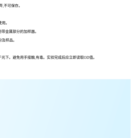
弃,不可保存。
使用。
用带金属部分的加样器。
份及样品。
于光下。避免用手接触,有毒。实验完成后应立即读取
OD
值。