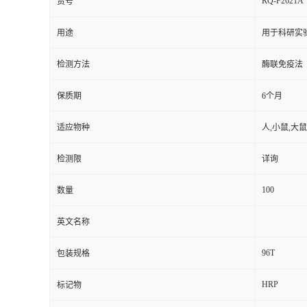
RQ-F2621A
货号
用途
用于科研实
检测方法
酶联免疫法
保质期
6个月
适应物种
人,小鼠,大鼠
检测限
详询
100
数量
英文名称
96T
包装规格
HRP
标记物