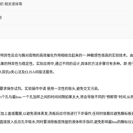
组织.相关液体等
用
的特异性反应与酶对底物的高效催化作用相结合起来的一
-
种敏感性很高的实验技术。
结果的特异性与稳定性。实际应用中,通过不同的设计,具体的方法步骤可有多种。即
:
用
A
双
抗
ti
夹心法及
ELIS
A
间接法服务。
要求保存试剂。实验操作中请 使用一次性的吸头
,
避免交叉污染。
yi
个孔与
最
hou
-
一个孔加样之间的时间间隔如果太大,将会导致不同的“预孵育“时间
,
从
加上盖或覆膜,以避免液体蒸发
;
洗板后应尽快进行下步操作
,
任何时侯都应避免酶标板
直接放入反应孔中吸水,同时要消除板底残留的液体和
手指印,避免影响最
hou
的酶标仪