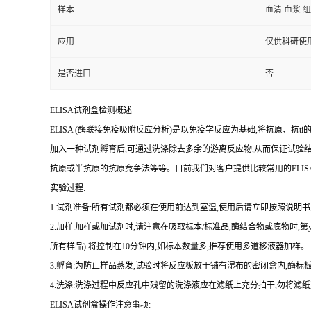
样本
血清.血浆.
应用
仅供科研使
是否进口
否
ELISA
试剂盒检测概述
ELISA (
酶联接免疫吸附反应分析
)
是以免疫学反应为基础
,
将抗原、
抗
ti
加入一种试剂孵育后,可通过洗涤除去多余的游离反应物,从而保证试验
抗原或半抗原的抗原竞争法等等。目前我们对客户提供比较常用的
ELIS
实验过程
:
1.
试剂准备
:
所有试剂都必须在使用前达到室温
,
使用后请立即按照说明书
2.
加样
:
加样或加试剂时,请注意在吸取标本
/
标准品,酶结合物或底物时,
第
所有样品
)
将
控制在
10
分钟内
,
如标本数量多
,
推荐使用多道移液器加样。
3.
孵育
:
为防止样品蒸发
,
试验时将反应板放于铺有湿布的密闭盒内,酶标板
4.
洗涤
:
洗涤过程中反应孔中残留的洗涤液应在滤纸上充分拍干,勿将滤纸
ELISA
试剂盒操作注意事项: