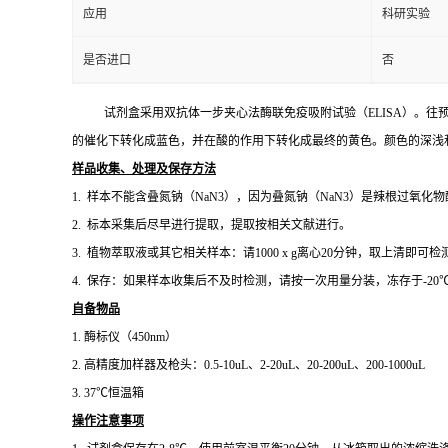
应用
科研实验
是否进口
否
试剂盒采用双抗体一步夹心法酶联免疫吸附试验（
ELISA）。
往
的催化下转化成蓝色，并在酸的作用下转化成最终的黄色。颜色的深浅
样品收集、处理及保存方法
1. 样本
不能含叠氮钠（
NaN3）
，因为
叠氮钠（
NaN3）是
辣根过氧化物
2.
标本采集后尽早进行提取，提取按相关文献进行。
3. 植物萃取液或其它相关样本：请1000 x g离心20分钟，取上清即可检
4. 保存：如果样本收集后不及时检测，请按一次用量分装，冻存于-2
自备物品
1.
酶标仪（
450nm）
2.
高精度加样器及枪头：
0.5-10uL、2-20uL、20-200uL、200-1000uL
3. 37℃恒温箱
操作注意事项