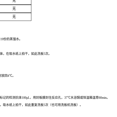
无
无
无
加19份的蒸馏水。
内液体，在吸水纸上拍干，如此洗板5次。
封放回4℃。
）标记的检测抗体100μL，用封板膜封住反应孔，37℃水浴锅或恒温箱温育60min。
涤液，吸水纸上拍干，如此重复洗板5次（也可用洗板机洗板）。