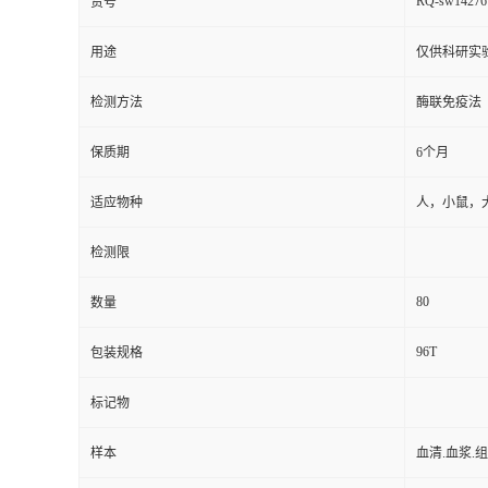
RQ-sw14276
货号
用途
仅供科研实
检测方法
酶联免疫法
保质期
6个月
适应物种
人，小鼠，
检测限
80
数量
96T
包装规格
标记物
样本
血清.血浆.