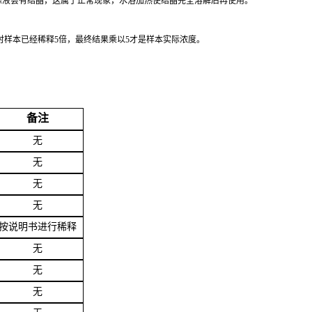
洗涤液会有结晶，这属于正常现象，水浴加热使结晶完全溶解后再使用。
时样本已经稀释5倍，最终结果乘以5才是样本实际浓度。
备注
无
无
无
无
按说明书进行稀释
无
无
无