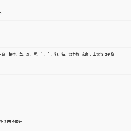
验
大鼠，植物，鱼，虾，蟹，牛，羊，狗，猫，微生物，细胞，土壤等动植物
组织.相关液体等