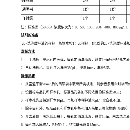
封板膜
2张
2张
说明书
1份
1份
自封袋
1个
1个
注：标准品（
S0-S5）浓度依次
为：
0、
50、100、200、400、800 pg/mL
试剂的准备
20×洗涤缓冲液的稀释：蒸馏水按1：20稀释，即1份的20×洗涤缓冲液
洗板方法
1.
手工洗板：甩尽孔内液体，每孔加满洗涤液，静置
1min后甩尽孔
2.
自动洗板机：每孔注入洗液
350μL，浸泡1min，洗板5次。
操作步骤
1.
从室温平衡
20min后的铝箔袋中取出所需板条，剩余板条用自封袋密
2.
设置标准品孔和样本孔，标准品孔各加不同浓度的标准品
50μL；
3.
样本孔先加待测样本
10μL，再加样本稀释液40μL；空白孔不加。
4.
除空白孔外，标准品孔和样本孔中每孔加入辣根过氧化物酶（
HRP
5.
弃去液体，吸水纸上拍干，每孔加满洗涤液，静置
1min，甩去洗
6.
每孔加入底物
A、B各50μL，37℃避光孵育15min。