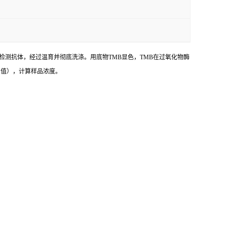
的检测抗体，经过温育并彻底洗涤。用底物TMB显色，TMB在过氧化物酶
D 值），计算样品浓度。