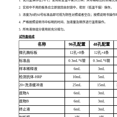
1.
试剂盒保存在
2-8℃，使用前室温平衡20分钟。从冰箱取出的浓缩
2.
实验中不用的板条应立即放回自封袋中，密封（低温干燥）保存。
3.
浓度为
0的S0号标准品即可视为阴性对照或者空白；按照说明书操作
4.
严格按照说明书中标明的时间、加液量及顺序进行温育操作。
5.
所有液体组分使用前充分摇匀。
试剂盒组成
名称
96孔配置
48孔配置
微孔酶标板
12孔×8条
12孔×4条
标准品
0.3mL*6管
0.3mL*6管
样本稀释液
6mL
3mL
检测抗体
-HRP
10mL
5mL
20×洗涤缓冲液
25mL
15mL
底物
A
6mL
3mL
底物
B
6mL
3mL
终止液
6mL
3mL