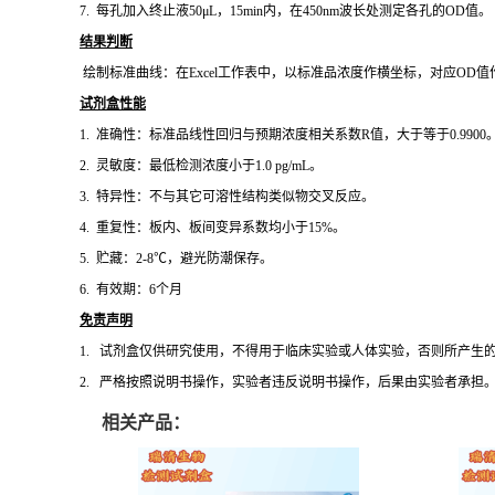
7.
每孔加入终止液
50μL，15min内，在450nm波长处测定各孔的OD值。
结果判断
绘制标准曲线：在
Excel工作表中，以标准品浓度作横坐标，对应O
试剂盒性能
1.
准确性：标准品线性回归与预期浓度相关系数
R值，大于等于0.9900
2.
灵敏度：最低检测浓度小于
1.0
pg/mL。
3.
特异性：不与其它可溶性结构类似物交叉反应。
4.
重复性：板内、板间变异系数均小于
15%。
5.
贮藏：
2-8℃，避光防潮保存。
6.
有效期：
6个月
免责声明
1.
试剂盒仅供研究使用，不得用于临床实验或人体实验，否则所产生
2.
严格按照说明书操作，实验者违反说明书操作，后果由实验者承担
相关产品：