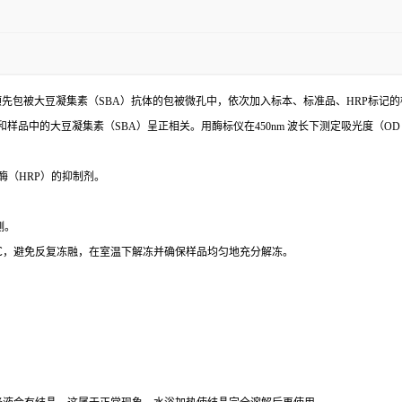
预先包被
大豆凝集素（
SBA）
抗体的包被微孔中，依次加入标本、标准品、
HRP标记
和样品中的
大豆凝集素（
SBA）
呈
正相关。用酶标仪在
450nm 波长下测定吸光度（O
酶（
HRP）的抑制剂。
测。
0℃，避免反复冻融，在室温下解冻并确保样品均匀地充分解冻。