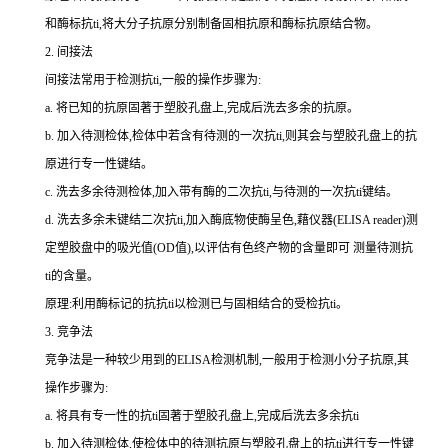
和酶标
抗
ti
,将大分子抗原分别制备固相抗原和酶标抗原结合物。
2.
间接法
间接法常用于检测
抗
ti
,一般的操作步骤为:
a.
将已知的抗原固著于塑胶孔盘上,完成后洗去多余的抗原。
b.
加入待测检体,检体中若含有待测的一次
抗
ti
,则其会与塑胶孔盘上的抗
原进行专一性键结。
c.
洗去多余待测检体,加入带有酶的二次
抗
ti
,与待测的一次
抗
ti
键结。
d.
洗去多余未键结二次
抗
ti
,加入酶底物使酶呈色,藉仪器(
ELISA reader
)测
定塑胶盘中的吸光值(
OD
值),以评估有色终产物的含量即可 测量待测
抗
ti
的含量。
原理:利用酶标记的抗
抗
ti
以检测已与固相结合的受检
抗
ti
。
3.
竞争法
竞争法是一种较少用到的
ELISA
检测机制,一般用于检测小分子抗原,其
操作步骤为:
a.
将具有专一性的
抗
ti
固著于塑胶孔盘上,完成后洗去多余
抗
ti
b.
加入待测检体,使检体中的待测抗原与塑胶孔盘上的
抗
ti
进行专一性键