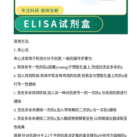
常用方法:
1.
夹心法:
夹心法常用于检测大分子抗原,一般的操作步骤为
:
a.
将具有专一性的
抗
ti
固著(
coating
)于塑胶孔盘上,完成后洗去多余
抗
ti
b.
加入待测检体,检体中若含有待测的抗原,则其会与塑胶孔盘上的
抗
ti
进
行专一性键结
c.
洗去多余待测检体,加入另一种对抗原专一的一次
抗
ti
,与待测抗原进行
键结
d.
洗去多余未键结一次
抗
ti
,加入带有酶的二次
抗
ti
,与一次
抗
ti
键结
e.
洗去多余未键结二次
抗
ti
,加入酶底物使酵素呈色,以肉眼或仪器读取呈
色结果
原理:针对抗原分子上
2
个不同抗原决定簇的单克隆
抗
ti
分别作为固相
抗
ti