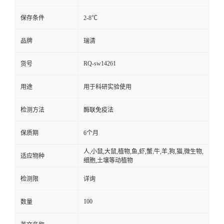
保存条件
2-8℃
品牌
瑞清
RQ-sw14261
货号
用途
用于科研实验使用
检测方法
酶联免疫法
保质期
6个月
人,小鼠,大鼠,植物,鱼,虾,蟹,牛,羊,狗,猫,微生物,
适应物种
细胞,土壤等动植物
检测限
详询
100
数量