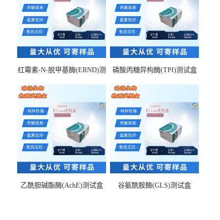
红霉素-N-脱甲基酶(ERND)测
磷酸丙糖异构酶(TPI)测试盒
试盒
乙酰胆碱酯酶(AchE)测试盒
谷氨酰胺酶(GLS)测试盒