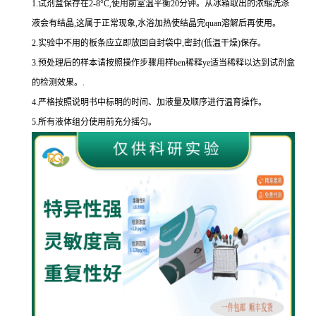
1.
试剂盒保存在
2-8
°
C
,使用前室温平衡
20
分钟。从冰箱取出的浓缩洗涤
液会有结晶,这属于正常现象,水浴加热使结晶完
quan
溶解后再使用。
2.
实验中不用的板条应立即放回自封袋中,密封
(
低温干燥
)
保存。
3.
预处理后的样本请按照操作步骤用样
ben
稀释
ye
适当稀释以达到试剂盒
的
检测效果。
.
4.
严格按照说明书中标明的时间、加液量及顺序进行温育操作。
5.
所有液体组分使用前充分摇匀。