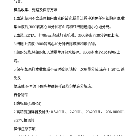
与否。
样品收集、处理及保存方法
1.
血清
:
使用不含热原和内毒素的试管,操作过程中避免任何细胞刺激,收
集血液后,
3000
转离心
10
分钟将血清和红细胞迅速小心地分离。
2.
血浆
: EDTA
、柠檬
suan
盐或肝素抗凝。
3000
转离心
30
分钟取上清。
3.
细胞上清液
: 3000
转离心
10
分钟去除颗粒和聚合物。
4.
组织匀浆
:
将组织加入适量生理盐水捣碎。
3000
转 离心
10
分钟取上
清。
5.
保存
:
如果样本收集后不及时检测,请按
一
次用量分装,冻存于
-20
°
C
, 避
免反
复冻融,在室温下解冻并确保样品均匀地充分解冻。
自备物品
1.
酶标仪
(450NM)
2.
高精度加样器及枪头
: 0.5-10UL
、
2-20UL
、
20-200UL
、
200-1000UL
3.37
℃恒温箱
操作注意事项