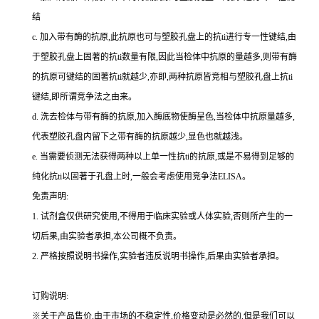
结
c.
加入带有酶的抗原,此抗原也可与塑胶孔盘上的
抗
ti
进行专一性键结,由
于塑胶孔盘上固著的
抗
ti
数量有限,因此当检体中抗原的量越多,则带有酶
的抗原可键结的固著
抗
ti
就越少,亦即,两种抗原皆竞相与塑胶孔盘上
抗
ti
键结,即所谓竞争法之由来。
d.
洗去检体与带有酶的抗原,加入酶底物使酶呈色,当检体中抗原量越多,
代表塑胶孔盘内留下之带有酶的抗原越少,显色也就越浅。
e.
当需要侦测无法获得两种以上单一性
抗
ti
的抗原,或是不易得到足够的
纯化
抗
ti
以固著于孔盘上时,一般会考虑使用竞争法
ELISA
。
免责声明:
1.
试剂盒仅供研究使用,不得用于临床实验或人体实验,否则所产生的一
切后果,由实验者承担,本公司概不负责。
2.
严格按照说明书操作,实验者违反说明书操作,后果由实验者承担。
订购说明
:
※关于产品售价,由于市场的不稳定性,价格变动是必然的,但是我们可以