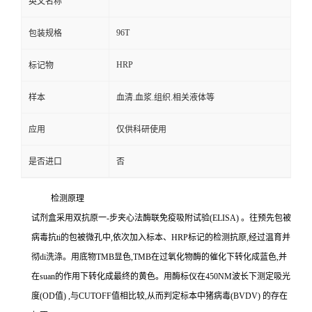
英文名称
96T
包装规格
HRP
标记物
样本
血清.血浆.组织.相关液体等
应用
仅供科研使用
是否进口
否
检测原理
试剂盒采用双抗原一
-
步夹心法酶联免疫吸附试验
(ELISA)
。往预先包被
病毒
抗
ti
的包被微孔中,依次加入标本、
HRP
标记的检测抗原,经过温育并
彻
di
洗涤。用底物
TMB
显色,
TMB
在过氧化物酶的催化下转化成蓝色,并
在
suan
的作用下转化成最终的黄色。用酶标仪在
450NM
波长下测定吸光
度
(OD
值
)
,与
CUTOFF
值相比较,从而判定标本中猪病毒
(BVDV)
的存在