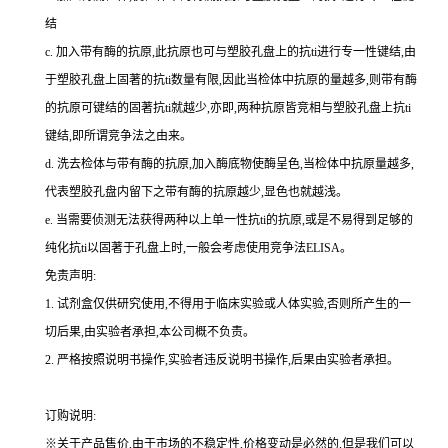
结
c.
加入带有酶的抗原,此抗原也可与塑胶孔盘上的
抗
ti
进行专一性键结,由
于塑胶孔盘上固著的
抗
ti
数量有限,因此当检体中抗原的量越多,则带有酶
的抗原可键结的固著
抗
ti
就越少,亦即,两种抗原皆竞相与塑胶孔盘上
抗
ti
键结,即所谓竞争法之由来。
d.
洗去检体与带有酶的抗原,加入酶底物使酶呈色,当检体中抗原量越多,
代表塑胶孔盘内留下之带有酶的抗原越少,显色也就越浅。
e.
当需要侦测无法获得两种以上单一性
抗
ti
的抗原,或是不易得到足够的
纯化
抗
ti
以固著于孔盘上时,一般会考虑使用竞争法
ELISA
。
免责声明:
1.
试剂盒仅供研究使用,不得用于临床实验或人体实验,否则所产生的一
切后果,由实验者承担,本公司概不负责。
2.
严格按照说明书操作,实验者违反说明书操作,后果由实验者承担。
订购说明
:
※关于产品售价,由于市场的不稳定性,价格变动是必然的,但是我们可以