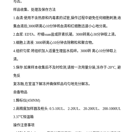
与否。
样品收集、处理及保存方法
1.
血清
:
使用不含热原和内毒素的试管,操作过程中避免任何细胞刺激,收
集血液后,
3000
转离心
10
分钟将血清和红细胞迅速小心地分离。
2.
血浆
: EDTA
、柠檬
suan
盐或肝素抗凝。
3000
转离心
30
分钟取上清。
3.
细胞上清液
: 3000
转离心
10
分钟去除颗粒和聚合物。
4.
组织匀浆
:
将组织加入适量生理盐水捣碎。
3000
转 离心
10
分钟取上
清。
5.
保存
:
如果样本收集后不及时检测,请按
一
次用量分装,冻存于
-20
°
C
, 避
免反
复冻融,在室温下解冻并确保样品均匀地充分解冻。
自备物品
1.
酶标仪
(450NM)
2.
高精度加样器及枪头
: 0.5-10UL
、
2-20UL
、
20-200UL
、
200-1000UL
3.37
℃恒温箱
操作注意事项