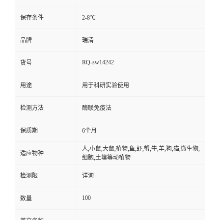
保存条件
2-8℃
品牌
瑞清
RQ-sw14242
货号
用途
用于科研实验使用
检测方法
酶联免疫法
保质期
6个月
人,小鼠,大鼠,植物,鱼,虾,蟹,牛,羊,狗,猫,微生物,
适应物种
细胞,土壤等动植物
检测限
详询
100
数量