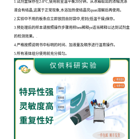
1.
试剂盒保存在
2-8
°
C
,使用前室温平衡
20
分钟。从冰箱取出的浓缩洗涤
液会有结晶,这属于正常现象,水浴加热使结晶完
quan
溶解后再使用。
2.
实验中不用的板条应立即放回自封袋中,密封
(
低温干燥
)
保存。
3.
预处理后的样本请按照操作步骤用样
ben
稀释
ye
适当稀释以达到试剂盒
的
检测效果。
.
4.
严格按照说明书中标明的时间、加液量及顺序进行温育操作。
5.
所有液体组分使用前充分摇匀。