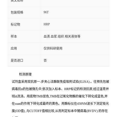
英文名称
96T
包装规格
HRP
标记物
样本
血清.血浆.组织.相关液体等
应用
仅供科研使用
是否进口
否
检测原理
试剂盒采用双抗原一
-
步夹心法酶联免疫吸附试验
(ELISA)
。往预先包被
病毒
抗
ti
的包被微孔中,依次加入标本、
HRP
标记的检测抗原,经过温育并
彻
di
洗涤。用底物
TMB
显色,
TMB
在过氧化物酶的催化下转化成蓝色,并
在
suan
的作用下转化成最终的黄色。用酶标仪在
450NM
波长下测定吸光
度
(OD
值
)
,与
CUTOFF
值相比较,从而判定标本中猪病毒
(BVDV)
的存在