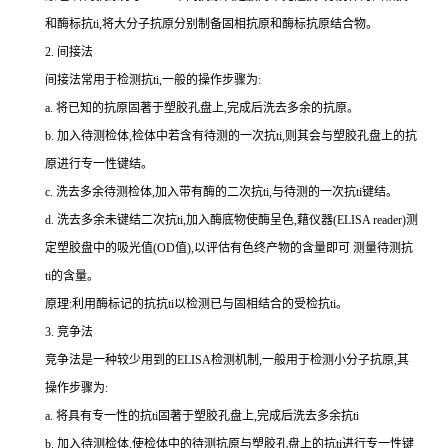
和酶标
抗
ti
,将大分子抗原分别制备固相抗原和酶标抗原结合物。
2.
间接法
间接法常用于检测
抗
ti
,一般的操作步骤为:
a.
将已知的抗原固著于塑胶孔盘上,完成后洗去多余的抗原。
b.
加入待测检体,检体中若含有待测的一次
抗
ti
,则其会与塑胶孔盘上的抗
原进行专一性键结。
c.
洗去多余待测检体,加入带有酶的二次
抗
ti
,与待测的一次
抗
ti
键结。
d.
洗去多余未键结二次
抗
ti
,加入酶底物使酶呈色,藉仪器(
ELISA reader
)测
定塑胶盘中的吸光值(
OD
值),以评估有色终产物的含量即可 测量待测
抗
ti
的含量。
原理:利用酶标记的抗
抗
ti
以检测已与固相结合的受检
抗
ti
。
3.
竞争法
竞争法是一种较少用到的
ELISA
检测机制,一般用于检测小分子抗原,其
操作步骤为:
a.
将具有专一性的
抗
ti
固著于塑胶孔盘上,完成后洗去多余
抗
ti
b.
加入待测检体,使检体中的待测抗原与塑胶孔盘上的
抗
ti
进行专一性键