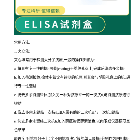
常用方法:
1.
夹心法:
夹心法常用于检测大分子抗原,一般的操作步骤为
:
a.
将具有专一性的
抗
ti
固著(
coating
)于塑胶孔盘上,完成后洗去多余
抗
ti
b.
加入待测检体,检体中若含有待测的抗原,则其会与塑胶孔盘上的
抗
ti
进
行专一性键结
c.
洗去多余待测检体,加入另一种对抗原专一的一次
抗
ti
,与待测抗原进行
键结
d.
洗去多余未键结一次
抗
ti
,加入带有酶的二次
抗
ti
,与一次
抗
ti
键结
e.
洗去多余未键结二次
抗
ti
,加入酶底物使酵素呈色,以肉眼或仪器读取呈
色结果
原理:针对抗原分子上
2
个不同抗原决定簇的单克隆
抗
ti
分别作为固相
抗
ti