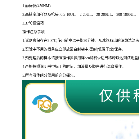
1.
酶标仪
(450NM)
2.
高精度加样器及枪头
: 0.5-10UL
、
2-20UL
、
20-200UL
、
200-1000UL
3.37
℃恒温箱
操作注意事项
1.
试剂盒保存在
2-8
°
C
,使用前室温平衡
20
分钟。从冰箱取出的浓缩洗涤液
2.
实验中不用的板条应立即放回自封袋中,密封
(
低温干燥
)
保存。
3.
预处理后的样本请按照操作步骤用样
ben
稀释
ye
适当稀释以达到试剂盒
4.
严格按照说明书中标明的时间、加液量及顺序进行温育操作。
5.
所有液体组分使用前充分摇匀。