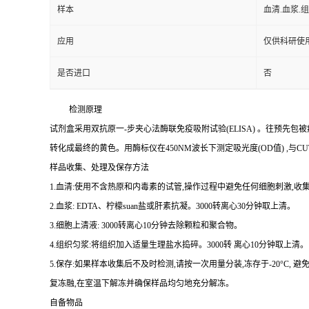
样本
血清.血浆.
应用
仅供科研使
是否进口
否
检测原理
试剂盒采用双抗原一
-
步夹心法酶联免疫吸附试验
(ELISA)
。往预先包被
转化成最终的黄色。用酶标仪在
450NM
波长下测定吸光度
(OD
值
)
,与
CU
样品收集、处理及保存方法
1.
血清
:
使用不含热原和内毒素的试管,操作过程中避免任何细胞刺激,收集
2.
血浆
: EDTA
、柠檬
suan
盐或肝素抗凝。
3000
转离心
30
分钟取上清。
3.
细胞上清液
: 3000
转离心
10
分钟去除颗粒和聚合物。
4.
组织匀浆
:
将组织加入适量生理盐水捣碎。
3000
转 离心
10
分钟取上清。
5.
保存
:
如果样本收集后不及时检测,请按
一
次用量分装,冻存于
-20
°
C
, 避
复冻融,在室温下解冻并确保样品均匀地充分解冻。
自备物品