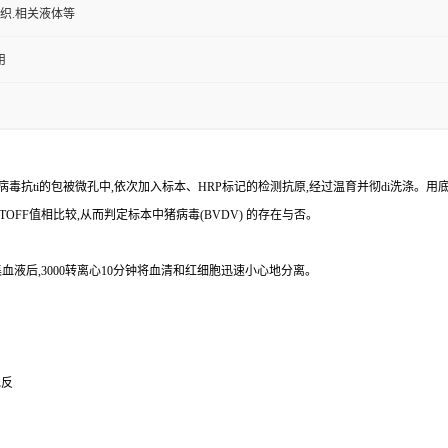
组织.相关液体等
用
病毒
抗
ti
的包被微孔中,依次加入标本、
HRP
标记的检测抗原,经过温育并彻
di
洗涤。用
TOFF
值相比较,从而判定标本中猪病毒
(BVDV)
的存在与否。
血液后,
3000
转离心
10
分钟将血清和红细胞迅速小心地分离。
免反