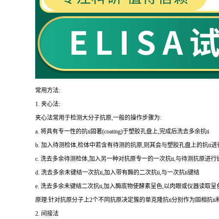
常用方法:
1.
夹心法:
夹心法常用于检测大分子抗原,一般的操作步骤为
:
a.
将具有专一性的
抗
ti
固著(
coating
)于塑胶孔盘上,完成后洗去多余
抗
ti
b.
加入待测检体,检体中若含有待测的抗原,则其会与塑胶孔盘上的
抗
ti
进
c.
洗去多余待测检体,加入另一种对抗原专一的一次
抗
ti
,与待测抗原进行
d.
洗去多余未键结一次
抗
ti
,加入带有酶的二次
抗
ti
,与一次
抗
ti
键结
e.
洗去多余未键结二次
抗
ti
,加入酶底物使酵素呈色,以肉眼或仪器读取呈
原理:针对抗原分子上
2
个不同抗原决定簇的单克隆
抗
ti
分别作为固相
抗
ti
2.
间接法