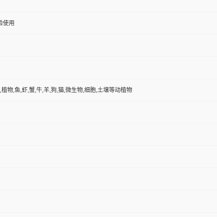
验使用
,植物,鱼,虾,蟹,牛,羊,狗,猫,微生物,细胞,土壤等动植物