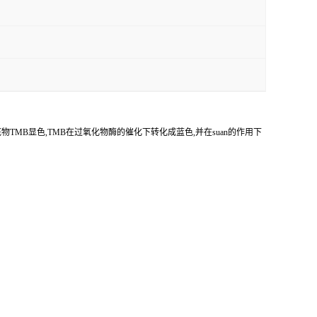
底物
TMB
显色,
TMB
在过氧化物酶的催化下转化成蓝色,并在
suan
的作用下