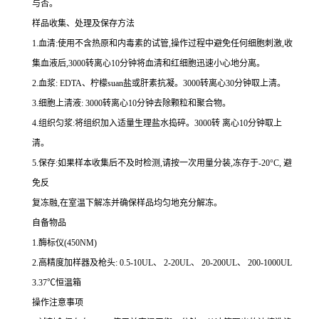
与否。
样品收集、处理及保存方法
1.
血清
:
使用不含热原和内毒素的试管,操作过程中避免任何细胞刺激,收
集血液后,
3000
转离心
10
分钟将血清和红细胞迅速小心地分离。
2.
血浆
: EDTA
、柠檬
suan
盐或肝素抗凝。
3000
转离心
30
分钟取上清。
3.
细胞上清液
: 3000
转离心
10
分钟去除颗粒和聚合物。
4.
组织匀浆
:
将组织加入适量生理盐水捣碎。
3000
转 离心
10
分钟取上
清。
5.
保存
:
如果样本收集后不及时检测,请按
一
次用量分装,冻存于
-20
°
C
, 避
免反
复冻融,在室温下解冻并确保样品均匀地充分解冻。
自备物品
1.
酶标仪
(450NM)
2.
高精度加样器及枪头
: 0.5-10UL
、
2-20UL
、
20-200UL
、
200-1000UL
3.37
℃恒温箱
操作注意事项