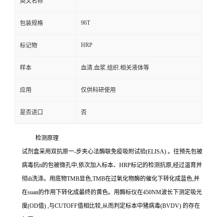
英文名称
96T
包装规格
HRP
标记物
样本
血清.血浆.组织.相关液体等
应用
仅供科研使用
是否进口
否
检测原理
试剂盒采用双抗原一
-
步夹心法酶联免疫吸附试验
(ELISA)
。往预先包被
病毒
抗
ti
的包被微孔中,依次加入标本、
HRP
标记的检测抗原,经过温育并
彻
di
洗涤。用底物
TMB
显色,
TMB
在过氧化物酶的催化下转化成蓝色,并
在
suan
的作用下转化成最终的黄色。用酶标仪在
450NM
波长下测定吸光
度
(OD
值
)
,与
CUTOFF
值相比较,从而判定标本中猪病毒
(BVDV)
的存在