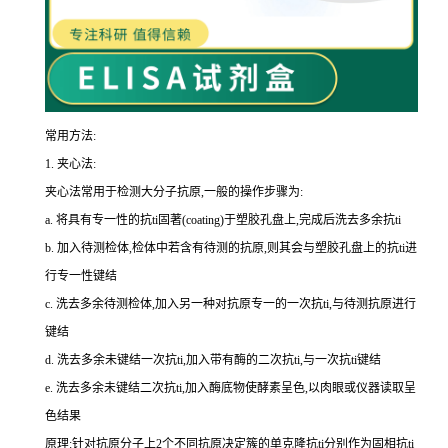
常用方法:
1.
夹心法:
夹心法常用于检测大分子抗原,一般的操作步骤为
:
a.
将具有专一性的
抗
ti
固著(
coating
)于塑胶孔盘上,完成后洗去多余
抗
ti
b.
加入待测检体,检体中若含有待测的抗原,则其会与塑胶孔盘上的
抗
ti
进
行专一性键结
c.
洗去多余待测检体,加入另一种对抗原专一的一次
抗
ti
,与待测抗原进行
键结
d.
洗去多余未键结一次
抗
ti
,加入带有酶的二次
抗
ti
,与一次
抗
ti
键结
e.
洗去多余未键结二次
抗
ti
,加入酶底物使酵素呈色,以肉眼或仪器读取呈
色结果
原理:针对抗原分子上
2
个不同抗原决定簇的单克隆
抗
ti
分别作为固相
抗
ti