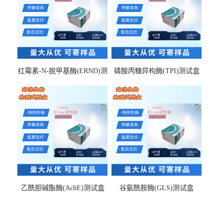
红霉素-N-脱甲基酶(ERND)测
磷酸丙糖异构酶(TPI)测试盒
试盒
乙酰胆碱酯酶(AchE)测试盒
谷氨酰胺酶(GLS)测试盒