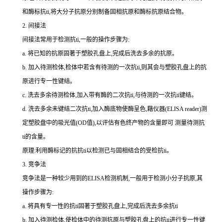
和酶标
抗
ti
,将大分子抗原分别制备固相抗原和酶标抗原结合物。
2.
间接法
间接法常用于检测
抗
ti
,一般的操作步骤为:
a.
将已知的抗原固著于塑胶孔盘上,完成后洗去多余的抗原。
b.
加入待测检体,检体中若含有待测的一次
抗
ti
,则其会与塑胶孔盘上的抗
原进行专一性键结。
c.
洗去多余待测检体,加入带有酶的二次
抗
ti
,与待测的一次
抗
ti
键结。
d.
洗去多余未键结二次
抗
ti
,加入酶底物使酶呈色,藉仪器(
ELISA reader
)测
定塑胶盘中的吸光值(
OD
值),以评估有色终产物的含量即可 测量待测
抗
ti
的含量。
原理:利用酶标记的抗
抗
ti
以检测已与固相结合的受检
抗
ti
。
3.
竞争法
竞争法是一种较少用到的
ELISA
检测机制,一般用于检测小分子抗原,其
操作步骤为:
a.
将具有专一性的
抗
ti
固著于塑胶孔盘上,完成后洗去多余
抗
ti
b.
加入待测检体,使检体中的待测抗原与塑胶孔盘上的
抗
ti
进行专一性键