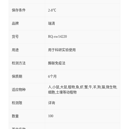
保存条件
2-8℃
品牌
瑞清
RQ-sw14220
货号
用途
用于科研实验使用
检测方法
酶联免疫法
保质期
6个月
人,小鼠,大鼠,植物,鱼,虾,蟹,牛,羊,狗,猫,微生物,
适应物种
细胞,土壤等动植物
检测限
详询
100
数量