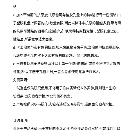
结
c.
加入带有酶的抗原,此抗原也可与塑胶孔盘上的
抗
ti
进行专一性键结,由
于塑胶孔盘上固著的
抗
ti
数量有限,因此当检体中抗原的量越多,则带有酶
的抗原可键结的固著
抗
ti
就越少,亦即,两种抗原皆竞相与塑胶孔盘上
抗
ti
键结,即所谓竞争法之由来。
d.
洗去检体与带有酶的抗原,加入酶底物使酶呈色,当检体中抗原量越多,
代表塑胶孔盘内留下之带有酶的抗原越少,显色也就越浅。
e.
当需要侦测无法获得两种以上单一性
抗
ti
的抗原,或是不易得到足够的
纯化
抗
ti
以固著于孔盘上时,一般会考虑使用竞争法
ELISA
。
免责声明:
1.
试剂盒仅供研究使用,不得用于临床实验或人体实验,否则所产生的一
切后果,由实验者承担,本公司概不负责。
2.
严格按照说明书操作,实验者违反说明书操作,后果由实验者承担。
订购说明
:
※关于产品售价,由于市场的不稳定性,价格变动是必然的,但是我们可以