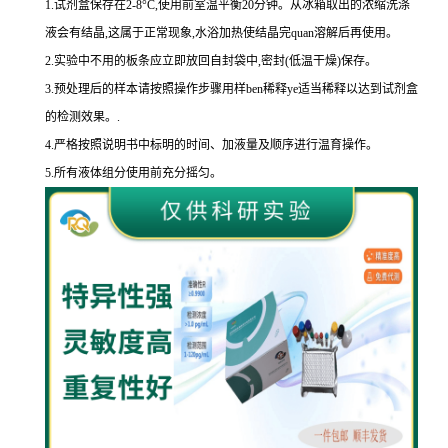
1.
试剂盒保存在
2-8
°
C
,使用前室温平衡
20
分钟。从冰箱取出的浓缩洗涤
液会有结晶,这属于正常现象,水浴加热使结晶完
quan
溶解后再使用。
2.
实验中不用的板条应立即放回自封袋中,密封
(
低温干燥
)
保存。
3.
预处理后的样本请按照操作步骤用样
ben
稀释
ye
适当稀释以达到试剂盒
的
检测效果。
.
4.
严格按照说明书中标明的时间、加液量及顺序进行温育操作。
5.
所有液体组分使用前充分摇匀。