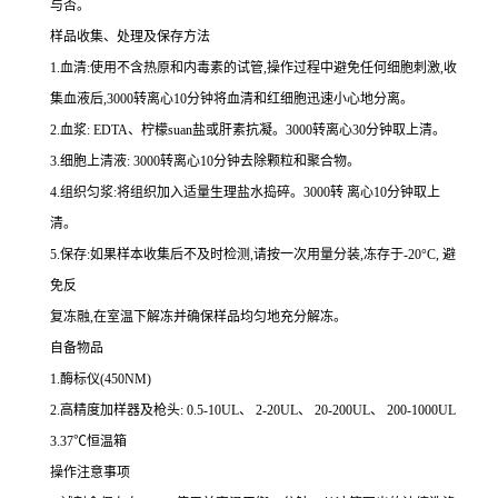
与否。
样品收集、处理及保存方法
1.
血清
:
使用不含热原和内毒素的试管,操作过程中避免任何细胞刺激,收
集血液后,
3000
转离心
10
分钟将血清和红细胞迅速小心地分离。
2.
血浆
: EDTA
、柠檬
suan
盐或肝素抗凝。
3000
转离心
30
分钟取上清。
3.
细胞上清液
: 3000
转离心
10
分钟去除颗粒和聚合物。
4.
组织匀浆
:
将组织加入适量生理盐水捣碎。
3000
转 离心
10
分钟取上
清。
5.
保存
:
如果样本收集后不及时检测,请按
一
次用量分装,冻存于
-20
°
C
, 避
免反
复冻融,在室温下解冻并确保样品均匀地充分解冻。
自备物品
1.
酶标仪
(450NM)
2.
高精度加样器及枪头
: 0.5-10UL
、
2-20UL
、
20-200UL
、
200-1000UL
3.37
℃恒温箱
操作注意事项