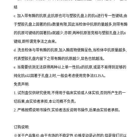
结
c.
加入带有酶的抗原,此抗原也可与塑胶孔盘上的
抗
ti
进行专一性键结,由
于塑胶孔盘上固著的
抗
ti
数量有限,因此当检体中抗原的量越多,则带有酶
的抗原可键结的固著
抗
ti
就越少,亦即,两种抗原皆竞相与塑胶孔盘上
抗
ti
键结,即所谓竞争法之由来。
d.
洗去检体与带有酶的抗原,加入酶底物使酶呈色,当检体中抗原量越多,
代表塑胶孔盘内留下之带有酶的抗原越少,显色也就越浅。
e.
当需要侦测无法获得两种以上单一性
抗
ti
的抗原,或是不易得到足够的
纯化
抗
ti
以固著于孔盘上时,一般会考虑使用竞争法
ELISA
。
免责声明:
1.
试剂盒仅供研究使用,不得用于临床实验或人体实验,否则所产生的一
切后果,由实验者承担,本公司概不负责。
2.
严格按照说明书操作,实验者违反说明书操作,后果由实验者承担。
订购说明
:
※关于产品售价,由于市场的不稳定性,价格变动是必然的,但是我们可以