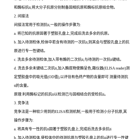
和酶标
抗
ti
,将大分子抗原分别制备固相抗原和酶标抗原结合物。
2.
间接法
间接法常用于检测
抗
ti
,一般的操作步骤为:
a.
将已知的抗原固著于塑胶孔盘上,完成后洗去多余的抗原。
b.
加入待测检体,检体中若含有待测的一次
抗
ti
,则其会与塑胶孔盘上的抗
原进行专一性键结。
c.
洗去多余待测检体,加入带有酶的二次
抗
ti
,与待测的一次
抗
ti
键结。
d.
洗去多余未键结二次
抗
ti
,加入酶底物使酶呈色,藉仪器(
ELISA reader
)测
定塑胶盘中的吸光值(
OD
值),以评估有色终产物的含量即可 测量待测
抗
ti
的含量。
原理:利用酶标记的抗
抗
ti
以检测已与固相结合的受检
抗
ti
。
3.
竞争法
竞争法是一种较少用到的
ELISA
检测机制,一般用于检测小分子抗原,其
操作步骤为:
a.
将具有专一性的
抗
ti
固著于塑胶孔盘上,完成后洗去多余
抗
ti
b.
加入待测检体,使检体中的待测抗原与塑胶孔盘上的
抗
ti
进行专一性键