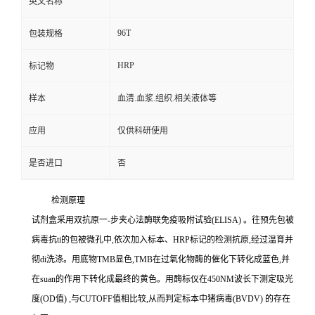
英文名称
96T
包装规格
HRP
标记物
样本
血清.血浆.组织.相关液体等
应用
仅供科研使用
是否进口
否
检测原理
试剂盒采用双抗原一
-
步夹心法酶联免疫吸附试验
(ELISA)
。往预先包被
病毒
抗
ti
的包被微孔中,依次加入标本、
HRP
标记的检测抗原,经过温育并
彻
di
洗涤。用底物
TMB
显色,
TMB
在过氧化物酶的催化下转化成蓝色,并
在
suan
的作用下转化成最终的黄色。用酶标仪在
450NM
波长下测定吸光
度
(OD
值
)
,与
CUTOFF
值相比较,从而判定标本中猪病毒
(BVDV)
的存在