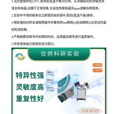
1.
试剂盒保存在
2-8
°
C
,使用前室温平衡
20
分钟。从冰箱取出的浓缩洗涤
液会有结晶,这属于正常现象,水浴加热使结晶完
quan
溶解后再使用。
2.
实验中不用的板条应立即放回自封袋中,密封
(
低温干燥
)
保存。
3.
预处理后的样本请按照操作步骤用样
ben
稀释
ye
适当稀释以达到试剂盒
的
检测效果。
.
4.
严格按照说明书中标明的时间、加液量及顺序进行温育操作。
5.
所有液体组分使用前充分摇匀。