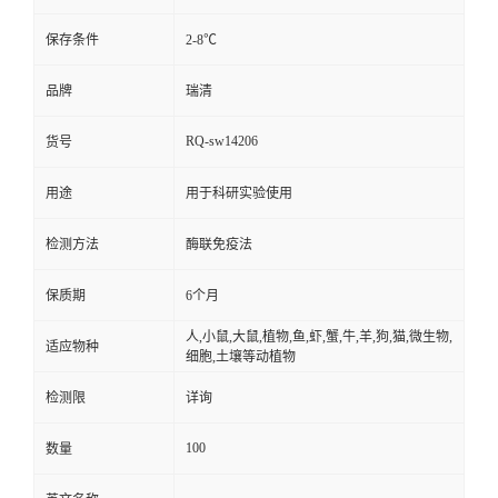
保存条件
2-8℃
品牌
瑞清
RQ-sw14206
货号
用途
用于科研实验使用
检测方法
酶联免疫法
保质期
6个月
人,小鼠,大鼠,植物,鱼,虾,蟹,牛,羊,狗,猫,微生物,
适应物种
细胞,土壤等动植物
检测限
详询
100
数量