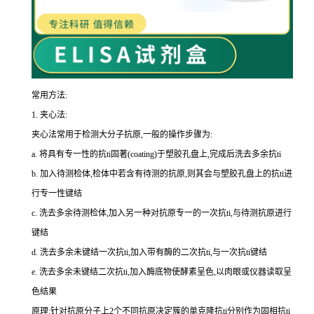
常用方法:
1.
夹心法:
夹心法常用于检测大分子抗原,一般的操作步骤为
:
a.
将具有专一性的
抗
ti
固著(
coating
)于塑胶孔盘上,完成后洗去多余
抗
ti
b.
加入待测检体,检体中若含有待测的抗原,则其会与塑胶孔盘上的
抗
ti
进
行专一性键结
c.
洗去多余待测检体,加入另一种对抗原专一的一次
抗
ti
,与待测抗原进行
键结
d.
洗去多余未键结一次
抗
ti
,加入带有酶的二次
抗
ti
,与一次
抗
ti
键结
e.
洗去多余未键结二次
抗
ti
,加入酶底物使酵素呈色,以肉眼或仪器读取呈
色结果
原理:针对抗原分子上
2
个不同抗原决定簇的单克隆
抗
ti
分别作为固相
抗
ti