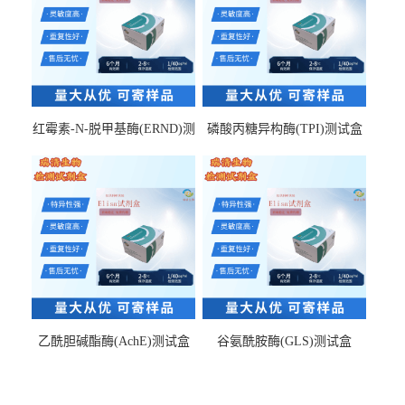
红霉素-N-脱甲基酶(ERND)测
磷酸丙糖异构酶(TPI)测试盒
试盒
乙酰胆碱酯酶(AchE)测试盒
谷氨酰胺酶(GLS)测试盒