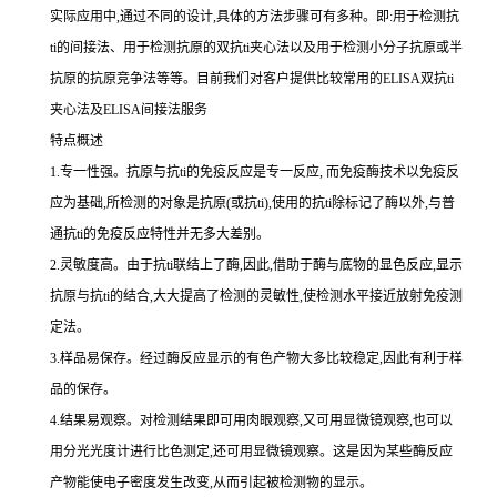
实际应用中,通过不同的设计,具体的方法步骤可有多种。即:用于检测
抗
ti
的间接法、用于检测抗原的双
抗
ti
夹心法以及用于检测小分子抗原或半
抗原的抗原竞争法等等。目前我们对客户提供比较常用的
ELISA双
抗
ti
夹心法及
ELISA间接法服务
特点概述
1.专一性强。抗原与抗ti的免疫反应是专一反应, 而免疫酶技术以免疫反
应为基础,所检测的对象是抗原(或抗ti),使用的抗ti除标记了酶以外,与普
通抗ti的免疫反应特性并无多大差别。
2.灵敏度高。由于抗ti联结上了酶,因此,借助于酶与底物的显色反应,显示
抗原与抗ti的结合,大大提高了检测的灵敏性,使检测水平接近放射免疫测
定法。
3.样品易保存。经过酶反应显示的有色产物大多比较稳定,因此有利于样
品的保存。
4.结果易观察。对检测结果即可用肉眼观察,又可用显微镜观察,也可以
用分光光度计进行比色测定,还可用显微镜观察。这是因为某些酶反应
产物能使电子密度发生改变,从而引起被检测物的显示。