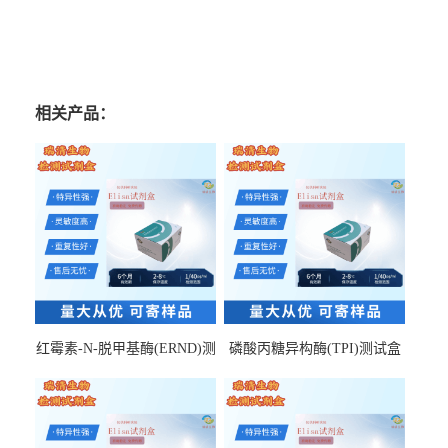
相关产品：
红霉素-N-脱甲基酶(ERND)测
磷酸丙糖异构酶(TPI)测试盒
试盒