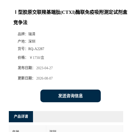
Ⅰ型胶原交联羧基端肽(CTXI)酶联免疫吸附测定试剂盒
竞争法
品牌：
瑞清
产地：
深圳
货号：
RQ-A2287
价格：
￥1750/盒
发布日期：
2023-04-27
更新日期：
2026-08-07
发送咨询信息
产品详请