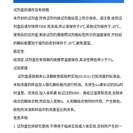
试剂盒的储存及有效期:
未开封的试剂盒:所有试剂均按试剂瓶标签上所示保存。请注意,收到试
剂盒后请尽快将
TMB 洗涤液,终止液保存于4℃,其他试剂保存于-20℃。
使用后的试剂盒:剩余试剂仍需按照试剂瓶标签所示的温度保存,开封后
的酶标板要加干燥剂后密封保存于
-20℃,避免潮湿。
稳定性:
经测定,试剂盒在有效期内按推荐温度保存,其活性降低率小于
5%。
试验原理
试剂盒是固相夹心法酶联免疫吸附实验(
ELISA).已知浓度的标准品、
未知浓度的样品加入微孔酶标板内进行检测。先将生wu素标记的
抗
ti
同
时温育。洗涤后,加入
亲和素
标记过的
HRP。再经过温育和洗涤,去除未
结合的酶结合物,然后加入底物A、B,和酶结合物同时作用。产生颜色。
颜色的深浅和样品中的浓度呈比例关系。
免责声明
1.
试剂盒仅供研究使用,不得用于临床实验或人体实验,否则所产生的一