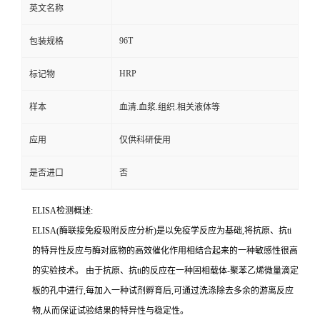
英文名称
96T
包装规格
HRP
标记物
样本
血清.血浆.组织.相关液体等
应用
仅供科研使用
是否进口
否
ELISA检测概述:
ELISA(酶联接免疫吸附反应分析)是以免疫学反应为基础,将抗原、
抗
ti
的特异性反应与酶对底物的高效催化作用相结合起来的一种敏感性很高
的实验技术。
由于抗原、
抗
ti
的反应在一种固相载体
-聚苯乙烯微量滴定
板的孔中进行,每加入一种试剂孵育后,可通过洗涤除去多余的游离反应
物,从而保证试验结果的特异性与稳定性。