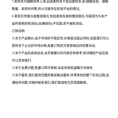
7.若样本为细胞培养上清,因该类样本干扰因素较多,如:细胞状态、细胞
数量、采样时间等,所以可能存在检测不出的情况。
8.某些天然蛋白或重组蛋白,包括原核及真核重组蛋白,可能因为与本产
品所使用的检测抗ti及捕获抗ti不匹配,而不被检测出。
订购说明
:
※关于产品售价,由于市场的不稳定性,价格变动是必然的,但是我们可以
提供当下公允的市场价格,批量订购还可享受相应的优惠活动;
※关于产品的具体信息,本页面展示的内容仅供参考,而详细的产品信息,
可以咨询我们;
※关于运费问题,批量订购可免邮,本品采用低温箱冷冻保存;
※关于服务,我们提供完整的售前售后服务,并贯穿你的整个实验过程,如
遇技术问题,可随时联系我们,我们真诚地为您答疑解惑。