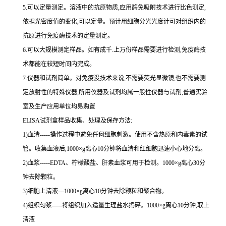
5.可以定量测定。溶液中的抗原物质,应用酶免吸附技术进行比色测定,
依据光密度值的变化,可以定量。预计用细胞分光光度计可对组织内的
抗原进行免疫酶技术的定量测定。
6.可以大规模测定样品。如有成千.上万份样品需要进行检测,免疫酶技
术都能在较短时间内完成。
7.仪器和试剂简单。对免疫没技术来说,不需要荧光显微镜,也不需要测
定放射性的特殊仪器,所用仪器及试剂均属一般性仪器与试剂,普通实验
室及生产应用单位均易购置
ELISA试剂盒样品收集、处理及保存方法:
1)血清-----操作过程中避免任何细胞刺激。使用不含热原和内毒素的试
管。收集血液后,1000×g离心10分钟将血清和红细胞迅速小心地分离。
2)血浆-----EDTA、柠檬酸盐、肝素血浆可用于检测。1000×g离心30分
钟去除颗粒。
3)细胞上清液---1000×g离心10分钟去除颗粒和聚合物。
4)组织匀浆-----将组织加入适量生理盐水捣碎。1000×g离心10分钟,取上
清液