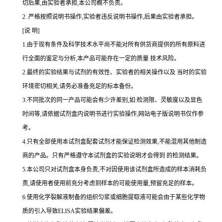
切后果,由实验者承担,本公司概不负责。
2.
严格按照说明书操作,实验者违反说明书操作,后果由实验者承担。
[说 明]
1.由于现有条件及科学技术水平尚不能对所有供货商提供的所有原料进
行全面的鉴定与分析,本产品可能存在一定的质量 技术风险。
2.最终的实验结果与试剂的有效性、实验者的相关操作以及 当时的实验
环境密切相关,请务必准备充足的标本备份。
3.不同批次的同一产品可能会有少许差别,如:检测限、灵敏度以及显色
时间等,请依据试剂盒内说明书进行实验操作,网站电子版说明书仅作参
考。
4.只有全部使用本试剂盒配套试剂才能保证检测效果,不能混用其他制造
商的产品。只有严格遵守本试剂盒的实验说明才会得到 的检测结果。
5.本公司只对试剂盒本身负责,不对因使用该试剂盒所造成的样本消耗负
责,请使用者使用前充分考虑到样本的可能使用量,预留充足的样本。
6.使用化学裂解液制备的组织匀浆或细胞提取液可能会由于某些化学物
质的引入导致ELISA实验结果偏差。