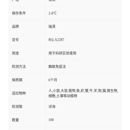
产地
深圳
保存条件
2-8℃
品牌
瑞清
RQ-A2287
货号
用途
用于科研实验使用
检测方法
酶联免疫法
保质期
6个月
人,小鼠,大鼠,植物,鱼,虾,蟹,牛,羊,狗,猫,微生物,
适应物种
细胞,土壤等动植物
检测限
详询
100
数量