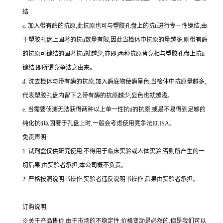
结
c.
加入带有酶的抗原,此抗原也可与塑胶孔盘上的
抗
ti
进行专一性键结,由
于塑胶孔盘上固著的
抗
ti
数量有限,因此当检体中抗原的量越多,则带有酶
的抗原可键结的固著
抗
ti
就越少,亦即,两种抗原皆竞相与塑胶孔盘上
抗
ti
键结,即所谓竞争法之由来。
d.
洗去检体与带有酶的抗原,加入酶底物使酶呈色,当检体中抗原量越多,
代表塑胶孔盘内留下之带有酶的抗原越少,显色也就越浅。
e.
当需要侦测无法获得两种以上单一性
抗
ti
的抗原,或是不易得到足够的
纯化
抗
ti
以固著于孔盘上时,一般会考虑使用竞争法
ELISA
。
免责声明:
1.
试剂盒仅供研究使用,不得用于临床实验或人体实验,否则所产生的一
切后果,由实验者承担,本公司概不负责。
2.
严格按照说明书操作,实验者违反说明书操作,后果由实验者承担。
订购说明
:
※关于产品售价,由于市场的不稳定性,价格变动是必然的,但是我们可以