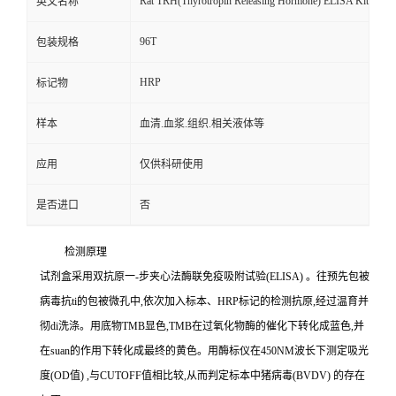
Rat TRH(Thyrotropin Releasing Hormone) ELISA Kit
英文名称
96T
包装规格
HRP
标记物
样本
血清.血浆.组织.相关液体等
应用
仅供科研使用
是否进口
否
检测原理
试剂盒采用双抗原一
-
步夹心法酶联免疫吸附试验
(ELISA)
。往预先包被
病毒
抗
ti
的包被微孔中,依次加入标本、
HRP
标记的检测抗原,经过温育并
彻
di
洗涤。用底物
TMB
显色,
TMB
在过氧化物酶的催化下转化成蓝色,并
在
suan
的作用下转化成最终的黄色。用酶标仪在
450NM
波长下测定吸光
度
(OD
值
)
,与
CUTOFF
值相比较,从而判定标本中猪病毒
(BVDV)
的存在