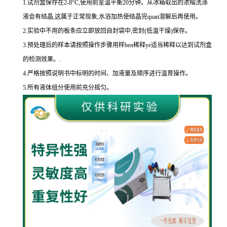
1.
试剂盒保存在
2-8
°
C
,使用前室温平衡
20
分钟。从冰箱取出的浓缩洗涤
液会有结晶,这属于正常现象,水浴加热使结晶完
quan
溶解后再使用。
2.
实验中不用的板条应立即放回自封袋中,密封
(
低温干燥
)
保存。
3.
预处理后的样本请按照操作步骤用样
ben
稀释
ye
适当稀释以达到试剂盒
的
检测效果。
.
4.
严格按照说明书中标明的时间、加液量及顺序进行温育操作。
5.
所有液体组分使用前充分摇匀。