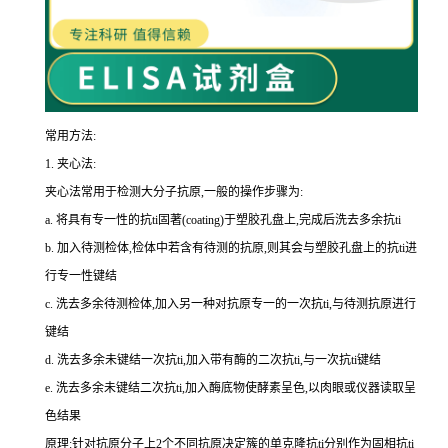
常用方法:
1.
夹心法:
夹心法常用于检测大分子抗原,一般的操作步骤为
:
a.
将具有专一性的
抗
ti
固著(
coating
)于塑胶孔盘上,完成后洗去多余
抗
ti
b.
加入待测检体,检体中若含有待测的抗原,则其会与塑胶孔盘上的
抗
ti
进
行专一性键结
c.
洗去多余待测检体,加入另一种对抗原专一的一次
抗
ti
,与待测抗原进行
键结
d.
洗去多余未键结一次
抗
ti
,加入带有酶的二次
抗
ti
,与一次
抗
ti
键结
e.
洗去多余未键结二次
抗
ti
,加入酶底物使酵素呈色,以肉眼或仪器读取呈
色结果
原理:针对抗原分子上
2
个不同抗原决定簇的单克隆
抗
ti
分别作为固相
抗
ti