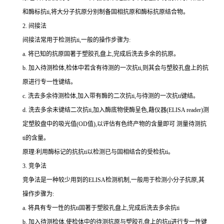
和酶标
抗
ti
,将大分子抗原分别制备固相抗原和酶标抗原结合物。
2.
间接法
间接法常用于检测
抗
ti
,一般的操作步骤为:
a.
将已知的抗原固著于塑胶孔盘上,完成后洗去多余的抗原。
b.
加入待测检体,检体中若含有待测的一次
抗
ti
,则其会与塑胶孔盘上的抗
原进行专一性键结。
c.
洗去多余待测检体,加入带有酶的二次
抗
ti
,与待测的一次
抗
ti
键结。
d.
洗去多余未键结二次
抗
ti
,加入酶底物使酶呈色,藉仪器(
ELISA reader
)测
定塑胶盘中的吸光值(
OD
值),以评估有色终产物的含量即可 测量待测
抗
ti
的含量。
原理:利用酶标记的抗
抗
ti
以检测已与固相结合的受检
抗
ti
。
3.
竞争法
竞争法是一种较少用到的
ELISA
检测机制,一般用于检测小分子抗原,其
操作步骤为:
a.
将具有专一性的
抗
ti
固著于塑胶孔盘上,完成后洗去多余
抗
ti
b.
加入待测检体,使检体中的待测抗原与塑胶孔盘上的
抗
ti
进行专一性键