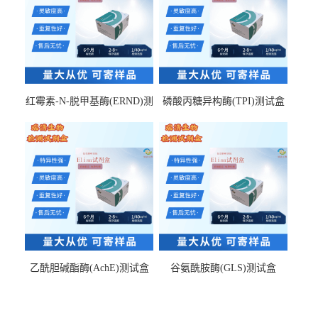
红霉素-N-脱甲基酶(ERND)测
磷酸丙糖异构酶(TPI)测试盒
试盒
乙酰胆碱酯酶(AchE)测试盒
谷氨酰胺酶(GLS)测试盒