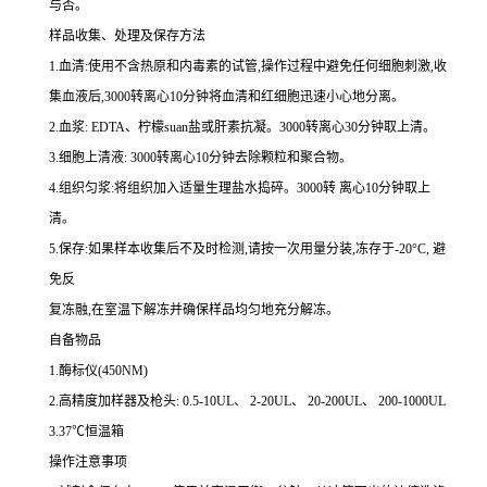
与否。
样品收集、处理及保存方法
1.
血清
:
使用不含热原和内毒素的试管,操作过程中避免任何细胞刺激,收
集血液后,
3000
转离心
10
分钟将血清和红细胞迅速小心地分离。
2.
血浆
: EDTA
、柠檬
suan
盐或肝素抗凝。
3000
转离心
30
分钟取上清。
3.
细胞上清液
: 3000
转离心
10
分钟去除颗粒和聚合物。
4.
组织匀浆
:
将组织加入适量生理盐水捣碎。
3000
转 离心
10
分钟取上
清。
5.
保存
:
如果样本收集后不及时检测,请按
一
次用量分装,冻存于
-20
°
C
, 避
免反
复冻融,在室温下解冻并确保样品均匀地充分解冻。
自备物品
1.
酶标仪
(450NM)
2.
高精度加样器及枪头
: 0.5-10UL
、
2-20UL
、
20-200UL
、
200-1000UL
3.37
℃恒温箱
操作注意事项