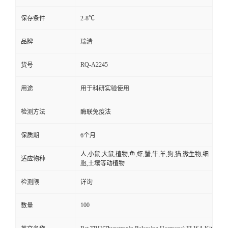
保存条件
2-8℃
品牌
瑞清
RQ-A2245
货号
用途
用于科研实验使用
检测方法
酶联免疫法
保质期
6个月
人,小鼠,大鼠,植物,鱼,虾,蟹,牛,羊,狗,猫,微生物,细
适应物种
胞,土壤等动植物
检测限
详询
100
数量