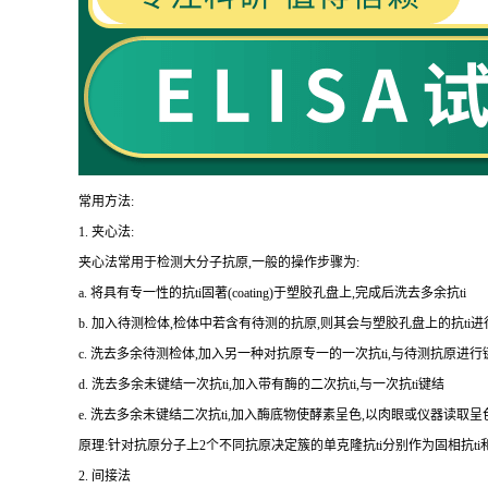
常用方法:
1.
夹心法:
夹心法常用于检测大分子抗原,一般的操作步骤为
:
a.
将具有专一性的
抗
ti
固著(
coating
)于塑胶孔盘上,完成后洗去多余
抗
ti
b.
加入待测检体,检体中若含有待测的抗原,则其会与塑胶孔盘上的
抗
ti
进
c.
洗去多余待测检体,加入另一种对抗原专一的一次
抗
ti
,与待测抗原进行
d.
洗去多余未键结一次
抗
ti
,加入带有酶的二次
抗
ti
,与一次
抗
ti
键结
e.
洗去多余未键结二次
抗
ti
,加入酶底物使酵素呈色,以肉眼或仪器读取呈
原理:针对抗原分子上
2
个不同抗原决定簇的单克隆
抗
ti
分别作为固相
抗
ti
2.
间接法