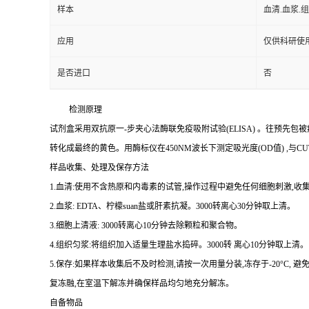
样本
血清.血浆.
应用
仅供科研使
是否进口
否
检测原理
试剂盒采用双抗原一
-
步夹心法酶联免疫吸附试验
(ELISA)
。往预先包被
转化成最终的黄色。用酶标仪在
450NM
波长下测定吸光度
(OD
值
)
,与
CU
样品收集、处理及保存方法
1.
血清
:
使用不含热原和内毒素的试管,操作过程中避免任何细胞刺激,收集
2.
血浆
: EDTA
、柠檬
suan
盐或肝素抗凝。
3000
转离心
30
分钟取上清。
3.
细胞上清液
: 3000
转离心
10
分钟去除颗粒和聚合物。
4.
组织匀浆
:
将组织加入适量生理盐水捣碎。
3000
转 离心
10
分钟取上清。
5.
保存
:
如果样本收集后不及时检测,请按
一
次用量分装,冻存于
-20
°
C
, 避
复冻融,在室温下解冻并确保样品均匀地充分解冻。
自备物品