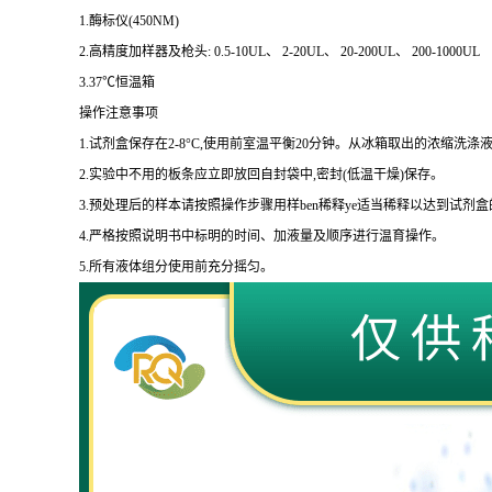
1.
酶标仪
(450NM)
2.
高精度加样器及枪头
: 0.5-10UL
、
2-20UL
、
20-200UL
、
200-1000UL
3.37
℃恒温箱
操作注意事项
1.
试剂盒保存在
2-8
°
C
,使用前室温平衡
20
分钟。从冰箱取出的浓缩洗涤液
2.
实验中不用的板条应立即放回自封袋中,密封
(
低温干燥
)
保存。
3.
预处理后的样本请按照操作步骤用样
ben
稀释
ye
适当稀释以达到试剂盒
4.
严格按照说明书中标明的时间、加液量及顺序进行温育操作。
5.
所有液体组分使用前充分摇匀。