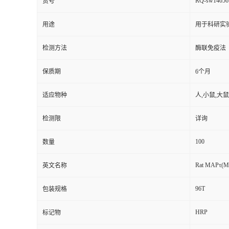
RQ-sw14056
货号
用途
用于科研实
检测方法
酶联免疫法
保质期
6个月
适应物种
人,小鼠,大鼠
检测限
详询
100
数量
Rat MAPτ(Mic
英文名称
96T
包装规格
HRP
标记物