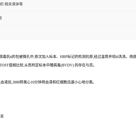
组织.相关液体等
用
病毒
抗
ti
的包被微孔中,依次加入标本、
HRP
标记的检测抗原,经过温育并彻
di
洗涤。用
TOFF
值相比较,从而判定标本中猪病毒
(BVDV)
的存在与否。
血液后,
3000
转离心
10
分钟将血清和红细胞迅速小心地分离。
免反