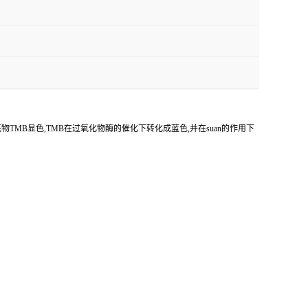
底物
TMB
显色,
TMB
在过氧化物酶的催化下转化成蓝色,并在
suan
的作用下