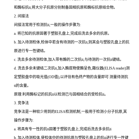
和酶标
抗
ti
,将大分子抗原分别制备固相抗原和酶标抗原结合物。
2.
间接法
间接法常用于检测
抗
ti
,一般的操作步骤为:
a.
将已知的抗原固著于塑胶孔盘上,完成后洗去多余的抗原。
b.
加入待测检体,检体中若含有待测的一次
抗
ti
,则其会与塑胶孔盘上的抗
原进行专一性键结。
c.
洗去多余待测检体,加入带有酶的二次
抗
ti
,与待测的一次
抗
ti
键结。
d.
洗去多余未键结二次
抗
ti
,加入酶底物使酶呈色,藉仪器(
ELISA reader
)测
定塑胶盘中的吸光值(
OD
值),以评估有色终产物的含量即可 测量待测
抗
ti
的含量。
原理:利用酶标记的抗
抗
ti
以检测已与固相结合的受检
抗
ti
。
3.
竞争法
竞争法是一种较少用到的
ELISA
检测机制,一般用于检测小分子抗原,其
操作步骤为:
a.
将具有专一性的
抗
ti
固著于塑胶孔盘上,完成后洗去多余
抗
ti
b.
加入待测检体,使检体中的待测抗原与塑胶孔盘上的
抗
ti
进行专一性键