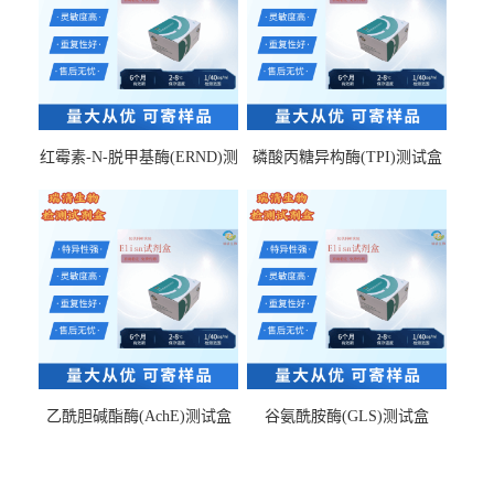
红霉素-N-脱甲基酶(ERND)测
磷酸丙糖异构酶(TPI)测试盒
试盒
乙酰胆碱酯酶(AchE)测试盒
谷氨酰胺酶(GLS)测试盒