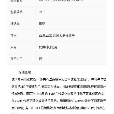
Rat SYP(Synaptophysin) ELISA Kit
英文名称
96T
包装规格
HRP
标记物
样本
血清.血浆.组织.相关液体等
应用
仅供科研使用
是否进口
否
检测原理
试剂盒采用双抗原一
-
步夹心法酶联免疫吸附试验
(ELISA)
。往预先包被
病毒
抗
ti
的包被微孔中,依次加入标本、
HRP
标记的检测抗原,经过温育并
彻
di
洗涤。用底物
TMB
显色,
TMB
在过氧化物酶的催化下转化成蓝色,并
在
suan
的作用下转化成最终的黄色。用酶标仪在
450NM
波长下测定吸光
度
(OD
值
)
,与
CUTOFF
值相比较,从而判定标本中猪病毒
(BVDV)
的存在