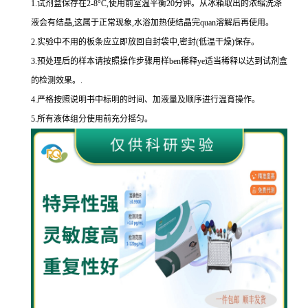
1.
试剂盒保存在
2-8
°
C
,使用前室温平衡
20
分钟。从冰箱取出的浓缩洗涤
液会有结晶,这属于正常现象,水浴加热使结晶完
quan
溶解后再使用。
2.
实验中不用的板条应立即放回自封袋中,密封
(
低温干燥
)
保存。
3.
预处理后的样本请按照操作步骤用样
ben
稀释
ye
适当稀释以达到试剂盒
的
检测效果。
.
4.
严格按照说明书中标明的时间、加液量及顺序进行温育操作。
5.
所有液体组分使用前充分摇匀。