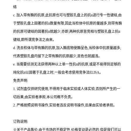
结
c.
加入带有酶的抗原,此抗原也可与塑胶孔盘上的
抗
ti
进行专一性键结,由
于塑胶孔盘上固著的
抗
ti
数量有限,因此当检体中抗原的量越多,则带有酶
的抗原可键结的固著
抗
ti
就越少,亦即,两种抗原皆竞相与塑胶孔盘上
抗
ti
键结,即所谓竞争法之由来。
d.
洗去检体与带有酶的抗原,加入酶底物使酶呈色,当检体中抗原量越多,
代表塑胶孔盘内留下之带有酶的抗原越少,显色也就越浅。
e.
当需要侦测无法获得两种以上单一性
抗
ti
的抗原,或是不易得到足够的
纯化
抗
ti
以固著于孔盘上时,一般会考虑使用竞争法
ELISA
。
免责声明:
1.
试剂盒仅供研究使用,不得用于临床实验或人体实验,否则所产生的一
切后果,由实验者承担,本公司概不负责。
2.
严格按照说明书操作,实验者违反说明书操作,后果由实验者承担。
订购说明
:
※关于产品售价,由于市场的不稳定性,价格变动是必然的,但是我们可以