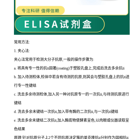
常用方法:
1.
夹心法:
夹心法常用于检测大分子抗原,一般的操作步骤为
:
a.
将具有专一性的
抗
ti
固著(
coating
)于塑胶孔盘上,完成后洗去多余
抗
ti
b.
加入待测检体,检体中若含有待测的抗原,则其会与塑胶孔盘上的
抗
ti
进
行专一性键结
c.
洗去多余待测检体,加入另一种对抗原专一的一次
抗
ti
,与待测抗原进行
键结
d.
洗去多余未键结一次
抗
ti
,加入带有酶的二次
抗
ti
,与一次
抗
ti
键结
e.
洗去多余未键结二次
抗
ti
,加入酶底物使酵素呈色,以肉眼或仪器读取呈
色结果
原理:针对抗原分子上
2
个不同抗原决定簇的单克隆
抗
ti
分别作为固相
抗
ti