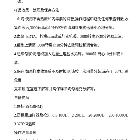
与否。
样品收集、处理及保存方法
1.
血清
:
使用不含热原和内毒素的试管,操作过程中避免任何细胞刺激,收
集血液后,
3000
转离心
10
分钟将血清和红细胞迅速小心地分离。
2.
血浆
: EDTA
、柠檬
suan
盐或肝素抗凝。
3000
转离心
30
分钟取上清。
3.
细胞上清液
: 3000
转离心
10
分钟去除颗粒和聚合物。
4.
组织匀浆
:
将组织加入适量生理盐水捣碎。
3000
转 离心
10
分钟取上
清。
5.
保存
:
如果样本收集后不及时检测,请按
一
次用量分装,冻存于
-20
°
C
, 避
免反
复冻融,在室温下解冻并确保样品均匀地充分解冻。
自备物品
1.
酶标仪
(450NM)
2.
高精度加样器及枪头
: 0.5-10UL
、
2-20UL
、
20-200UL
、
200-1000UL
3.37
℃恒温箱
操作注意事项