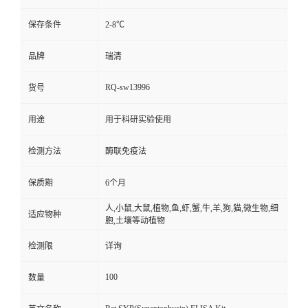
保存条件
2-8℃
品牌
瑞清
RQ-sw13996
货号
用途
用于科研实验使用
检测方法
酶联免疫法
保质期
6个月
人,小鼠,大鼠,植物,鱼,虾,蟹,牛,羊,狗,猫,微生物,细
适应物种
胞,土壤等动植物
检测限
详询
100
数量