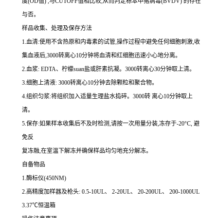
度
(OD
值
)
,与
CUTOFF
值相比较,从而判定标本中猪病毒
(BVDV)
的存在
与否。
样品收集、处理及保存方法
1.
血清
:
使用不含热原和内毒素的试管,操作过程中避免任何细胞刺激,收
集血液后,
3000
转离心
10
分钟将血清和红细胞迅速小心地分离。
2.
血浆
: EDTA
、柠檬
suan
盐或肝素抗凝。
3000
转离心
30
分钟取上清。
3.
细胞上清液
: 3000
转离心
10
分钟去除颗粒和聚合物。
4.
组织匀浆
:
将组织加入适量生理盐水捣碎。
3000
转 离心
10
分钟取上
清。
5.
保存
:
如果样本收集后不及时检测,请按
一
次用量分装,冻存于
-20
°
C
, 避
免反
复冻融,在室温下解冻并确保样品均匀地充分解冻。
自备物品
1.
酶标仪
(450NM)
2.
高精度加样器及枪头
: 0.5-10UL
、
2-20UL
、
20-200UL
、
200-1000UL
3.37
℃恒温箱