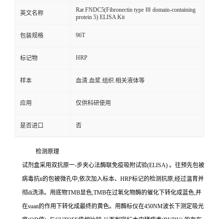
Rat FNDC5(Fibronectin type Ⅲ domain-containing
英文名称
protein 5) ELISA Kit
96T
包装规格
HRP
标记物
样本
血清.血浆.组织.相关液体等
应用
仅供科研使用
是否进口
否
检测原理
试剂盒采用双抗原一
-
步夹心法酶联免疫吸附试验
(ELISA)
。往预先包被
病毒
抗
ti
的包被微孔中,依次加入标本、
HRP
标记的检测抗原,经过温育并
彻
di
洗涤。用底物
TMB
显色,
TMB
在过氧化物酶的催化下转化成蓝色,并
在
suan
的作用下转化成最终的黄色。用酶标仪在
450NM
波长下测定吸光