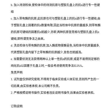
b.
加入待测检体,使检体中的待测抗原与塑胶孔盘上的
抗
ti
进行专一性键
结
c.
加入带有酶的抗原,此抗原也可与塑胶孔盘上的
抗
ti
进行专一性键结,由
于塑胶孔盘上固著的
抗
ti
数量有限,因此当检体中抗原的量越多,则带有酶
的抗原可键结的固著
抗
ti
就越少,亦即,两种抗原皆竞相与塑胶孔盘上
抗
ti
键结,即所谓竞争法之由来。
d.
洗去检体与带有酶的抗原,加入酶底物使酶呈色,当检体中抗原量越多,
代表塑胶孔盘内留下之带有酶的抗原越少,显色也就越浅。
e.
当需要侦测无法获得两种以上单一性
抗
ti
的抗原,或是不易得到足够的
纯化
抗
ti
以固著于孔盘上时,一般会考虑使用竞争法
ELISA
。
免责声明:
1.
试剂盒仅供研究使用,不得用于临床实验或人体实验,否则所产生的一
切后果,由实验者承担,本公司概不负责。
2.
严格按照说明书操作,实验者违反说明书操作,后果由实验者承担。
订购说明
: