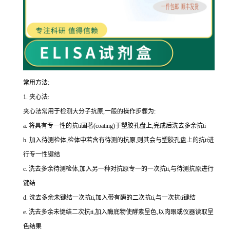
常用方法:
1.
夹心法:
夹心法常用于检测大分子抗原,一般的操作步骤为
:
a.
将具有专一性的
抗
ti
固著(
coating
)于塑胶孔盘上,完成后洗去多余
抗
ti
b.
加入待测检体,检体中若含有待测的抗原,则其会与塑胶孔盘上的
抗
ti
进
行专一性键结
c.
洗去多余待测检体,加入另一种对抗原专一的一次
抗
ti
,与待测抗原进行
键结
d.
洗去多余未键结一次
抗
ti
,加入带有酶的二次
抗
ti
,与一次
抗
ti
键结
e.
洗去多余未键结二次
抗
ti
,加入酶底物使酵素呈色,以肉眼或仪器读取呈
色结果