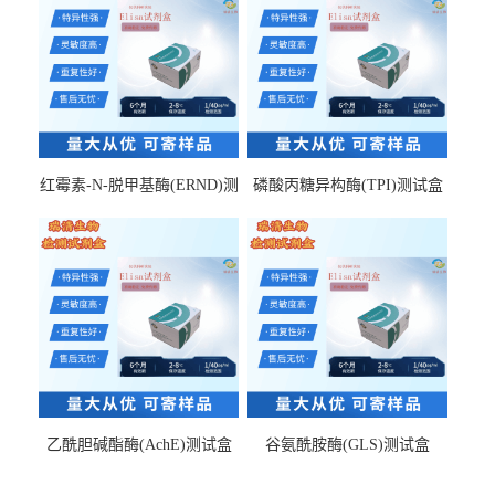
红霉素-N-脱甲基酶(ERND)测
磷酸丙糖异构酶(TPI)测试盒
试盒
乙酰胆碱酯酶(AchE)测试盒
谷氨酰胺酶(GLS)测试盒