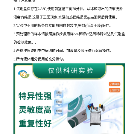
操作注意事项
1.
试剂盒保存在
2-8
°
C
,使用前室温平衡
20
分钟。从冰箱取出的浓缩洗涤
液会有结晶,这属于正常现象,水浴加热使结晶完
quan
溶解后再使用。
2.
实验中不用的板条应立即放回自封袋中,密封
(
低温干燥
)
保存。
3.
预处理后的样本请按照操作步骤用样
ben
稀释
ye
适当稀释以达到试剂盒
的
检测效果。
.
4.
严格按照说明书中标明的时间、加液量及顺序进行温育操作。
5.
所有液体组分使用前充分摇匀。