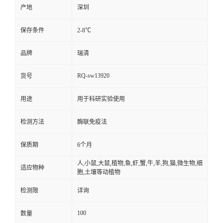
产地
深圳
保存条件
2-8℃
品牌
瑞清
RQ-sw13920
货号
用途
用于科研实验使用
检测方法
酶联免疫法
保质期
6个月
人,小鼠,大鼠,植物,鱼,虾,蟹,牛,羊,狗,猫,微生物,细
适应物种
胞,土壤等动植物
检测限
详询
100
数量