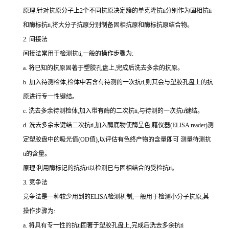
原理:针对抗原分子上
2
个不同抗原决定簇的单克隆
抗
ti
分别作为固相
抗
ti
和酶标
抗
ti
,将大分子抗原分别制备固相抗原和酶标抗原结合物。
2.
间接法
间接法常用于检测
抗
ti
,一般的操作步骤为:
a.
将已知的抗原固著于塑胶孔盘上,完成后洗去多余的抗原。
b.
加入待测检体,检体中若含有待测的一次
抗
ti
,则其会与塑胶孔盘上的抗
原进行专一性键结。
c.
洗去多余待测检体,加入带有酶的二次
抗
ti
,与待测的一次
抗
ti
键结。
d.
洗去多余未键结二次
抗
ti
,加入酶底物使酶呈色,藉仪器(
ELISA reader
)测
定塑胶盘中的吸光值(
OD
值),以评估有色终产物的含量即可 测量待测
抗
ti
的含量。
原理:利用酶标记的抗
抗
ti
以检测已与固相结合的受检
抗
ti
。
3.
竞争法
竞争法是一种较少用到的
ELISA
检测机制,一般用于检测小分子抗原,其
操作步骤为:
a.
将具有专一性的
抗
ti
固著于塑胶孔盘上,完成后洗去多余
抗
ti