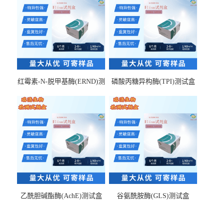
红霉素-N-脱甲基酶(ERND)测
磷酸丙糖异构酶(TPI)测试盒
试盒
乙酰胆碱酯酶(AchE)测试盒
谷氨酰胺酶(GLS)测试盒