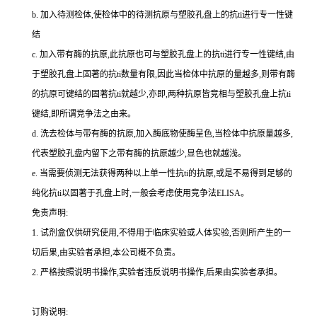
b.
加入待测检体,使检体中的待测抗原与塑胶孔盘上的
抗
ti
进行专一性键
结
c.
加入带有酶的抗原,此抗原也可与塑胶孔盘上的
抗
ti
进行专一性键结,由
于塑胶孔盘上固著的
抗
ti
数量有限,因此当检体中抗原的量越多,则带有酶
的抗原可键结的固著
抗
ti
就越少,亦即,两种抗原皆竞相与塑胶孔盘上
抗
ti
键结,即所谓竞争法之由来。
d.
洗去检体与带有酶的抗原,加入酶底物使酶呈色,当检体中抗原量越多,
代表塑胶孔盘内留下之带有酶的抗原越少,显色也就越浅。
e.
当需要侦测无法获得两种以上单一性
抗
ti
的抗原,或是不易得到足够的
纯化
抗
ti
以固著于孔盘上时,一般会考虑使用竞争法
ELISA
。
免责声明:
1.
试剂盒仅供研究使用,不得用于临床实验或人体实验,否则所产生的一
切后果,由实验者承担,本公司概不负责。
2.
严格按照说明书操作,实验者违反说明书操作,后果由实验者承担。
订购说明
: