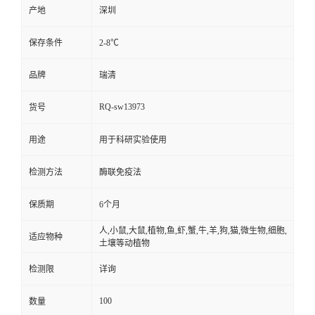
产地
深圳
保存条件
2-8℃
品牌
瑞清
RQ-sw13973
货号
用途
用于科研实验使用
检测方法
酶联免疫法
保质期
6个月
人,小鼠,大鼠,植物,鱼,虾,蟹,牛,羊,狗,猫,微生物,细胞,
适应物种
土壤等动植物
检测限
详询
100
数量