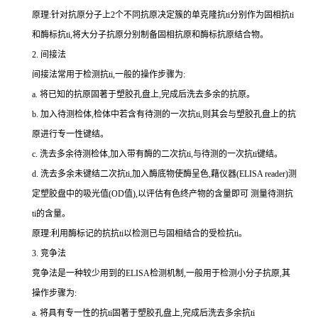
原理:针对抗原分子上
2
个不同抗原决定簇的单克隆
抗
ti
分别作为固相
抗
ti
和酶标
抗
ti
,将大分子抗原分别制备固相抗原和酶标抗原结合物。
2.
间接法
间接法常用于检测
抗
ti
,一般的操作步骤为:
a.
将已知的抗原固著于塑胶孔盘上,完成后洗去多余的抗原。
b.
加入待测检体,检体中若含有待测的一次
抗
ti
,则其会与塑胶孔盘上的抗
原进行专一性键结。
c.
洗去多余待测检体,加入带有酶的二次
抗
ti
,与待测的一次
抗
ti
键结。
d.
洗去多余未键结二次
抗
ti
,加入酶底物使酶呈色,藉仪器(
ELISA reader
)测
定塑胶盘中的吸光值(
OD
值),以评估有色终产物的含量即可 测量待测
抗
ti
的含量。
原理:利用酶标记的抗
抗
ti
以检测已与固相结合的受检
抗
ti
。
3.
竞争法
竞争法是一种较少用到的
ELISA
检测机制,一般用于检测小分子抗原,其
操作步骤为:
a.
将具有专一性的
抗
ti
固著于塑胶孔盘上,完成后洗去多余
抗
ti