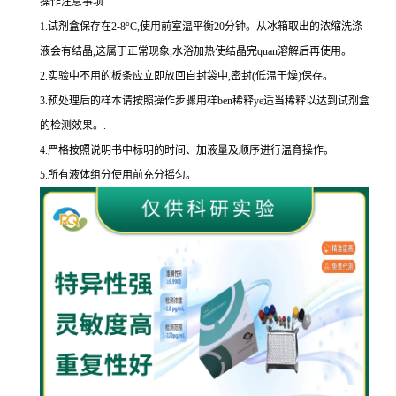
操作注意事项
1.
试剂盒保存在
2-8
°
C
,使用前室温平衡
20
分钟。从冰箱取出的浓缩洗涤
液会有结晶,这属于正常现象,水浴加热使结晶完
quan
溶解后再使用。
2.
实验中不用的板条应立即放回自封袋中,密封
(
低温干燥
)
保存。
3.
预处理后的样本请按照操作步骤用样
ben
稀释
ye
适当稀释以达到试剂盒
的
检测效果。
.
4.
严格按照说明书中标明的时间、加液量及顺序进行温育操作。
5.
所有液体组分使用前充分摇匀。