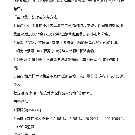
度
(OD
值
)
,与
CUTOFF
值相比较,从而判定标本中猪病毒
(BVDV)
的存在
与否。
样品收集、处理及保存方法
1.
血清
:
使用不含热原和内毒素的试管,操作过程中避免任何细胞刺激,收
集血液后,
3000
转离心
10
分钟将血清和红细胞迅速小心地分离。
2.
血浆
: EDTA
、柠檬
suan
盐或肝素抗凝。
3000
转离心
30
分钟取上清。
3.
细胞上清液
: 3000
转离心
10
分钟去除颗粒和聚合物。
4.
组织匀浆
:
将组织加入适量生理盐水捣碎。
3000
转 离心
10
分钟取上
清。
5.
保存
:
如果样本收集后不及时检测,请按
一
次用量分装,冻存于
-20
°
C
, 避
免反
复冻融,在室温下解冻并确保样品均匀地充分解冻。
自备物品
1.
酶标仪
(450NM)
2.
高精度加样器及枪头
: 0.5-10UL
、
2-20UL
、
20-200UL
、
200-1000UL
3.37
℃恒温箱