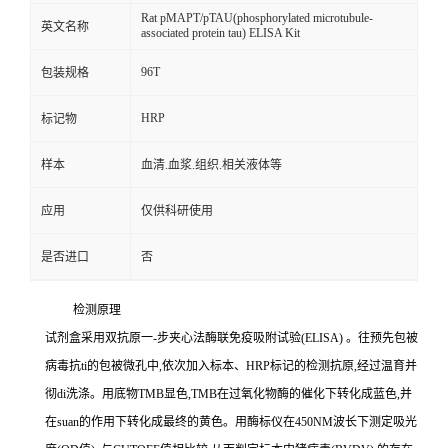
Rat pMAPT/pTAU(phosphorylated microtubule-
英文名称
associated protein tau) ELISA Kit
96T
包装规格
HRP
标记物
样本
血清.血浆.组织.相关液体等
应用
仅供科研使用
是否进口
否
检测原理
试剂盒采用双抗原一
-
步夹心法酶联免疫吸附试验
(ELISA)
。往预先包被
病毒
抗
ti
的包被微孔中,依次加入标本、
HRP
标记的检测抗原,经过温育并
彻
di
洗涤。用底物
TMB
显色,
TMB
在过氧化物酶的催化下转化成蓝色,并
在
suan
的作用下转化成最终的黄色。用酶标仪在
450NM
波长下测定吸光