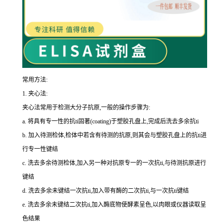
常用方法:
1.
夹心法:
夹心法常用于检测大分子抗原,一般的操作步骤为
:
a.
将具有专一性的
抗
ti
固著(
coating
)于塑胶孔盘上,完成后洗去多余
抗
ti
b.
加入待测检体,检体中若含有待测的抗原,则其会与塑胶孔盘上的
抗
ti
进
行专一性键结
c.
洗去多余待测检体,加入另一种对抗原专一的一次
抗
ti
,与待测抗原进行
键结
d.
洗去多余未键结一次
抗
ti
,加入带有酶的二次
抗
ti
,与一次
抗
ti
键结
e.
洗去多余未键结二次
抗
ti
,加入酶底物使酵素呈色,以肉眼或仪器读取呈
色结果