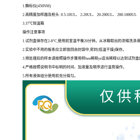
1.
酶标仪
(450NM)
2.
高精度加样器及枪头
: 0.5-10UL
、
2-20UL
、
20-200UL
、
200-1000UL
3.37
℃恒温箱
操作注意事项
1.
试剂盒保存在
2-8
°
C
,使用前室温平衡
20
分钟。从冰箱取出的浓缩洗涤液
2.
实验中不用的板条应立即放回自封袋中,密封
(
低温干燥
)
保存。
3.
预处理后的样本请按照操作步骤用样
ben
稀释
ye
适当稀释以达到试剂盒
4.
严格按照说明书中标明的时间、加液量及顺序进行温育操作。
5.
所有液体组分使用前充分摇匀。