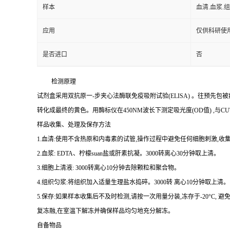
样本
血清.血浆.
应用
仅供科研使
是否进口
否
检测原理
试剂盒采用双抗原一
-
步夹心法酶联免疫吸附试验
(ELISA)
。往预先包被
转化成最终的黄色。用酶标仪在
450NM
波长下测定吸光度
(OD
值
)
,与
CU
样品收集、处理及保存方法
1.
血清
:
使用不含热原和内毒素的试管,操作过程中避免任何细胞刺激,收集
2.
血浆
: EDTA
、柠檬
suan
盐或肝素抗凝。
3000
转离心
30
分钟取上清。
3.
细胞上清液
: 3000
转离心
10
分钟去除颗粒和聚合物。
4.
组织匀浆
:
将组织加入适量生理盐水捣碎。
3000
转 离心
10
分钟取上清。
5.
保存
:
如果样本收集后不及时检测,请按
一
次用量分装,冻存于
-20
°
C
, 避
复冻融,在室温下解冻并确保样品均匀地充分解冻。
自备物品