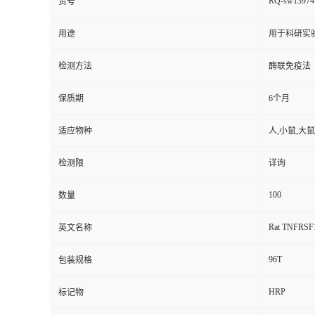
RQ-sw13974
货号
用途
用于科研实
检测方法
酶联免疫法
保质期
6个月
适应物种
人,小鼠,大鼠
检测限
详询
100
数量
Rat TNFRSF1A
英文名称
96T
包装规格
HRP
标记物