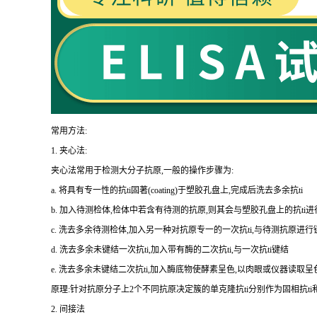
常用方法:
1.
夹心法:
夹心法常用于检测大分子抗原,一般的操作步骤为
:
a.
将具有专一性的
抗
ti
固著(
coating
)于塑胶孔盘上,完成后洗去多余
抗
ti
b.
加入待测检体,检体中若含有待测的抗原,则其会与塑胶孔盘上的
抗
ti
进
c.
洗去多余待测检体,加入另一种对抗原专一的一次
抗
ti
,与待测抗原进行
d.
洗去多余未键结一次
抗
ti
,加入带有酶的二次
抗
ti
,与一次
抗
ti
键结
e.
洗去多余未键结二次
抗
ti
,加入酶底物使酵素呈色,以肉眼或仪器读取呈
原理:针对抗原分子上
2
个不同抗原决定簇的单克隆
抗
ti
分别作为固相
抗
ti
2.
间接法