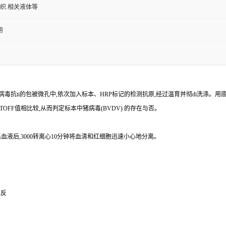
组织.相关液体等
用
病毒
抗
ti
的包被微孔中,依次加入标本、
HRP
标记的检测抗原,经过温育并彻
di
洗涤。用
TOFF
值相比较,从而判定标本中猪病毒
(BVDV)
的存在与否。
血液后,
3000
转离心
10
分钟将血清和红细胞迅速小心地分离。
免反