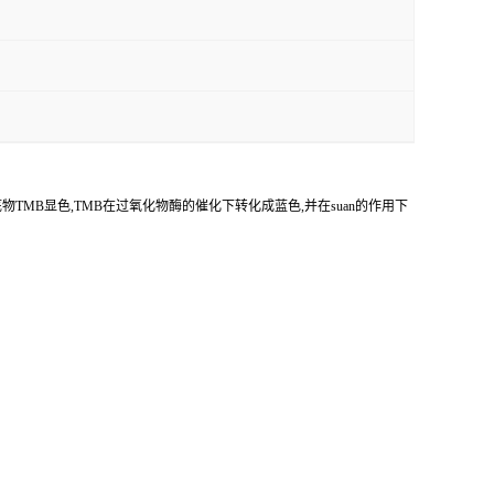
底物
TMB
显色,
TMB
在过氧化物酶的催化下转化成蓝色,并在
suan
的作用下