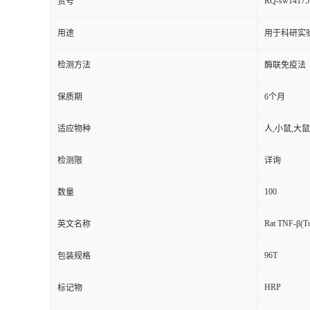
RQ-sw14175
货号
用途
用于科研实
检测方法
酶联免疫法
保质期
6个月
适应物种
人,小鼠,大鼠
检测限
详询
100
数量
Rat TNF-β(Tu
英文名称
96T
包装规格
HRP
标记物