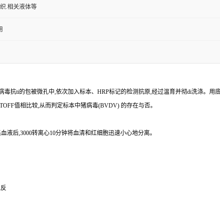
组织.相关液体等
用
病毒
抗
ti
的包被微孔中,依次加入标本、
HRP
标记的检测抗原,经过温育并彻
di
洗涤。用
TOFF
值相比较,从而判定标本中猪病毒
(BVDV)
的存在与否。
血液后,
3000
转离心
10
分钟将血清和红细胞迅速小心地分离。
免反