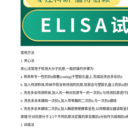
常用方法:
1.
夹心法:
夹心法常用于检测大分子抗原,一般的操作步骤为
:
a.
将具有专一性的
抗
ti
固著(
coating
)于塑胶孔盘上,完成后洗去多余
抗
ti
b.
加入待测检体,检体中若含有待测的抗原,则其会与塑胶孔盘上的
抗
ti
进
c.
洗去多余待测检体,加入另一种对抗原专一的一次
抗
ti
,与待测抗原进行
d.
洗去多余未键结一次
抗
ti
,加入带有酶的二次
抗
ti
,与一次
抗
ti
键结
e.
洗去多余未键结二次
抗
ti
,加入酶底物使酵素呈色,以肉眼或仪器读取呈
原理:针对抗原分子上
2
个不同抗原决定簇的单克隆
抗
ti
分别作为固相
抗
ti
2.
间接法