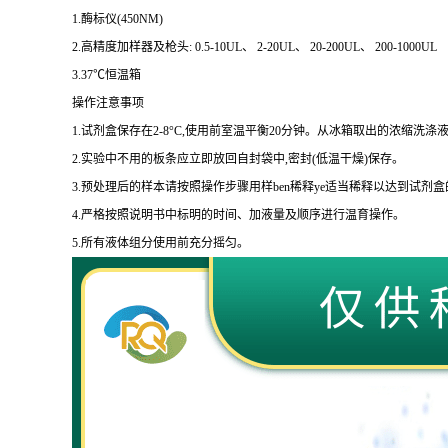
1.
酶标仪
(450NM)
2.
高精度加样器及枪头
: 0.5-10UL
、
2-20UL
、
20-200UL
、
200-1000UL
3.37
℃恒温箱
操作注意事项
1.
试剂盒保存在
2-8
°
C
,使用前室温平衡
20
分钟。从冰箱取出的浓缩洗涤液
2.
实验中不用的板条应立即放回自封袋中,密封
(
低温干燥
)
保存。
3.
预处理后的样本请按照操作步骤用样
ben
稀释
ye
适当稀释以达到试剂盒
4.
严格按照说明书中标明的时间、加液量及顺序进行温育操作。
5.
所有液体组分使用前充分摇匀。