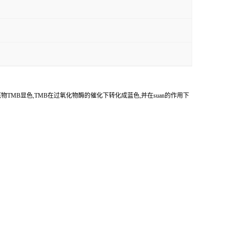
底物
TMB
显色,
TMB
在过氧化物酶的催化下转化成蓝色,并在
suan
的作用下