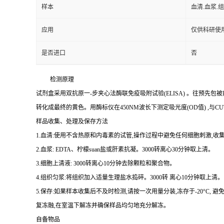
样本
血清.血浆.
应用
仅供科研使
是否进口
否
检测原理
试剂盒采用双抗原一
-
步夹心法酶联免疫吸附试验
(ELISA)
。往预先包被
转化成最终的黄色。用酶标仪在
450NM
波长下测定吸光度
(OD
值
)
,与
CU
样品收集、处理及保存方法
1.
血清
:
使用不含热原和内毒素的试管,操作过程中避免任何细胞刺激,收集
2.
血浆
: EDTA
、柠檬
suan
盐或肝素抗凝。
3000
转离心
30
分钟取上清。
3.
细胞上清液
: 3000
转离心
10
分钟去除颗粒和聚合物。
4.
组织匀浆
:
将组织加入适量生理盐水捣碎。
3000
转 离心
10
分钟取上清。
5.
保存
:
如果样本收集后不及时检测,请按
一
次用量分装,冻存于
-20
°
C
, 避
复冻融,在室温下解冻并确保样品均匀地充分解冻。
自备物品