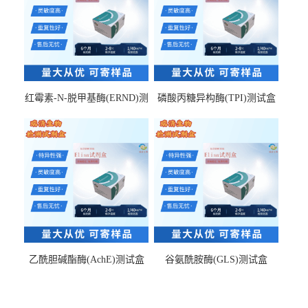
红霉素-N-脱甲基酶(ERND)测
磷酸丙糖异构酶(TPI)测试盒
试盒
乙酰胆碱酯酶(AchE)测试盒
谷氨酰胺酶(GLS)测试盒