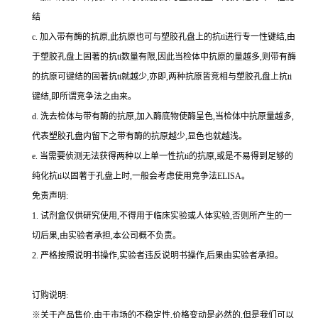
结
c.
加入带有酶的抗原,此抗原也可与塑胶孔盘上的
抗
ti
进行专一性键结,由
于塑胶孔盘上固著的
抗
ti
数量有限,因此当检体中抗原的量越多,则带有酶
的抗原可键结的固著
抗
ti
就越少,亦即,两种抗原皆竞相与塑胶孔盘上
抗
ti
键结,即所谓竞争法之由来。
d.
洗去检体与带有酶的抗原,加入酶底物使酶呈色,当检体中抗原量越多,
代表塑胶孔盘内留下之带有酶的抗原越少,显色也就越浅。
e.
当需要侦测无法获得两种以上单一性
抗
ti
的抗原,或是不易得到足够的
纯化
抗
ti
以固著于孔盘上时,一般会考虑使用竞争法
ELISA
。
免责声明:
1.
试剂盒仅供研究使用,不得用于临床实验或人体实验,否则所产生的一
切后果,由实验者承担,本公司概不负责。
2.
严格按照说明书操作,实验者违反说明书操作,后果由实验者承担。
订购说明
:
※关于产品售价,由于市场的不稳定性,价格变动是必然的,但是我们可以