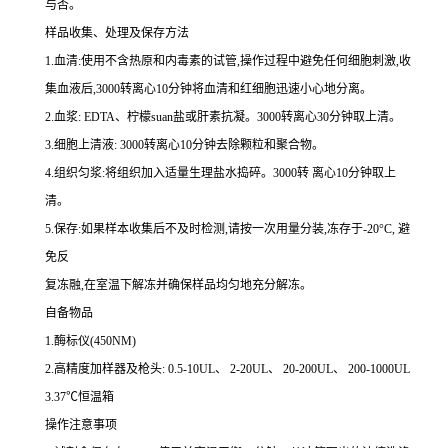
与否。
样品收集、处理及保存方法
1.
血清
:
使用不含热原和内毒素的试管,操作过程中避免任何细胞刺激,收
集血液后,
3000
转离心
10
分钟将血清和红细胞迅速小心地分离。
2.
血浆
: EDTA
、柠檬
suan
盐或肝素抗凝。
3000
转离心
30
分钟取上清。
3.
细胞上清液
: 3000
转离心
10
分钟去除颗粒和聚合物。
4.
组织匀浆
:
将组织加入适量生理盐水捣碎。
3000
转 离心
10
分钟取上
清。
5.
保存
:
如果样本收集后不及时检测,请按
一
次用量分装,冻存于
-20
°
C
, 避
免反
复冻融,在室温下解冻并确保样品均匀地充分解冻。
自备物品
1.
酶标仪
(450NM)
2.
高精度加样器及枪头
: 0.5-10UL
、
2-20UL
、
20-200UL
、
200-1000UL
3.37
℃恒温箱
操作注意事项