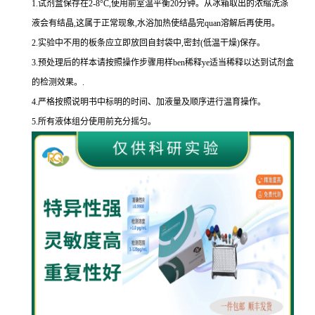
1.
试剂盒保存在
2-8
°
C
,使用前室温平衡
20
分钟。从冰箱取出的浓缩洗涤
液会有结晶,这属于正常现象,水浴加热使结晶完
quan
溶解后再使用。
2.
实验中不用的板条应立即放回自封袋中,密封
(
低温干燥
)
保存。
3.
预处理后的样本请按照操作步骤用样
ben
稀释
ye
适当稀释以达到试剂盒
的
检测效果。
.
4.
严格按照说明书中标明的时间、加液量及顺序进行温育操作。
5.
所有液体组分使用前充分摇匀。