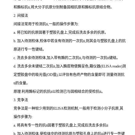
和酶标
抗
ti
,将大分子抗原分别制备固相抗原和酶标抗原结合物。
2.
间接法
间接法常用于检测
抗
ti
,一般的操作步骤为:
a.
将已知的抗原固著于塑胶孔盘上,完成后洗去多余的抗原。
b.
加入待测检体,检体中若含有待测的一次
抗
ti
,则其会与塑胶孔盘上的抗
原进行专一性键结。
c.
洗去多余待测检体,加入带有酶的二次
抗
ti
,与待测的一次
抗
ti
键结。
d.
洗去多余未键结二次
抗
ti
,加入酶底物使酶呈色,藉仪器(
ELISA reader
)测
定塑胶盘中的吸光值(
OD
值),以评估有色终产物的含量即可 测量待测
抗
ti
的含量。
原理:利用酶标记的抗
抗
ti
以检测已与固相结合的受检
抗
ti
。
3.
竞争法
竞争法是一种较少用到的
ELISA
检测机制,一般用于检测小分子抗原,其
操作步骤为:
a.
将具有专一性的
抗
ti
固著于塑胶孔盘上,完成后洗去多余
抗
ti
b.
加入待测检体,使检体中的待测抗原与塑胶孔盘上的
抗
ti
进行专一性键