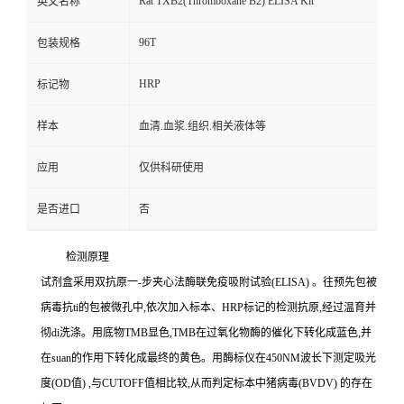
Rat TXB2(Thromboxane B2) ELISA Kit
英文名称
96T
包装规格
HRP
标记物
样本
血清.血浆.组织.相关液体等
应用
仅供科研使用
是否进口
否
检测原理
试剂盒采用双抗原一
-
步夹心法酶联免疫吸附试验
(ELISA)
。往预先包被
病毒
抗
ti
的包被微孔中,依次加入标本、
HRP
标记的检测抗原,经过温育并
彻
di
洗涤。用底物
TMB
显色,
TMB
在过氧化物酶的催化下转化成蓝色,并
在
suan
的作用下转化成最终的黄色。用酶标仪在
450NM
波长下测定吸光
度
(OD
值
)
,与
CUTOFF
值相比较,从而判定标本中猪病毒
(BVDV)
的存在