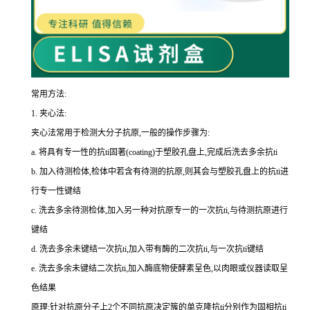
常用方法:
1.
夹心法:
夹心法常用于检测大分子抗原,一般的操作步骤为
:
a.
将具有专一性的
抗
ti
固著(
coating
)于塑胶孔盘上,完成后洗去多余
抗
ti
b.
加入待测检体,检体中若含有待测的抗原,则其会与塑胶孔盘上的
抗
ti
进
行专一性键结
c.
洗去多余待测检体,加入另一种对抗原专一的一次
抗
ti
,与待测抗原进行
键结
d.
洗去多余未键结一次
抗
ti
,加入带有酶的二次
抗
ti
,与一次
抗
ti
键结
e.
洗去多余未键结二次
抗
ti
,加入酶底物使酵素呈色,以肉眼或仪器读取呈
色结果
原理:针对抗原分子上
2
个不同抗原决定簇的单克隆
抗
ti
分别作为固相
抗
ti