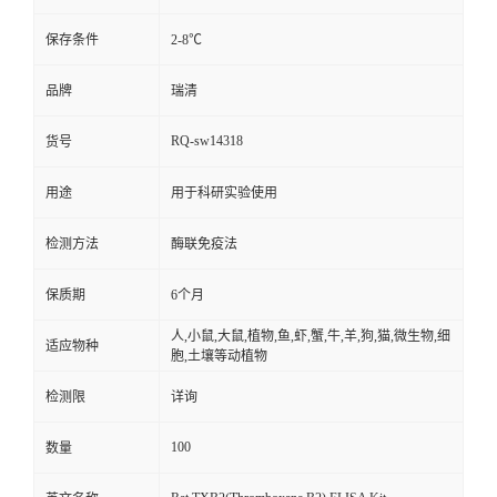
保存条件
2-8℃
品牌
瑞清
RQ-sw14318
货号
用途
用于科研实验使用
检测方法
酶联免疫法
保质期
6个月
人,小鼠,大鼠,植物,鱼,虾,蟹,牛,羊,狗,猫,微生物,细
适应物种
胞,土壤等动植物
检测限
详询
100
数量