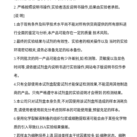
2.
严格按照说明书操作,实验者违反说明书操作,后果由实验者承担。
[说 明]
1.由于现有条件及科学技术水平尚不能对所有供货商提供的所有原料进
行全面的鉴定与分析,本产品可能存在一定的质量 技术风险。
2.最终的实验结果与试剂的有效性、实验者的相关操作以及 当时的实验
环境密切相关,请务必准备充足的标本备份。
3.不同批次的同一产品可能会有少许差别,如:检测限、灵敏度以及显色
时间等,请依据试剂盒内说明书进行实验操作,网站电子版说明书仅作参
考。
4.只有全部使用本试剂盒配套试剂才能保证检测效果,不能混用其他制造
商的产品。只有严格遵守本试剂盒的实验说明才会得到 的检测结果。
5.本公司只对试剂盒本身负责,不对因使用该试剂盒所造成的样本消耗负
责,请使用者使用前充分考虑到样本的可能使用量,预留充足的样本。
6.使用化学裂解液制备的组织匀浆或细胞提取液可能会由于某些化学物
质的引入导致ELISA实验结果偏差。
7.若样本为细胞培养上清,因该类样本干扰因素较多,如:细胞状态、细胞