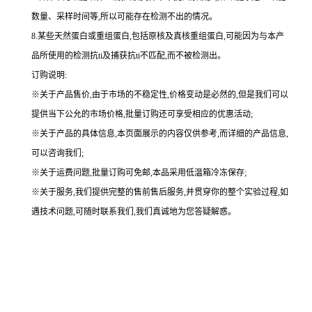
数量、采样时间等,所以可能存在检测不出的情况。
8.某些天然蛋白或重组蛋白,包括原核及真核重组蛋白,可能因为与本产
品所使用的检测抗ti及捕获抗ti不匹配,而不被检测出。
订购说明
:
※关于产品售价,由于市场的不稳定性,价格变动是必然的,但是我们可以
提供当下公允的市场价格,批量订购还可享受相应的优惠活动;
※关于产品的具体信息,本页面展示的内容仅供参考,而详细的产品信息,
可以咨询我们;
※关于运费问题,批量订购可免邮,本品采用低温箱冷冻保存;
※关于服务,我们提供完整的售前售后服务,并贯穿你的整个实验过程,如
遇技术问题,可随时联系我们,我们真诚地为您答疑解惑。