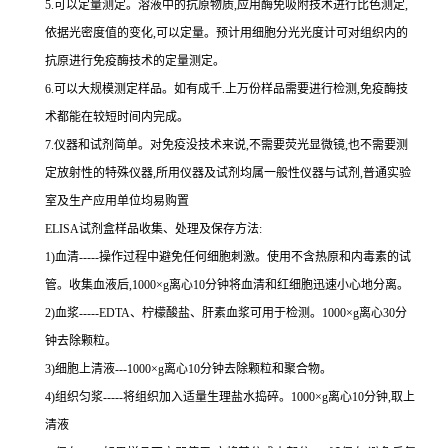
5.可以定量测定。溶液中的抗原物质,应用酶免吸附技术进行比色测定,
依据光密度值的变化,可以定量。预计用细胞分光光度计可对组织内的
抗原进行免疫酶技术的定量测定。
6.可以大规模测定样品。如有成千.上万份样品需要进行检测,免疫酶技
术都能在较短时间内完成。
7.仪器和试剂简单。对免疫没技术来说,不需要荧光显微镜,也不需要测
定放射性的特殊仪器,所用仪器及试剂均属一般性仪器与试剂,普通实验
室及生产应用单位均易购置
ELISA试剂盒样品收集、处理及保存方法:
1)血清-----操作过程中避免任何细胞刺激。使用不含热原和内毒素的试
管。收集血液后,1000×g离心10分钟将血清和红细胞迅速小心地分离。
2)血浆-----EDTA、柠檬酸盐、肝素血浆可用于检测。1000×g离心30分
钟去除颗粒。
3)细胞上清液---1000×g离心10分钟去除颗粒和聚合物。
4)组织匀浆-----将组织加入适量生理盐水捣碎。1000×g离心10分钟,取上
清液