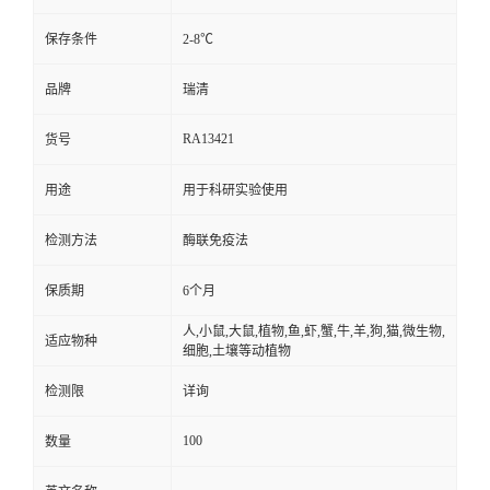
保存条件
2-8℃
品牌
瑞清
RA13421
货号
用途
用于科研实验使用
检测方法
酶联免疫法
保质期
6个月
人,小鼠,大鼠,植物,鱼,虾,蟹,牛,羊,狗,猫,微生物,
适应物种
细胞,土壤等动植物
检测限
详询
100
数量