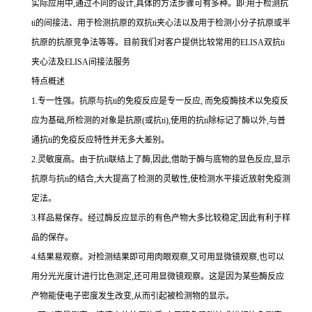
实际应用中,通过不同的设计,具体的方法步骤可有多种。即:用于检测
抗
ti
的间接法、用于检测抗原的双
抗
ti
夹心法以及用于检测小分子抗原或半
抗原的抗原竞争法等等。目前我们对客户提供比较常用的
ELISA双
抗
ti
夹心法及
ELISA间接法服务
特点概述
1.专一性强。抗原与抗ti的免疫反应是专一反应, 而免疫酶技术以免疫反
应为基础,所检测的对象是抗原(或抗ti),使用的抗ti除标记了酶以外,与普
通抗ti的免疫反应特性并无多大差别。
2.灵敏度高。由于抗ti联结上了酶,因此,借助于酶与底物的显色反应,显示
抗原与抗ti的结合,大大提高了检测的灵敏性,使检测水平接近放射免疫测
定法。
3.样品易保存。经过酶反应显示的有色产物大多比较稳定,因此有利于样
品的保存。
4.结果易观察。对检测结果即可用肉眼观察,又可用显微镜观察,也可以
用分光光度计进行比色测定,还可用显微镜观察。这是因为某些酶反应
产物能使电子密度发生改变,从而引起被检测物的显示。