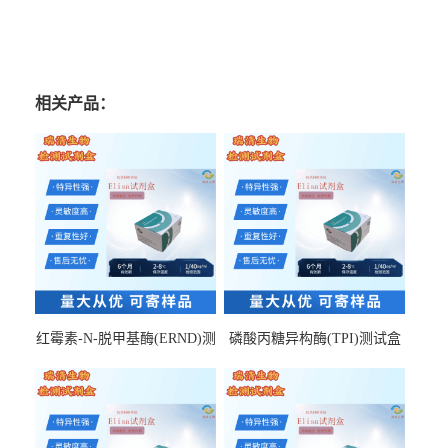
相关产品：
红霉素-N-脱甲基酶(ERND)测
磷酸丙糖异构酶(TPI)测试盒
试盒