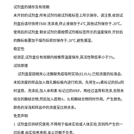
试剂盒的储存及有效期:
未开封的试剂盒:所有试剂均按试剂瓶标签上所示保存。请注意,收到试
剂盒后请尽快将
TMB 洗涤液,终止液保存于4℃,其他试剂保存于-20℃。
使用后的试剂盒:剩余试剂仍需按照试剂瓶标签所示的温度保存,开封后
的酶标板要加干燥剂后密封保存于
-20℃,避免潮湿。
稳定性:
经测定,试剂盒在有效期内按推荐温度保存,其活性降低率小于
5%。
试验原理
试剂盒是固相夹心法酶联免疫吸附实验(
ELISA).已知浓度的标准品、
未知浓度的样品加入微孔酶标板内进行检测。先将生wu素标记的
抗
ti
同
时温育。洗涤后,加入
亲和素
标记过的
HRP。再经过温育和洗涤,去除未
结合的酶结合物,然后加入底物A、B,和酶结合物同时作用。产生颜色。
颜色的深浅和样品中的浓度呈比例关系。
免责声明
1.
试剂盒仅供研究使用,不得用于临床实验或人体实验,否则所产生的一
切后果,由实验者承担,本公司概不负责。