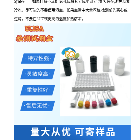
5)保存------如果样品不立即使用,应将其分成小部分-70 ℃保存,避免反复
冷冻。尽可能的不要使用溶血。如果血清中大量颗粒,检测前先离心或
过滤。不要在37℃或更高的温度加热解冻。