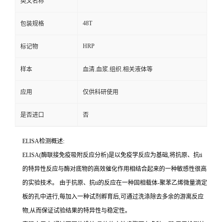
英文名称
48T
包装规格
HRP
标记物
样本
血清.血浆.组织.相关液体等
应用
仅供科研使用
是否进口
否
ELISA检测概述:
ELISA(酶联接免疫吸附反应分析)是以免疫学反应为基础,将抗原、
抗
ti
的特异性反应与酶对底物的高效催化作用相结合起来的一种敏感性很高
的实验技术。
由于抗原、
抗
ti
的反应在一种固相载体
-聚苯乙烯微量滴定
板的孔中进行,每加入一种试剂孵育后,可通过洗涤除去多余的游离反应
物,从而保证试验结果的特异性与稳定性。