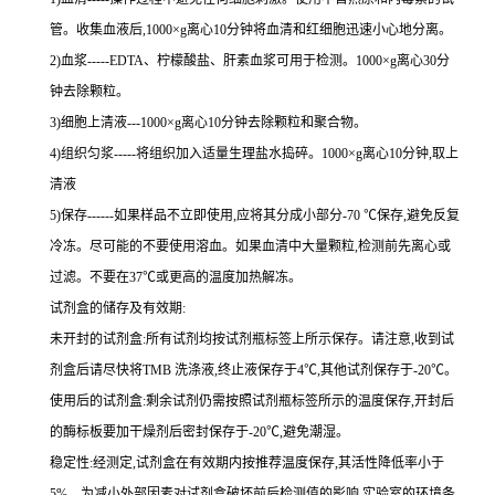
管。收集血液后,
1000×g
离心
10
分钟将血清和红细胞迅速小心地分离。
2
)血浆
-----EDTA
、柠檬酸盐、肝素血浆可用于检测。
1000×g
离心
30
分
钟去除颗粒。
3
)细胞上清液
---1000×g
离心
10
分钟去除颗粒和聚合物。
4
)组织匀浆
-----
将组织加入适量生理盐水捣碎。
1000×g
离心
10
分钟,取上
清液
5
)保存
------
如果样品不立即使用,应将其分成小部分
-70 ℃
保存,避免反复
冷冻。尽可能的不要使用溶血。如果血清中大量颗粒,检测前先离心或
过滤。不要在
37℃
或更高的温度加热解冻。
试剂盒的储存及有效期:
未开封的试剂盒:所有试剂均按试剂瓶标签上所示保存。请注意,收到试
剂盒后请尽快将
TMB
洗涤液,终止液保存于
4℃
,其他试剂保存于
-20℃
。
使用后的试剂盒:剩余试剂仍需按照试剂瓶标签所示的温度保存,开封后
的酶标板要加干燥剂后密封保存于
-20℃
,避免潮湿。
稳定性:经测定,试剂盒在有效期内按推荐温度保存,其活性降低率小于
5%
。为减小外部因素对试剂盒破坏前后检测值的影响,实验室的环境条