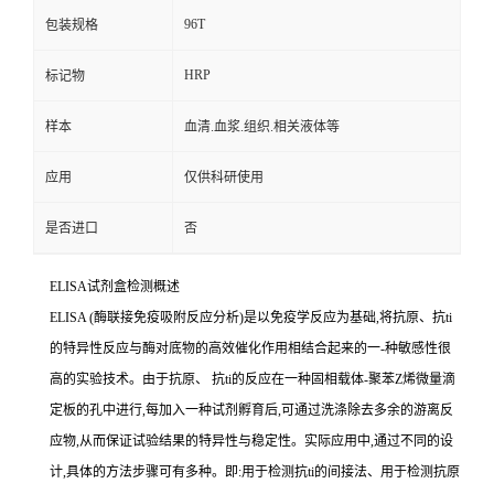
96T
包装规格
HRP
标记物
样本
血清.血浆.组织.相关液体等
应用
仅供科研使用
是否进口
否
ELISA
试剂盒检测概述
ELISA (
酶联接免疫吸附反应分析
)
是以免疫学反应为基础
,
将抗原、
抗
ti
的特异性反应与酶对底物的高效催化作用相结合起来的一
-
种敏感性很
高的实验技术。由于抗原、
抗
ti
的反应在一种固相载体
-
聚苯
Z
烯微量滴
定板的孔中进行,每加入一种试剂孵育后,可通过洗涤除去多余的游离反
应物,从而保证试验结果的特异性与稳定性。实际应用中,通过不同的设
计,具体的方法步骤可有多种。即
:
用于检测
抗
ti
的间接法、用于检测抗原