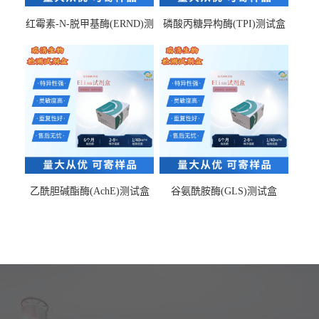
红霉素-N-脱甲基酶(ERND)测
磷酸丙糖异构酶(TPI)测试盒
试盒
乙酰胆碱酯酶(AchE)测试盒
谷氨酰胺酶(GLS)测试盒