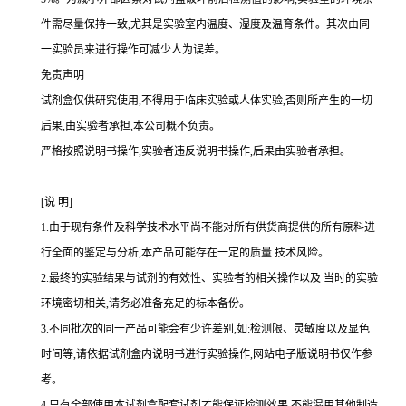
件需尽量保持一致,尤其是实验室内温度、湿度及温育条件。其次由同
一实验员来进行操作可减少人为误差。
免责声明
试剂盒仅供研究使用,不得用于临床实验或人体实验,否则所产生的一切
后果,由实验者承担,本公司概不负责。
严格按照说明书操作,实验者违反说明书操作,后果由实验者承担。
[
说
明
]
1.
由于现有条件及科学技术水平尚不能对所有供货商提供的所有原料进
行全面的鉴定与分析,本产品可能存在一定的质量 技术风险。
2.
最终的实验结果与试剂的有效性、实验者的相关操作以及 当时的实验
环境密切相关,请务必准备充足的标本备份。
3.
不同批次的同一产品可能会有少许差别,如
:
检测限、灵敏度以及显色
时间等,请依据试剂盒内说明书进行实验操作,网站电子版说明书仅作参
考。
4.
只有全部使用本试剂盒配套试剂才能保证检测效果,不能混用其他制造