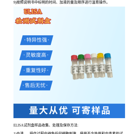
9
)按照说明书中标明的时间、加液的量及顺序进行温育操作。
ELISA
试剂盒样品收集、处理及保存方法:
1
)血清
-----
操作过程中避免任何细胞刺激。使用不含热原和内毒素的试