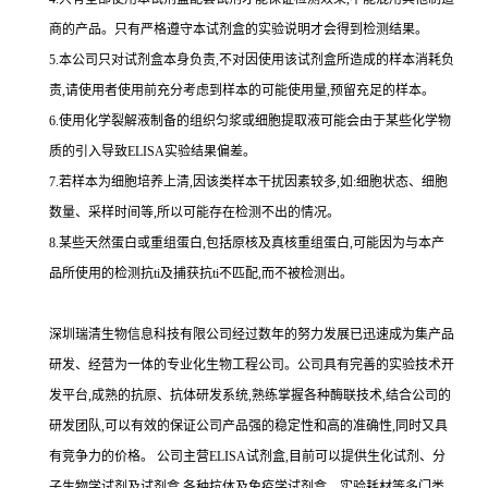
商的产品。只有严格遵守本试剂盒的实验说明才会得到
检测结果。
5.
本公司只对试剂盒本身负责,不对因使用该试剂盒所造成的样本消耗负
责,请使用者使用前充分考虑到样本的可能使用量,预留充足的样本。
6.
使用化学裂解液制备的组织匀浆或细胞提取液可能会由于某些化学物
质的引入导致
ELISA
实验结果偏差。
7.
若样本为细胞培养上清,因该类样本干扰因素较多,如
:
细胞状态、细胞
数量、采样时间等,所以可能存在检测不出的情况。
8.
某些天然蛋白或重组蛋白,包括原核及真核重组蛋白,可能因为与本产
品所使用的检测
抗
ti
及捕获
抗
ti
不匹配,而不被检测出。
深圳瑞清生物信息科技有限公司经过数年的努力发展已迅速成为集产品
研发、经营为一体的专业化生物工程公司。公司具有完善的实验技术开
发平台,成熟的抗原、抗体研发系统,熟练掌握各种酶联技术,结合公司的
研发团队,可以有效的保证公司产品强的稳定性和高的准确性,同时又具
有竞争力的价格。
公司主营
ELISA
试剂盒,目前可以提供生化试剂、分
子生物学试剂及试剂盒,各种抗体及免疫学试剂盒、实验耗材等多门类