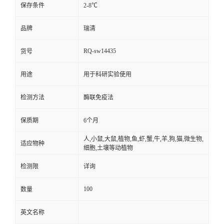
保存条件
2-8℃
品牌
瑞清
RQ-sw14435
货号
用途
用于科研实验使用
检测方法
酶联免疫法
保质期
6个月
人,小鼠,大鼠,植物,鱼,虾,蟹,牛,羊,狗,猫,微生物,
适应物种
细胞,土壤等动植物
检测限
详询
100
数量
英文名称