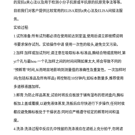
的双
抗
ti
夹心法以及用于检测小分子抗原或半抗原的抗原竞争法等等。
目前我们对客户提供比较常用的
ELISA
双
抗
ti
夹心法及
ELIS
A
间接法服
务。
实验过程
:
1.
试剂准备
:
所有试剂都必须在使用前达到室温
,
使用后请立即按照说明
书要求保存试剂。实验操作中请 使用一次性的吸头
,
避免交叉污染。
2.
加样
:
加样或加试剂时,请注意在吸取标本
/
标准品,酶结合物或底物时,
第
yi
个孔与
最
hou
-
一个孔加样之间的时间间隔如果太大,将会导致不同的
“预孵育“时间
,
从而明显地影响到测量值的准确性及重复性。
一
次加样时
间
(
包括标准品及所有样品
)
将
控制在
10
分钟内
,
如标本数量多
,
推荐使用
多道移液器加样。
3.
孵育
:
为防止样品蒸发
,
试验时将反应板放于铺有湿布的密闭盒内,酶标
板加上盖或覆膜,以避免液体蒸发
;
洗板后应尽快进行下步操作
,
任何时侯
都应避免酶标板处于干燥状态
:
同时应严格遵守给定的孵育时间和温
度。
4.
洗涤
:
洗涤过程中反应孔中残留的洗涤液应在滤纸上充分拍干,勿将滤