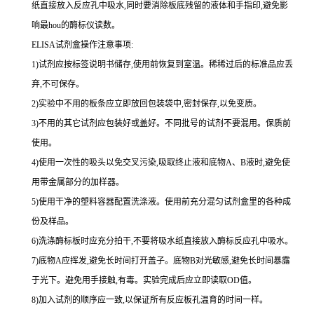
纸直接放入反应孔中吸水,同时要消除板底残留的液体和
手指印,避免影
响最
hou
的酶标仪读数。
ELISA
试剂盒操作注意事项:
1
)试剂应按标签说明书储存,使用前恢复到室温。稀稀过后的标准品应丢
弃,不可保存。
2
)实验中不用的板条应立即放回包装袋中,密封保存,以免变质。
3
)不用的其它试剂应包装好或盖好。不同批号的试剂不要混用。保质前
使用。
4
)使用一次性的吸头以免交叉污染,吸取终止液和底物
A
、
B
液时,避免使
用带金属部分的加样器。
5
)使用干净的塑料容器配置洗涤液。使用前充分混匀试剂盒里的各种成
份及样品。
6
)洗涤酶标板时应充分拍干,不要将吸水纸直接放入酶标反应孔中吸水。
7
)底物
A
应挥发,避免长时间打开盖子。底物
B
对光敏感,避免长时间暴露
于光下。避免用手接触,有毒。实验完成后应立即读取
OD
值。
8
)加入试剂的顺序应一致,以保证所有反应板孔温育的时间一样。