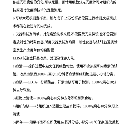
依据光密度值的变化,可以定量。预计用细胞分光光度计可对组织内的
抗原进行免疫酶技术的定量测定。
6.可以大规模测定样品。如有成千.上万份样品需要进行检测,免疫酶技
术都能在较短时间内完成。
7.仪器和试剂简单。对免疫没技术来说,不需要荧光显微镜,也不需要测
定放射性的特殊仪器,所用仪器及试剂均属一般性仪器与试剂,普通实验
室及生产应用单位均易购置
ELISA试剂盒样品收集、处理及保存方法:
1)血清-----操作过程中避免任何细胞刺激。使用不含热原和内毒素的试
管。收集血液后,1000×g离心10分钟将血清和红细胞迅速小心地分离。
2)血浆-----EDTA、柠檬酸盐、肝素血浆可用于检测。1000×g离心30分
钟去除颗粒。
3)细胞上清液---1000×g离心10分钟去除颗粒和聚合物。
4)组织匀浆-----将组织加入适量生理盐水捣碎。1000×g离心10分钟,取上
清液
5)保存------如果样品不立即使用,应将其分成小部分-70 ℃保存,避免反复