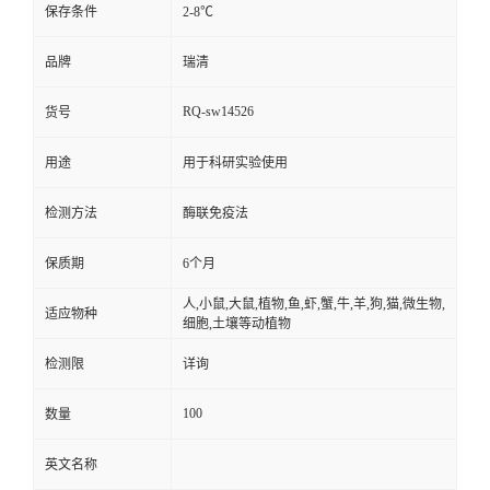
保存条件
2-8℃
品牌
瑞清
RQ-sw14526
货号
用途
用于科研实验使用
检测方法
酶联免疫法
保质期
6个月
人,小鼠,大鼠,植物,鱼,虾,蟹,牛,羊,狗,猫,微生物,
适应物种
细胞,土壤等动植物
检测限
详询
100
数量
英文名称