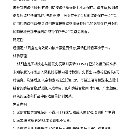
未开封的试剂盒:所有试剂均按试剂瓶标签上所示保存。请注意,收到试
剂盒后请尽快将
TMB 洗涤液,终止液保存于4℃,其他试剂保存于-20℃。
使用后的试剂盒:剩余试剂仍需按照试剂瓶标签所示的温度保存,开封后
的酶标板要加干燥剂后密封保存于
-20℃,避免潮湿。
稳定性:
经测定,试剂盒在有效期内按推荐温度保存,其活性降低率小于
5%。
试验原理
试剂盒是固相夹心法酶联免疫吸附实验(
ELISA).已知浓度的标准品、
未知浓度的样品加入微孔酶标板内进行检测。先将生wu素标记的
抗
ti
同
时温育。洗涤后,加入
亲和素
标记过的
HRP。再经过温育和洗涤,去除未
结合的酶结合物,然后加入底物A、B,和酶结合物同时作用。产生颜色。
颜色的深浅和样品中的浓度呈比例关系。
免责声明
1.
试剂盒仅供研究使用,不得用于临床实验或人体实验,否则所产生的一
切后果,由实验者承担,本公司概不负责。
2.
严格按照说明书操作,实验者违反说明书操作,后果由实验者承担。