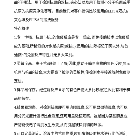
ti
的间接法、用于检测抗原的双
抗
ti
夹心法以及用于检测小分子抗原或半
抗原的抗原竞争法等等。目前我们对客户提供比较常用的
ELISA双
抗
ti
夹心法及
ELISA间接法服务
特点概述
1.专一性强。抗原与抗ti的免疫反应是专一反应, 而免疫酶技术以免疫反
应为基础,所检测的对象是抗原(或抗ti),使用的抗ti除标记了酶以外,与普
通抗ti的免疫反应特性并无多大差别。
2.灵敏度高。由于抗ti联结上了酶,因此,借助于酶与底物的显色反应,显示
抗原与抗ti的结合,大大提高了检测的灵敏性,使检测水平接近放射免疫测
定法。
3.样品易保存。经过酶反应显示的有色产物大多比较稳定,因此有利于样
品的保存。
4.结果易观察。对检测结果即可用肉眼观察,又可用显微镜观察,也可以
用分光光度计进行比色测定,还可用显微镜观察。这是因为某些酶反应
产物能使电子密度发生改变,从而引起被检测物的显示。
5.可以定量测定。溶液中的抗原物质,应用酶免吸附技术进行比色测定,