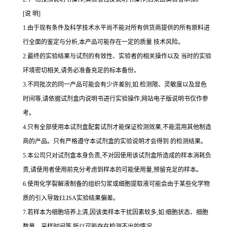
[说 明]
1.由于现有条件及科学技术水平尚不能对所有供货商提供的所有原料进
行全面的鉴定与分析,本产品可能存在一定的质量 技术风险。
2.最终的实验结果与试剂的有效性、实验者的相关操作以及 当时的实验
环境密切相关,请务必准备充足的标本备份。
3.不同批次的同一产品可能会有少许差别,如:检测限、灵敏度以及显色
时间等,请依据试剂盒内说明书进行实验操作,网站电子版说明书仅作参
考。
4.只有全部使用本试剂盒配套试剂才能保证检测效果,不能混用其他制造
商的产品。只有严格遵守本试剂盒的实验说明才会得到 的检测结果。
5.本公司只对试剂盒本身负责,不对因使用该试剂盒所造成的样本消耗负
责,请使用者使用前充分考虑到样本的可能使用量,预留充足的样本。
6.使用化学裂解液制备的组织匀浆或细胞提取液可能会由于某些化学物
质的引入导致ELISA实验结果偏差。
7.若样本为细胞培养上清,因该类样本干扰因素较多,如:细胞状态、细胞
数量、采样时间等,所以可能存在检测不出的情况。