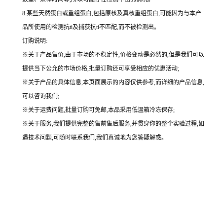
8.某些天然蛋白或重组蛋白,包括原核及真核重组蛋白,可能因为与本产
品所使用的检测抗ti及捕获抗ti不匹配,而不被检测出。
订购说明
:
※关于产品售价,由于市场的不稳定性,价格变动是必然的,但是我们可以
提供当下公允的市场价格,批量订购还可享受相应的优惠活动;
※关于产品的具体信息,本页面展示的内容仅供参考,而详细的产品信息,
可以咨询我们;
※关于运费问题,批量订购可免邮,本品采用低温箱冷冻保存;
※关于服务,我们提供完整的售前售后服务,并贯穿你的整个实验过程,如
遇技术问题,可随时联系我们,我们真诚地为您答疑解惑。