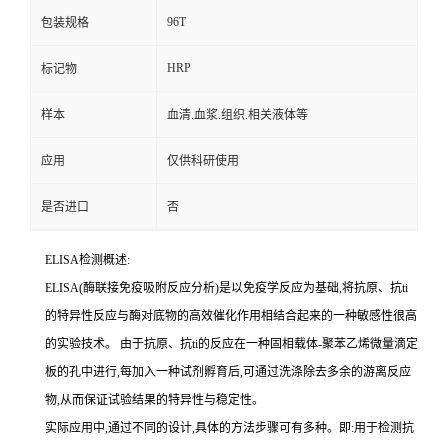
96T
包装规格
HRP
标记物
样本
血清.血浆.组织.相关液体等
应用
仅供科研使用
是否进口
否
ELISA检测概述:
ELISA(酶联接免疫吸附反应分析)是以免疫学反应为基础,将抗原、
抗
ti
的特异性反应与酶对底物的高效催化作用相结合起来的一种敏感性很高
的实验技术。
由于抗原、
抗
ti
的反应在一种固相载体
-聚苯乙烯微量滴定
板的孔中进行,每加入一种试剂孵育后,可通过洗涤除去多余的游离反应
物,从而保证试验结果的特异性与稳定性。
实际应用中,通过不同的设计,具体的方法步骤可有多种。即:用于检测
抗