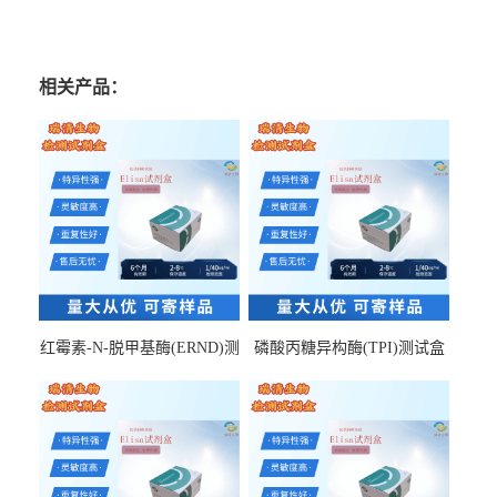
相关产品：
红霉素-N-脱甲基酶(ERND)测
磷酸丙糖异构酶(TPI)测试盒
试盒