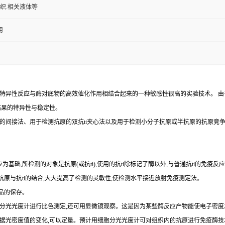
组织.相关液体等
用
特异性反应与酶对底物的高效催化作用相结合起来的一种敏感性很高的实验技术。
由
结果的特异性与稳定性。
的间接法、用于检测抗原的双
抗
ti
夹心法以及用于检测小分子抗原或半抗原的抗原竞
为基础,所检测的对象是抗原(或抗ti),使用的抗ti除标记了酶以外,与普通抗ti的免疫
示抗原与抗ti的结合,大大提高了检测的灵敏性,使检测水平接近放射免疫测定法。
品的保存。
以用分光光度计进行比色测定,还可用显微镜观察。这是因为某些酶反应产物能使电子密度
,依据光密度值的变化,可以定量。预计用细胞分光光度计可对组织内的抗原进行免疫酶