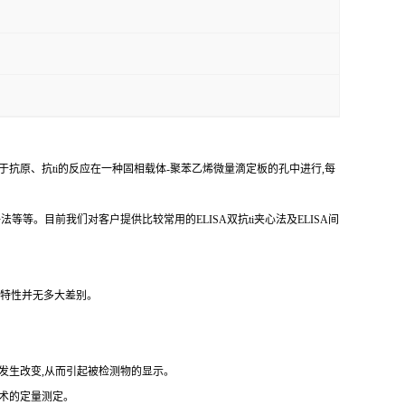
于抗原、
抗
ti
的反应在一种固相载体
-聚苯乙烯微量滴定板的孔中进行,每
争法等等。目前我们对客户提供比较常用的
ELISA双
抗
ti
夹心法及
ELISA间
反应特性并无多大差别。
发生改变,从而引起被检测物的显示。
技术的定量测定。