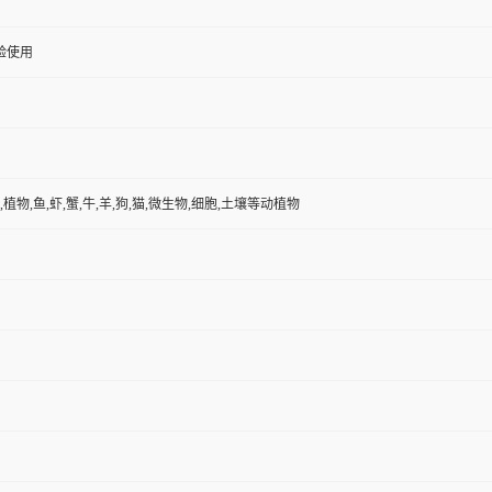
验使用
,植物,鱼,虾,蟹,牛,羊,狗,猫,微生物,细胞,土壤等动植物