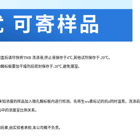
剂盒后请尽快将
TMB 洗涤液,终止液保存于4℃,其他试剂保存于-20℃。
的酶标板要加干燥剂后密封保存于
-20℃,避免潮湿。
品、未知浓度的样品加入微孔酶标板内进行检测。先将生wu素标记的
抗
ti
同时温育。洗涤后
品中的浓度呈比例关系。
后果,由实验者承担,本公司概不负责。