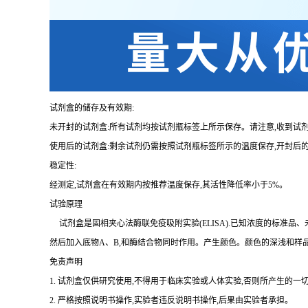
试剂盒的储存及有效期:
未开封的试剂盒:所有试剂均按试剂瓶标签上所示保存。请注意,收到试
使用后的试剂盒:剩余试剂仍需按照试剂瓶标签所示的温度保存,开封后
稳定性:
经测定,试剂盒在有效期内按推荐温度保存,其活性降低率小于
5%。
试验原理
试剂盒是固相夹心法酶联免疫吸附实验(
ELISA).已知浓度的标准
然后加入底物A、B,和酶结合物同时作用。产生颜色。颜色的深浅和样
免责声明
1.
试剂盒仅供研究使用,不得用于临床实验或人体实验,否则所产生的一切
2.
严格按照说明书操作,实验者违反说明书操作,后果由实验者承担。