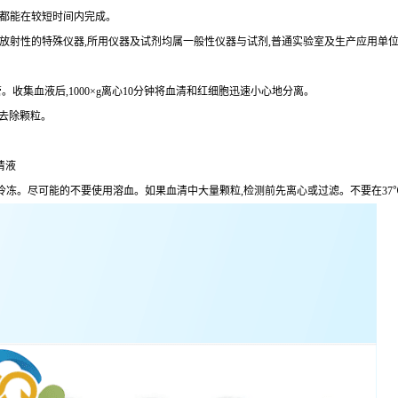
术都能在较短时间内完成。
定放射性的特殊仪器,所用仪器及试剂均属一般性仪器与试剂,普通实验室及生产应用单
。收集血液后,1000×g离心10分钟将血清和红细胞迅速小心地分离。
分钟去除颗粒。
清液
,避免反复冷冻。尽可能的不要使用溶血。如果血清中大量颗粒,检测前先离心或过滤。不要在