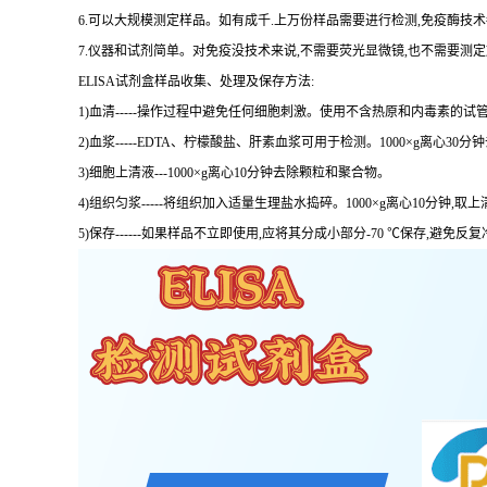
6.可以大规模测定样品。如有成千.上万份样品需要进行检测,免疫酶技
7.仪器和试剂简单。对免疫没技术来说,不需要荧光显微镜,也不需要测
ELISA试剂盒样品收集、处理及保存方法:
1)血清-----操作过程中避免任何细胞刺激。使用不含热原和内毒素的试管
2)血浆-----EDTA、柠檬酸盐、肝素血浆可用于检测。1000×g离心30
3)细胞上清液---1000×g离心10分钟去除颗粒和聚合物。
4)组织匀浆-----将组织加入适量生理盐水捣碎。1000×g离心10分钟,取上
5)保存------如果样品不立即使用,应将其分成小部分-70 ℃保存