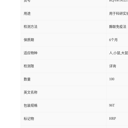
RQ-sw14521
货号
用途
用于科研实
检测方法
酶联免疫法
保质期
6个月
适应物种
人,小鼠,大鼠
检测限
详询
100
数量
英文名称
96T
包装规格
HRP
标记物