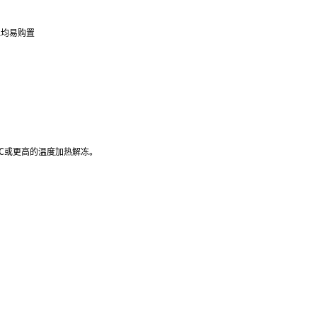
位均易购置
37℃或更高的温度加热解冻。