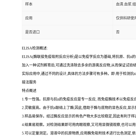
样本
血清.血浆.
应用
仅供科研使
是否进口
否
ELISA检测概述:
ELISA(酶联接免疫吸附反应分析)是以免疫学反应为基础,将抗原、
抗
ti
的
加入一种试剂孵育后,可通过洗涤除去多余的游离反应物,从而保证试验
实际应用中,通过不同的设计,具体的方法步骤可有多种。即:用于检测
抗
ti
接法服务
特点概述
1.专一性强。抗原与抗ti的免疫反应是专一反应, 而免疫酶技术以免疫反应
2.灵敏度高。由于抗ti联结上了酶,因此,借助于酶与底物的显色反应,显
3.样品易保存。经过酶反应显示的有色产物大多比较稳定,因此有利于样
4.结果易观察。对检测结果即可用肉眼观察,又可用显微镜观察,也可
5.可以定量测定。溶液中的抗原物质,应用酶免吸附技术进行比色测定