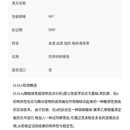
英文名称
96T
包装规格
HRP
标记物
样本
血清.血浆.组织.相关液体等
应用
仅供科研使用
是否进口
否
ELISA检测概述:
ELISA(酶联接免疫吸附反应分析)是以免疫学反应为基础,将抗原、
抗
ti
的特异性反应与酶对底物的高效催化作用相结合起来的一种敏感性很高
的实验技术。
由于抗原、
抗
ti
的反应在一种固相载体
-聚苯乙烯微量滴定
板的孔中进行,每加入一种试剂孵育后,可通过洗涤除去多余的游离反应
物,从而保证试验结果的特异性与稳定性。