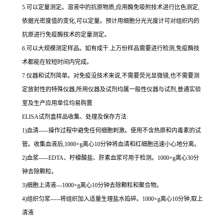
5.可以定量测定。溶液中的抗原物质,应用酶免吸附技术进行比色测定,
依据光密度值的变化,可以定量。预计用细胞分光光度计可对组织内的
抗原进行免疫酶技术的定量测定。
6.可以大规模测定样品。如有成千.上万份样品需要进行检测,免疫酶技
术都能在较短时间内完成。
7.仪器和试剂简单。对免疫没技术来说,不需要荧光显微镜,也不需要测
定放射性的特殊仪器,所用仪器及试剂均属一般性仪器与试剂,普通实验
室及生产应用单位均易购置
ELISA试剂盒样品收集、处理及保存方法:
1)血清-----操作过程中避免任何细胞刺激。使用不含热原和内毒素的试
管。收集血液后,1000×g离心10分钟将血清和红细胞迅速小心地分离。
2)血浆-----EDTA、柠檬酸盐、肝素血浆可用于检测。1000×g离心30分
钟去除颗粒。
3)细胞上清液---1000×g离心10分钟去除颗粒和聚合物。
4)组织匀浆-----将组织加入适量生理盐水捣碎。1000×g离心10分钟,取上
清液