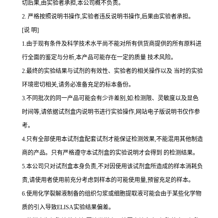
切后果,由实验者承担,本公司概不负责。
2.
严格按照说明书操作,实验者违反说明书操作,后果由实验者承担。
[说 明]
1.由于现有条件及科学技术水平尚不能对所有供货商提供的所有原料进
行全面的鉴定与分析,本产品可能存在一定的质量 技术风险。
2.最终的实验结果与试剂的有效性、实验者的相关操作以及 当时的实验
环境密切相关,请务必准备充足的标本备份。
3.不同批次的同一产品可能会有少许差别,如:检测限、灵敏度以及显色
时间等,请依据试剂盒内说明书进行实验操作,网站电子版说明书仅作参
考。
4.只有全部使用本试剂盒配套试剂才能保证检测效果,不能混用其他制造
商的产品。只有严格遵守本试剂盒的实验说明才会得到 的检测结果。
5.本公司只对试剂盒本身负责,不对因使用该试剂盒所造成的样本消耗负
责,请使用者使用前充分考虑到样本的可能使用量,预留充足的样本。
6.使用化学裂解液制备的组织匀浆或细胞提取液可能会由于某些化学物
质的引入导致ELISA实验结果偏差。