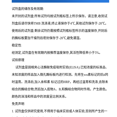
试剂盒的储存及有效期:
未开封的试剂盒:所有试剂均按试剂瓶标签上所示保存。请注意,收到试
剂盒后请尽快将
TMB 洗涤液,终止液保存于4℃,其他试剂保存于-20℃。
使用后的试剂盒:剩余试剂仍需按照试剂瓶标签所示的温度保存,开封后
的酶标板要加干燥剂后密封保存于
-20℃,避免潮湿。
稳定性:
经测定,试剂盒在有效期内按推荐温度保存,其活性降低率小于
5%。
试验原理
试剂盒是固相夹心法酶联免疫吸附实验(
ELISA).已知浓度的标准品、
未知浓度的样品加入微孔酶标板内进行检测。先将生wu素标记的
抗
ti
同
时温育。洗涤后,加入
亲和素
标记过的
HRP。再经过温育和洗涤,去除未
结合的酶结合物,然后加入底物A、B,和酶结合物同时作用。产生颜色。
颜色的深浅和样品中的浓度呈比例关系。
免责声明
1.
试剂盒仅供研究使用,不得用于临床实验或人体实验,否则所产生的一