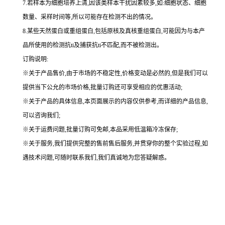
7.若样本为细胞培养上清,因该类样本干扰因素较多,如:细胞状态、细胞
数量、采样时间等,所以可能存在检测不出的情况。
8.某些天然蛋白或重组蛋白,包括原核及真核重组蛋白,可能因为与本产
品所使用的检测抗ti及捕获抗ti不匹配,而不被检测出。
订购说明
:
※关于产品售价,由于市场的不稳定性,价格变动是必然的,但是我们可以
提供当下公允的市场价格,批量订购还可享受相应的优惠活动;
※关于产品的具体信息,本页面展示的内容仅供参考,而详细的产品信息,
可以咨询我们;
※关于运费问题,批量订购可免邮,本品采用低温箱冷冻保存;
※关于服务,我们提供完整的售前售后服务,并贯穿你的整个实验过程,如
遇技术问题,可随时联系我们,我们真诚地为您答疑解惑。