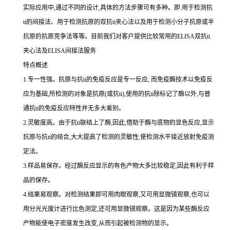
实际应用中,通过不同的设计,具体的方法步骤可有多种。即:用于检测
抗
ti
的间接法、用于检测抗原的双
抗
ti
夹心法以及用于检测小分子抗原或半
抗原的抗原竞争法等等。目前我们对客户提供比较常用的
ELISA双
抗
ti
夹心法及
ELISA间接法服务
特点概述
1.专一性强。抗原与抗ti的免疫反应是专一反应, 而免疫酶技术以免疫反
应为基础,所检测的对象是抗原(或抗ti),使用的抗ti除标记了酶以外,与普
通抗ti的免疫反应特性并无多大差别。
2.灵敏度高。由于抗ti联结上了酶,因此,借助于酶与底物的显色反应,显示
抗原与抗ti的结合,大大提高了检测的灵敏性,使检测水平接近放射免疫测
定法。
3.样品易保存。经过酶反应显示的有色产物大多比较稳定,因此有利于样
品的保存。
4.结果易观察。对检测结果即可用肉眼观察,又可用显微镜观察,也可以
用分光光度计进行比色测定,还可用显微镜观察。这是因为某些酶反应
产物能使电子密度发生改变,从而引起被检测物的显示。