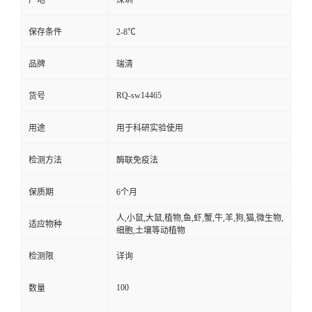
产地
深圳
保存条件
2-8℃
品牌
瑞清
RQ-sw14465
货号
用途
用于科研实验使用
检测方法
酶联免疫法
保质期
6个月
人,小鼠,大鼠,植物,鱼,虾,蟹,牛,羊,狗,猫,微生物,
适应物种
细胞,土壤等动植物
检测限
详询
100
数量