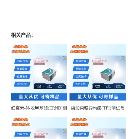
相关产品：
红霉素-N-脱甲基酶(ERND)测
磷酸丙糖异构酶(TPI)测试盒
试盒