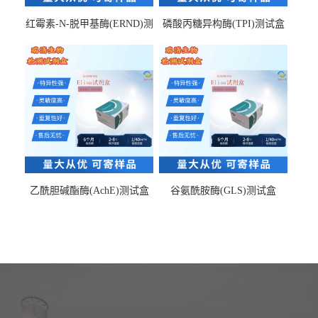
红霉素-N-脱甲基酶(ERND)测
磷酸丙糖异构酶(TPI)测试盒
试盒
乙酰胆碱酯酶(AchE)测试盒
谷氨酰胺酶(GLS)测试盒