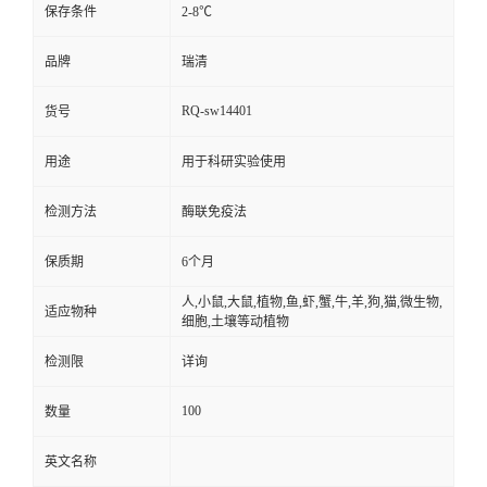
保存条件
2-8℃
品牌
瑞清
RQ-sw14401
货号
用途
用于科研实验使用
检测方法
酶联免疫法
保质期
6个月
人,小鼠,大鼠,植物,鱼,虾,蟹,牛,羊,狗,猫,微生物,
适应物种
细胞,土壤等动植物
检测限
详询
100
数量
英文名称