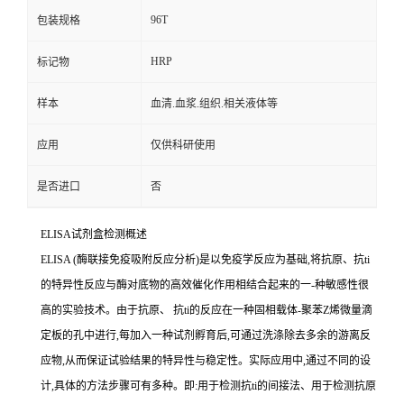
96T
包装规格
HRP
标记物
样本
血清.血浆.组织.相关液体等
应用
仅供科研使用
是否进口
否
ELISA
试剂盒检测概述
ELISA (
酶联接免疫吸附反应分析
)
是以免疫学反应为基础
,
将抗原、
抗
ti
的特异性反应与酶对底物的高效催化作用相结合起来的一
-
种敏感性很
高的实验技术。由于抗原、
抗
ti
的反应在一种固相载体
-
聚苯
Z
烯微量滴
定板的孔中进行,每加入一种试剂孵育后,可通过洗涤除去多余的游离反
应物,从而保证试验结果的特异性与稳定性。实际应用中,通过不同的设
计,具体的方法步骤可有多种。即
:
用于检测
抗
ti
的间接法、用于检测抗原