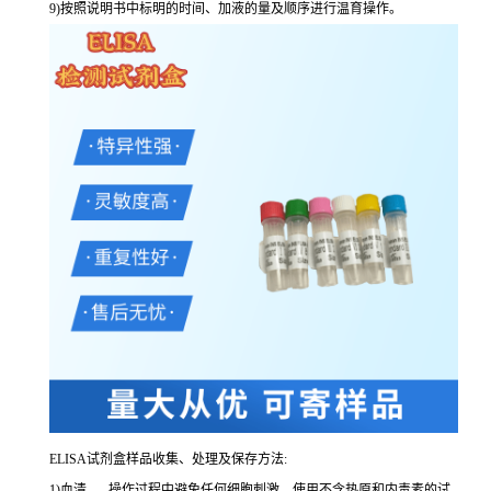
9
)按照说明书中标明的时间、加液的量及顺序进行温育操作。
ELISA
试剂盒样品收集、处理及保存方法:
1
)血清
-----
操作过程中避免任何细胞刺激。使用不含热原和内毒素的试