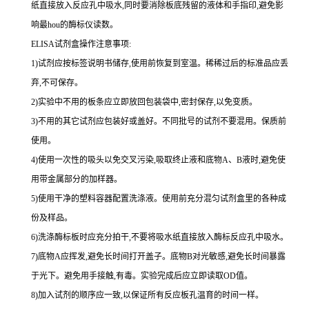
纸直接放入反应孔中吸水,同时要消除板底残留的液体和
手指印,避免影
响最
hou
的酶标仪读数。
ELISA
试剂盒操作注意事项:
1
)试剂应按标签说明书储存,使用前恢复到室温。稀稀过后的标准品应丢
弃,不可保存。
2
)实验中不用的板条应立即放回包装袋中,密封保存,以免变质。
3
)不用的其它试剂应包装好或盖好。不同批号的试剂不要混用。保质前
使用。
4
)使用一次性的吸头以免交叉污染,吸取终止液和底物
A
、
B
液时,避免使
用带金属部分的加样器。
5
)使用干净的塑料容器配置洗涤液。使用前充分混匀试剂盒里的各种成
份及样品。
6
)洗涤酶标板时应充分拍干,不要将吸水纸直接放入酶标反应孔中吸水。
7
)底物
A
应挥发,避免长时间打开盖子。底物
B
对光敏感,避免长时间暴露
于光下。避免用手接触,有毒。实验完成后应立即读取
OD
值。
8
)加入试剂的顺序应一致,以保证所有反应板孔温育的时间一样。