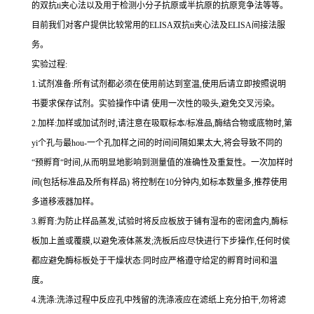
的双
抗
ti
夹心法以及用于检测小分子抗原或半抗原的抗原竞争法等等。
目前我们对客户提供比较常用的
ELISA
双
抗
ti
夹心法及
ELIS
A
间接法服
务。
实验过程
:
1.
试剂准备
:
所有试剂都必须在使用前达到室温
,
使用后请立即按照说明
书要求保存试剂。实验操作中请 使用一次性的吸头
,
避免交叉污染。
2.
加样
:
加样或加试剂时,请注意在吸取标本
/
标准品,酶结合物或底物时,
第
yi
个孔与
最
hou
-
一个孔加样之间的时间间隔如果太大,将会导致不同的
“预孵育“时间
,
从而明显地影响到测量值的准确性及重复性。
一
次加样时
间
(
包括标准品及所有样品
)
将
控制在
10
分钟内
,
如标本数量多
,
推荐使用
多道移液器加样。
3.
孵育
:
为防止样品蒸发
,
试验时将反应板放于铺有湿布的密闭盒内,酶标
板加上盖或覆膜,以避免液体蒸发
;
洗板后应尽快进行下步操作
,
任何时侯
都应避免酶标板处于干燥状态
:
同时应严格遵守给定的孵育时间和温
度。
4.
洗涤
:
洗涤过程中反应孔中残留的洗涤液应在滤纸上充分拍干,勿将滤