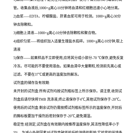
管。收集血液后,
1000×g
离心
10
分钟将血清和红细胞迅速小心地分离。
2
)血浆
-----EDTA
、柠檬酸盐、肝素血浆可用于检测。
1000×g
离心
30
分
钟去除颗粒。
3
)细胞上清液
---1000×g
离心
10
分钟去除颗粒和聚合物。
4
)组织匀浆
-----
将组织加入适量生理盐水捣碎。
1000×g
离心
10
分钟,取上
清液
5
)保存
------
如果样品不立即使用,应将其分成小部分
-70 ℃
保存,避免反复
冷冻。尽可能的不要使用溶血。如果血清中大量颗粒,检测前先离心或
过滤。不要在
37℃
或更高的温度加热解冻。
试剂盒的储存及有效期:
未开封的试剂盒:所有试剂均按试剂瓶标签上所示保存。请注意,收到试
剂盒后请尽快将
TMB
洗涤液,终止液保存于
4℃
,其他试剂保存于
-20℃
。
使用后的试剂盒:剩余试剂仍需按照试剂瓶标签所示的温度保存,开封后
的酶标板要加干燥剂后密封保存于
-20℃
,避免潮湿。
稳定性:经测定,试剂盒在有效期内按推荐温度保存,其活性降低率小于
5%
。为减小外部因素对试剂盒破坏前后检测值的影响,实验室的环境条