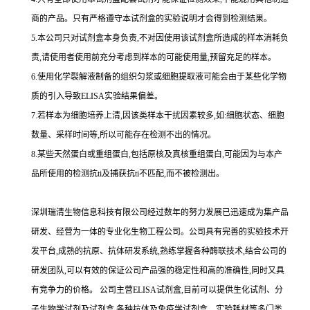
商的产品。只有严格遵守本试剂盒的实验说明才会得到
检测结果。
5.
本公司只对试剂盒本身负责,不对因使用该试剂盒所造成的样本消耗负
责,请使用者使用前充分考虑到样本的可能使用量,预留充足的样本。
6.
使用化学裂解液制备的组织匀浆或细胞提取液可能会由于某些化学物
质的引入导致
ELISA
实验结果偏差。
7.
若样本为细胞培养上清,因该类样本干扰因素较多,如
:
细胞状态、细胞
数量、采样时间等,所以可能存在检测不出的情况。
8.
某些天然蛋白或重组蛋白,包括原核及真核重组蛋白,可能因为与本产
品所使用的检测
抗
ti
及捕获
抗
ti
不匹配,而不被检测出。
深圳瑞清生物信息科技有限公司经过数年的努力发展已迅速成为集产品
研发、经营为一体的专业化生物工程公司。公司具有完善的实验技术开
发平台,成熟的抗原、抗体研发系统,熟练掌握各种酶联技术,结合公司的
研发团队,可以有效的保证公司产品强的稳定性和高的准确性,同时又具
有竞争力的价格。
公司主营
ELISA
试剂盒,目前可以提供生化试剂、分
子生物学试剂及试剂盒,各种抗体及免疫学试剂盒、实验耗材等多门类