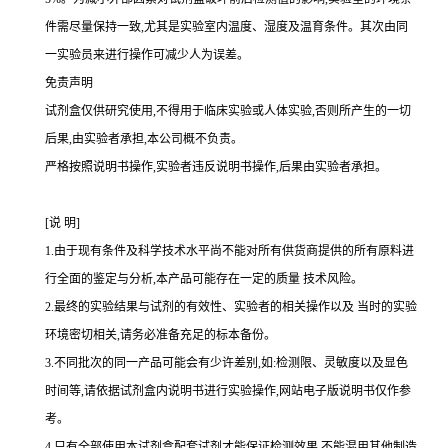
件需尽量保持一致,尤其是实验室内温度、湿度及温育条件。其次由同
一实验员来进行操作可减少人为误差。
免责声明
试剂盒仅供研究使用,不得用于临床实验或人体实验,否则所产生的一切
后果,由实验者承担,本公司概不负责。
严格按照说明书操作,实验者违反说明书操作,后果由实验者承担。
[
说
明
]
1.
由于现有条件及科学技术水平尚不能对所有供货商提供的所有原料进
行全面的鉴定与分析,本产品可能存在一定的质量 技术风险。
2.
最终的实验结果与试剂的有效性、实验者的相关操作以及 当时的实验
环境密切相关,请务必准备充足的标本备份。
3.
不同批次的同一产品可能会有少许差别,如
:
检测限、灵敏度以及显色
时间等,请依据试剂盒内说明书进行实验操作,网站电子版说明书仅作参
考。
4.
只有全部使用本试剂盒配套试剂才能保证检测效果,不能混用其他制造