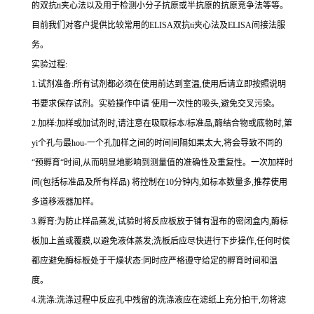
的双
抗
ti
夹心法以及用于检测小分子抗原或半抗原的抗原竞争法等等。
目前我们对客户提供比较常用的
ELISA
双
抗
ti
夹心法及
ELIS
A
间接法服
务。
实验过程
:
1.
试剂准备
:
所有试剂都必须在使用前达到室温
,
使用后请立即按照说明
书要求保存试剂。实验操作中请 使用一次性的吸头
,
避免交叉污染。
2.
加样
:
加样或加试剂时,请注意在吸取标本
/
标准品,酶结合物或底物时,
第
yi
个孔与
最
hou
-
一个孔加样之间的时间间隔如果太大,将会导致不同的
“预孵育“时间
,
从而明显地影响到测量值的准确性及重复性。
一
次加样时
间
(
包括标准品及所有样品
)
将
控制在
10
分钟内
,
如标本数量多
,
推荐使用
多道移液器加样。
3.
孵育
:
为防止样品蒸发
,
试验时将反应板放于铺有湿布的密闭盒内,酶标
板加上盖或覆膜,以避免液体蒸发
;
洗板后应尽快进行下步操作
,
任何时侯
都应避免酶标板处于干燥状态
:
同时应严格遵守给定的孵育时间和温
度。
4.
洗涤
:
洗涤过程中反应孔中残留的洗涤液应在滤纸上充分拍干,勿将滤