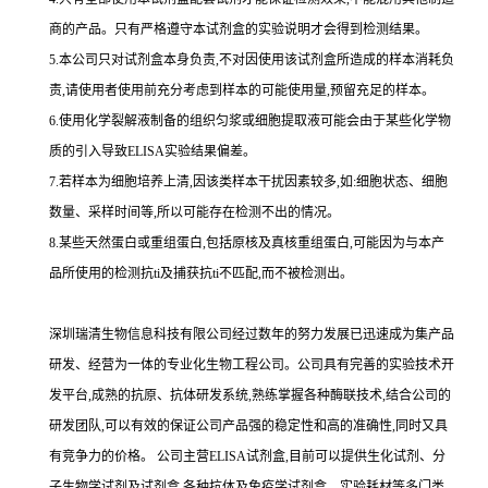
商的产品。只有严格遵守本试剂盒的实验说明才会得到
检测结果。
5.
本公司只对试剂盒本身负责,不对因使用该试剂盒所造成的样本消耗负
责,请使用者使用前充分考虑到样本的可能使用量,预留充足的样本。
6.
使用化学裂解液制备的组织匀浆或细胞提取液可能会由于某些化学物
质的引入导致
ELISA
实验结果偏差。
7.
若样本为细胞培养上清,因该类样本干扰因素较多,如
:
细胞状态、细胞
数量、采样时间等,所以可能存在检测不出的情况。
8.
某些天然蛋白或重组蛋白,包括原核及真核重组蛋白,可能因为与本产
品所使用的检测
抗
ti
及捕获
抗
ti
不匹配,而不被检测出。
深圳瑞清生物信息科技有限公司经过数年的努力发展已迅速成为集产品
研发、经营为一体的专业化生物工程公司。公司具有完善的实验技术开
发平台,成熟的抗原、抗体研发系统,熟练掌握各种酶联技术,结合公司的
研发团队,可以有效的保证公司产品强的稳定性和高的准确性,同时又具
有竞争力的价格。
公司主营
ELISA
试剂盒,目前可以提供生化试剂、分
子生物学试剂及试剂盒,各种抗体及免疫学试剂盒、实验耗材等多门类