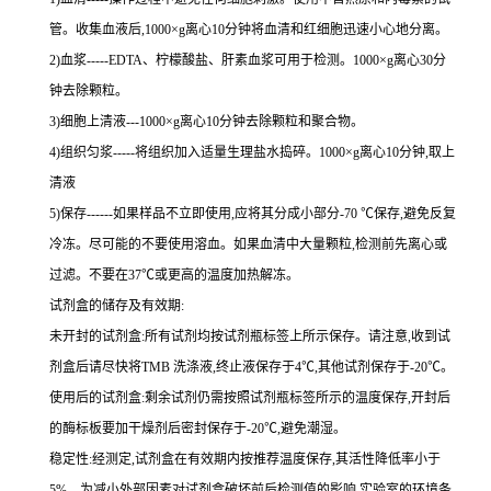
管。收集血液后,
1000×g
离心
10
分钟将血清和红细胞迅速小心地分离。
2
)血浆
-----EDTA
、柠檬酸盐、肝素血浆可用于检测。
1000×g
离心
30
分
钟去除颗粒。
3
)细胞上清液
---1000×g
离心
10
分钟去除颗粒和聚合物。
4
)组织匀浆
-----
将组织加入适量生理盐水捣碎。
1000×g
离心
10
分钟,取上
清液
5
)保存
------
如果样品不立即使用,应将其分成小部分
-70 ℃
保存,避免反复
冷冻。尽可能的不要使用溶血。如果血清中大量颗粒,检测前先离心或
过滤。不要在
37℃
或更高的温度加热解冻。
试剂盒的储存及有效期:
未开封的试剂盒:所有试剂均按试剂瓶标签上所示保存。请注意,收到试
剂盒后请尽快将
TMB
洗涤液,终止液保存于
4℃
,其他试剂保存于
-20℃
。
使用后的试剂盒:剩余试剂仍需按照试剂瓶标签所示的温度保存,开封后
的酶标板要加干燥剂后密封保存于
-20℃
,避免潮湿。
稳定性:经测定,试剂盒在有效期内按推荐温度保存,其活性降低率小于
5%
。为减小外部因素对试剂盒破坏前后检测值的影响,实验室的环境条