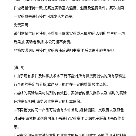
件需尽量保持一致,尤其是实验室内温度、湿度及温育条件。其次由同
一实验员来进行操作可减少人为误差。
免责声明
试剂盒仅供研究使用,不得用于临床实验或人体实验,否则所产生的一切
后果,由实验者承担,本公司概不负责。
严格按照说明书操作,实验者违反说明书操作,后果由实验者承担。
[
说
明
]
1.
由于现有条件及科学技术水平尚不能对所有供货商提供的所有原料进
行全面的鉴定与分析,本产品可能存在一定的质量 技术风险。
2.
最终的实验结果与试剂的有效性、实验者的相关操作以及 当时的实验
环境密切相关,请务必准备充足的标本备份。
3.
不同批次的同一产品可能会有少许差别,如
:
检测限、灵敏度以及显色
时间等,请依据试剂盒内说明书进行实验操作,网站电子版说明书仅作参
考。
4.
只有全部使用本试剂盒配套试剂才能保证检测效果,不能混用其他制造