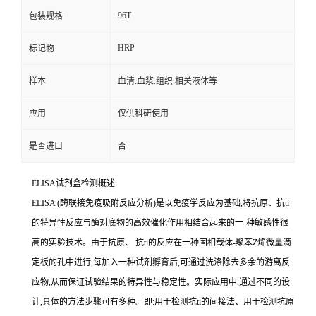
96T
包装规格
HRP
标记物
样本
血清.血浆.组织.相关液体等
应用
仅供科研使用
是否进口
否
ELISA
试剂盒检测概述
ELISA (
酶联接免疫吸附反应分析
)
是以免疫学反应为基础
,
将抗原、
抗
ti
的特异性反应与酶对底物的高效催化作用相结合起来的一
-
种敏感性很
高的实验技术。由于抗原、
抗
ti
的反应在一种固相载体
-
聚苯
Z
烯微量滴
定板的孔中进行,每加入一种试剂孵育后,可通过洗涤除去多余的游离反
应物,从而保证试验结果的特异性与稳定性。实际应用中,通过不同的设
计,具体的方法步骤可有多种。即
:
用于检测
抗
ti
的间接法、用于检测抗原