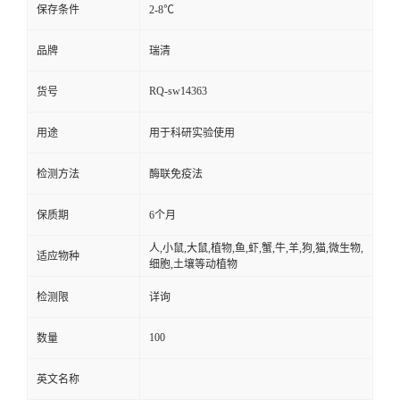
保存条件
2-8℃
品牌
瑞清
RQ-sw14363
货号
用途
用于科研实验使用
检测方法
酶联免疫法
保质期
6个月
人,小鼠,大鼠,植物,鱼,虾,蟹,牛,羊,狗,猫,微生物,
适应物种
细胞,土壤等动植物
检测限
详询
100
数量
英文名称