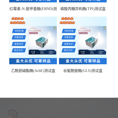
红霉素-N-脱甲基酶(ERND)测
磷酸丙糖异构酶(TPI)测试盒
试盒
乙酰胆碱酯酶(AchE)测试盒
谷氨酰胺酶(GLS)测试盒