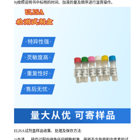
9
)按照说明书中标明的时间、加液的量及顺序进行温育操作。
ELISA
试剂盒样品收集、处理及保存方法:
1
)血清
-----
操作过程中避免任何细胞刺激。使用不含热原和内毒素的试