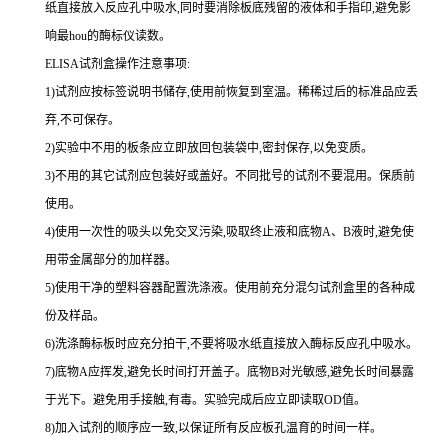
纸直接放入反应孔中吸水,同时要消除板底残留的液体和
手指印,避免影
响最
hou
的酶标仪读数。
ELISA
试剂盒操作注意事项:
1
)试剂应按标签说明书储存,使用前恢复到室温。稀稀过后的标准品应丢
弃,不可保存。
2
)实验中不用的板条应立即放回包装袋中,密封保存,以免变质。
3
)不用的其它试剂应包装好或盖好。不同批号的试剂不要混用。保质前
使用。
4
)使用一次性的吸头以免交叉污染,吸取终止液和底物
A
、
B
液时,避免使
用带金属部分的加样器。
5
)使用干净的塑料容器配置洗涤液。使用前充分混匀试剂盒里的各种成
份及样品。
6
)洗涤酶标板时应充分拍干,不要将吸水纸直接放入酶标反应孔中吸水。
7
)底物
A
应挥发,避免长时间打开盖子。底物
B
对光敏感,避免长时间暴露
于光下。避免用手接触,有毒。实验完成后应立即读取
OD
值。
8
)加入试剂的顺序应一致,以保证所有反应板孔温育的时间一样。