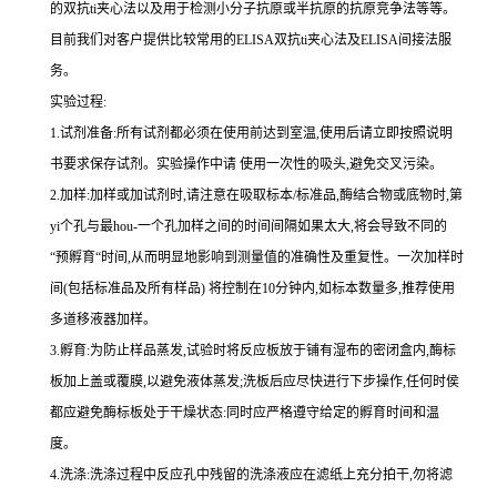
的双
抗
ti
夹心法以及用于检测小分子抗原或半抗原的抗原竞争法等等。
目前我们对客户提供比较常用的
ELISA
双
抗
ti
夹心法及
ELIS
A
间接法服
务。
实验过程
:
1.
试剂准备
:
所有试剂都必须在使用前达到室温
,
使用后请立即按照说明
书要求保存试剂。实验操作中请 使用一次性的吸头
,
避免交叉污染。
2.
加样
:
加样或加试剂时,请注意在吸取标本
/
标准品,酶结合物或底物时,
第
yi
个孔与
最
hou
-
一个孔加样之间的时间间隔如果太大,将会导致不同的
“预孵育“时间
,
从而明显地影响到测量值的准确性及重复性。
一
次加样时
间
(
包括标准品及所有样品
)
将
控制在
10
分钟内
,
如标本数量多
,
推荐使用
多道移液器加样。
3.
孵育
:
为防止样品蒸发
,
试验时将反应板放于铺有湿布的密闭盒内,酶标
板加上盖或覆膜,以避免液体蒸发
;
洗板后应尽快进行下步操作
,
任何时侯
都应避免酶标板处于干燥状态
:
同时应严格遵守给定的孵育时间和温
度。
4.
洗涤
:
洗涤过程中反应孔中残留的洗涤液应在滤纸上充分拍干,勿将滤