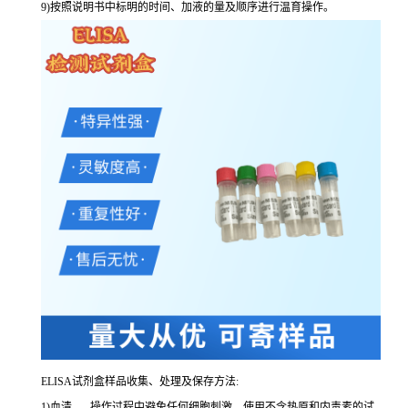
9
)按照说明书中标明的时间、加液的量及顺序进行温育操作。
ELISA
试剂盒样品收集、处理及保存方法:
1
)血清
-----
操作过程中避免任何细胞刺激。使用不含热原和内毒素的试