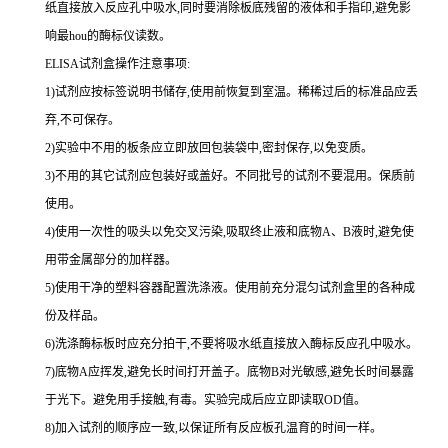
纸直接放入反应孔中吸水,同时要消除板底残留的液体和
手指印,避免影
响最
hou
的酶标仪读数。
ELISA
试剂盒操作注意事项:
1
)试剂应按标签说明书储存,使用前恢复到室温。稀稀过后的标准品应丢
弃,不可保存。
2
)实验中不用的板条应立即放回包装袋中,密封保存,以免变质。
3
)不用的其它试剂应包装好或盖好。不同批号的试剂不要混用。保质前
使用。
4
)使用一次性的吸头以免交叉污染,吸取终止液和底物
A
、
B
液时,避免使
用带金属部分的加样器。
5
)使用干净的塑料容器配置洗涤液。使用前充分混匀试剂盒里的各种成
份及样品。
6
)洗涤酶标板时应充分拍干,不要将吸水纸直接放入酶标反应孔中吸水。
7
)底物
A
应挥发,避免长时间打开盖子。底物
B
对光敏感,避免长时间暴露
于光下。避免用手接触,有毒。实验完成后应立即读取
OD
值。
8
)加入试剂的顺序应一致,以保证所有反应板孔温育的时间一样。