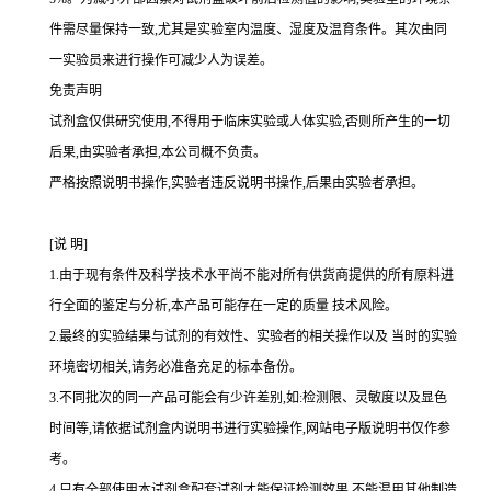
件需尽量保持一致,尤其是实验室内温度、湿度及温育条件。其次由同
一实验员来进行操作可减少人为误差。
免责声明
试剂盒仅供研究使用,不得用于临床实验或人体实验,否则所产生的一切
后果,由实验者承担,本公司概不负责。
严格按照说明书操作,实验者违反说明书操作,后果由实验者承担。
[
说
明
]
1.
由于现有条件及科学技术水平尚不能对所有供货商提供的所有原料进
行全面的鉴定与分析,本产品可能存在一定的质量 技术风险。
2.
最终的实验结果与试剂的有效性、实验者的相关操作以及 当时的实验
环境密切相关,请务必准备充足的标本备份。
3.
不同批次的同一产品可能会有少许差别,如
:
检测限、灵敏度以及显色
时间等,请依据试剂盒内说明书进行实验操作,网站电子版说明书仅作参
考。
4.
只有全部使用本试剂盒配套试剂才能保证检测效果,不能混用其他制造