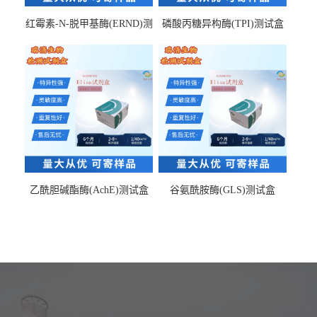
红霉素-N-脱甲基酶(ERND)测
磷酸丙糖异构酶(TPI)测试盒
试盒
乙酰胆碱酯酶(AchE)测试盒
谷氨酰胺酶(GLS)测试盒