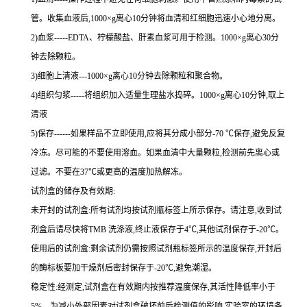
管。收集血液后,
1000×g
离心
10
分钟将血清和红细胞迅速小心地分离。
2
)血浆
-----EDTA
、柠檬酸盐、肝素血浆可用于检测。
1000×g
离心
30
分
钟去除颗粒。
3
)细胞上清液
---1000×g
离心
10
分钟去除颗粒和聚合物。
4
)组织匀浆
-----
将组织加入适量生理盐水捣碎。
1000×g
离心
10
分钟,取上
清液
5
)保存
------
如果样品不立即使用,应将其分成小部分
-70 ℃
保存,避免反复
冷冻。尽可能的不要使用溶血。如果血清中大量颗粒,检测前先离心或
过滤。不要在
37℃
或更高的温度加热解冻。
试剂盒的储存及有效期:
未开封的试剂盒:所有试剂均按试剂瓶标签上所示保存。请注意,收到试
剂盒后请尽快将
TMB
洗涤液,终止液保存于
4℃
,其他试剂保存于
-20℃
。
使用后的试剂盒:剩余试剂仍需按照试剂瓶标签所示的温度保存,开封后
的酶标板要加干燥剂后密封保存于
-20℃
,避免潮湿。
稳定性:经测定,试剂盒在有效期内按推荐温度保存,其活性降低率小于
5%
。为减小外部因素对试剂盒破坏前后检测值的影响,实验室的环境条