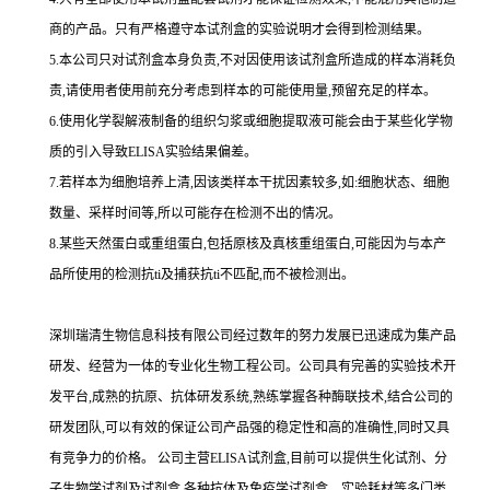
商的产品。只有严格遵守本试剂盒的实验说明才会得到
检测结果。
5.
本公司只对试剂盒本身负责,不对因使用该试剂盒所造成的样本消耗负
责,请使用者使用前充分考虑到样本的可能使用量,预留充足的样本。
6.
使用化学裂解液制备的组织匀浆或细胞提取液可能会由于某些化学物
质的引入导致
ELISA
实验结果偏差。
7.
若样本为细胞培养上清,因该类样本干扰因素较多,如
:
细胞状态、细胞
数量、采样时间等,所以可能存在检测不出的情况。
8.
某些天然蛋白或重组蛋白,包括原核及真核重组蛋白,可能因为与本产
品所使用的检测
抗
ti
及捕获
抗
ti
不匹配,而不被检测出。
深圳瑞清生物信息科技有限公司经过数年的努力发展已迅速成为集产品
研发、经营为一体的专业化生物工程公司。公司具有完善的实验技术开
发平台,成熟的抗原、抗体研发系统,熟练掌握各种酶联技术,结合公司的
研发团队,可以有效的保证公司产品强的稳定性和高的准确性,同时又具
有竞争力的价格。
公司主营
ELISA
试剂盒,目前可以提供生化试剂、分
子生物学试剂及试剂盒,各种抗体及免疫学试剂盒、实验耗材等多门类