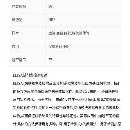
96T
包装规格
HRP
标记物
样本
血清.血浆.组织.相关液体等
应用
仅供科研使用
是否进口
否
ELISA
试剂盒检测概述
ELISA (
酶联接免疫吸附反应分析
)
是以免疫学反应为基础
,
将抗原、
抗
ti
的特异性反应与酶对底物的高效催化作用相结合起来的一
-
种敏感性很
高的实验技术。由于抗原、
抗
ti
的反应在一种固相载体
-
聚苯
Z
烯微量滴
定板的孔中进行,每加入一种试剂孵育后,可通过洗涤除去多余的游离反
应物,从而保证试验结果的特异性与稳定性。实际应用中,通过不同的设
计,具体的方法步骤可有多种。即
:
用于检测
抗
ti
的间接法、用于检测抗原