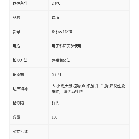
保存条件
2-8℃
品牌
瑞清
RQ-sw14370
货号
用途
用于科研实验使用
检测方法
酶联免疫法
保质期
6个月
人,小鼠,大鼠,植物,鱼,虾,蟹,牛,羊,狗,猫,微生物,
适应物种
细胞,土壤等动植物
检测限
详询
100
数量
英文名称