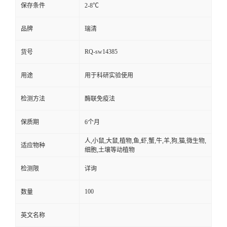
保存条件
2-8℃
品牌
瑞清
RQ-sw14385
货号
用途
用于科研实验使用
检测方法
酶联免疫法
保质期
6个月
人,小鼠,大鼠,植物,鱼,虾,蟹,牛,羊,狗,猫,微生物,
适应物种
细胞,土壤等动植物
检测限
详询
100
数量
英文名称