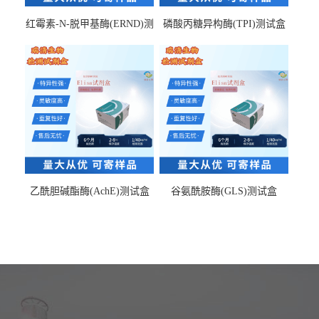
红霉素-N-脱甲基酶(ERND)测
磷酸丙糖异构酶(TPI)测试盒
试盒
乙酰胆碱酯酶(AchE)测试盒
谷氨酰胺酶(GLS)测试盒