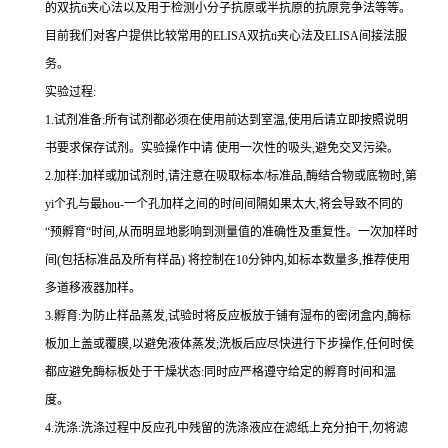
的双
抗
ti
夹心法以及用于检测小分子抗原或半抗原的抗原竞争法等等。
目前我们对客户提供比较常用的
ELISA
双
抗
ti
夹心法及
ELIS
A
间接法服
务。
实验过程
:
1.
试剂准备
:
所有试剂都必须在使用前达到室温
,
使用后请立即按照说明
书要求保存试剂。实验操作中请 使用一次性的吸头
,
避免交叉污染。
2.
加样
:
加样或加试剂时,请注意在吸取标本
/
标准品,酶结合物或底物时,
第
yi
个孔与
最
hou
-
一个孔加样之间的时间间隔如果太大,将会导致不同的
“预孵育“时间
,
从而明显地影响到测量值的准确性及重复性。
一
次加样时
间
(
包括标准品及所有样品
)
将
控制在
10
分钟内
,
如标本数量多
,
推荐使用
多道移液器加样。
3.
孵育
:
为防止样品蒸发
,
试验时将反应板放于铺有湿布的密闭盒内,酶标
板加上盖或覆膜,以避免液体蒸发
;
洗板后应尽快进行下步操作
,
任何时侯
都应避免酶标板处于干燥状态
:
同时应严格遵守给定的孵育时间和温
度。
4.
洗涤
:
洗涤过程中反应孔中残留的洗涤液应在滤纸上充分拍干,勿将滤