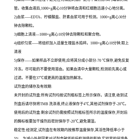
管。收集血液后,
1000×g
离心
10
分钟将血清和红细胞迅速小心地分离。
2
)血浆
-----EDTA
、柠檬酸盐、肝素血浆可用于检测。
1000×g
离心
30
分
钟去除颗粒。
3
)细胞上清液
---1000×g
离心
10
分钟去除颗粒和聚合物。
4
)组织匀浆
-----
将组织加入适量生理盐水捣碎。
1000×g
离心
10
分钟,取上
清液
5
)保存
------
如果样品不立即使用,应将其分成小部分
-70 ℃
保存,避免反复
冷冻。尽可能的不要使用溶血。如果血清中大量颗粒,检测前先离心或
过滤。不要在
37℃
或更高的温度加热解冻。
试剂盒的储存及有效期:
未开封的试剂盒:所有试剂均按试剂瓶标签上所示保存。请注意,收到试
剂盒后请尽快将
TMB
洗涤液,终止液保存于
4℃
,其他试剂保存于
-20℃
。
使用后的试剂盒:剩余试剂仍需按照试剂瓶标签所示的温度保存,开封后
的酶标板要加干燥剂后密封保存于
-20℃
,避免潮湿。
稳定性:经测定,试剂盒在有效期内按推荐温度保存,其活性降低率小于
5%
。为减小外部因素对试剂盒破坏前后检测值的影响,实验室的环境条