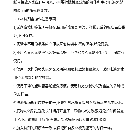
纸直接放入反应孔中吸水,同时要消除板底残留的液体和
手指印,避免影
响最
hou
的酶标仪读数。
ELISA
试剂盒操作注意事项:
1
)试剂应按标签说明书储存,使用前恢复到室温。稀稀过后的标准品应丢
弃,不可保存。
2
)实验中不用的板条应立即放回包装袋中,密封保存,以免变质。
3
)不用的其它试剂应包装好或盖好。不同批号的试剂不要混用。保质前
使用。
4
)使用一次性的吸头以免交叉污染,吸取终止液和底物
A
、
B
液时,避免使
用带金属部分的加样器。
5
)使用干净的塑料容器配置洗涤液。使用前充分混匀试剂盒里的各种成
份及样品。
6
)洗涤酶标板时应充分拍干,不要将吸水纸直接放入酶标反应孔中吸水。
7
)底物
A
应挥发,避免长时间打开盖子。底物
B
对光敏感,避免长时间暴露
于光下。避免用手接触,有毒。实验完成后应立即读取
OD
值。
8
)加入试剂的顺序应一致,以保证所有反应板孔温育的时间一样。