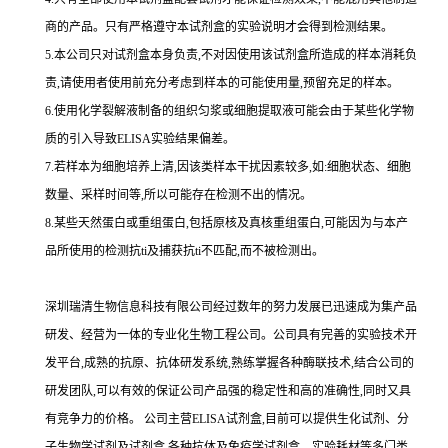
商的产品。只有严格遵守本试剂盒的实验说明才会得到
检测结果。
5.
本公司只对试剂盒本身负责,不对因使用该试剂盒所造成的样本消耗负
责,请使用者使用前充分考虑到样本的可能使用量,预留充足的样本。
6.
使用化学裂解液制备的组织匀浆或细胞提取液可能会由于某些化学物
质的引入导致
ELISA
实验结果偏差。
7.
若样本为细胞培养上清,因该类样本干扰因素较多,如
:
细胞状态、细胞
数量、采样时间等,所以可能存在检测不出的情况。
8.
某些天然蛋白或重组蛋白,包括原核及真核重组蛋白,可能因为与本产
品所使用的检测
抗
ti
及捕获
抗
ti
不匹配,而不被检测出。
深圳瑞清生物信息科技有限公司经过数年的努力发展已迅速成为集产品
研发、经营为一体的专业化生物工程公司。公司具有完善的实验技术开
发平台,成熟的抗原、抗体研发系统,熟练掌握各种酶联技术,结合公司的
研发团队,可以有效的保证公司产品强的稳定性和高的准确性,同时又具
有竞争力的价格。
公司主营
ELISA
试剂盒,目前可以提供生化试剂、分
子生物学试剂及试剂盒,各种抗体及免疫学试剂盒、实验耗材等多门类