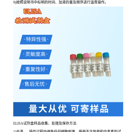
9
)按照说明书中标明的时间、加液的量及顺序进行温育操作。
ELISA
试剂盒样品收集、处理及保存方法:
1
)血清
-----
操作过程中避免任何细胞刺激。使用不含热原和内毒素的试