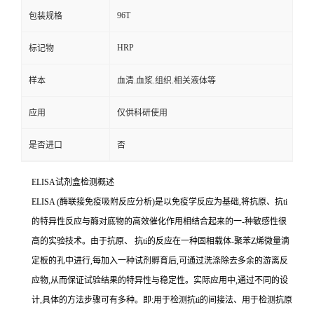
96T
包装规格
HRP
标记物
样本
血清.血浆.组织.相关液体等
应用
仅供科研使用
是否进口
否
ELISA
试剂盒检测概述
ELISA (
酶联接免疫吸附反应分析
)
是以免疫学反应为基础
,
将抗原、
抗
ti
的特异性反应与酶对底物的高效催化作用相结合起来的一
-
种敏感性很
高的实验技术。由于抗原、
抗
ti
的反应在一种固相载体
-
聚苯
Z
烯微量滴
定板的孔中进行,每加入一种试剂孵育后,可通过洗涤除去多余的游离反
应物,从而保证试验结果的特异性与稳定性。实际应用中,通过不同的设
计,具体的方法步骤可有多种。即
:
用于检测
抗
ti
的间接法、用于检测抗原