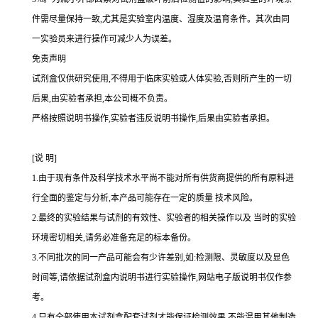
件需尽量保持一致,尤其是实验室内温度、湿度及温育条件。其次由同
一实验员来进行操作可减少人为误差。
免责声明
试剂盒仅供研究使用,不得用于临床实验或人体实验,否则所产生的一切
后果,由实验者承担,本公司概不负责。
严格按照说明书操作,实验者违反说明书操作,后果由实验者承担。
[
说
明
]
1.
由于现有条件及科学技术水平尚不能对所有供货商提供的所有原料进
行全面的鉴定与分析,本产品可能存在一定的质量 技术风险。
2.
最终的实验结果与试剂的有效性、实验者的相关操作以及 当时的实验
环境密切相关,请务必准备充足的标本备份。
3.
不同批次的同一产品可能会有少许差别,如
:
检测限、灵敏度以及显色
时间等,请依据试剂盒内说明书进行实验操作,网站电子版说明书仅作参
考。
4.
只有全部使用本试剂盒配套试剂才能保证检测效果,不能混用其他制造