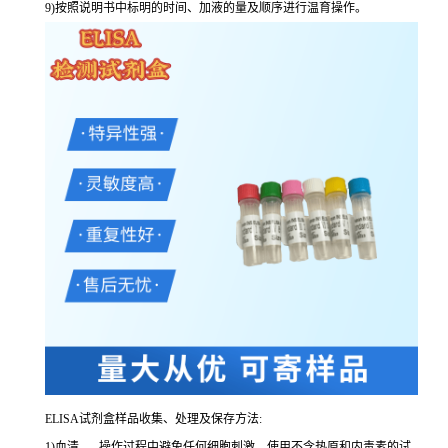
9
)按照说明书中标明的时间、加液的量及顺序进行温育操作。
ELISA
试剂盒样品收集、处理及保存方法:
1
)血清
-----
操作过程中避免任何细胞刺激。使用不含热原和内毒素的试