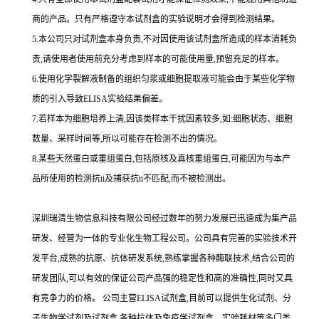
商的产品。只有严格遵守本试剂盒的实验说明才会得到
检测结果。
5.
本公司只对试剂盒本身负责,不对因使用该试剂盒所造成的样本消耗负
责,请使用者使用前充分考虑到样本的可能使用量,预留充足的样本。
6.
使用化学裂解液制备的组织匀浆或细胞提取液可能会由于某些化学物
质的引入导致
ELISA
实验结果偏差。
7.
若样本为细胞培养上清,因该类样本干扰因素较多,如
:
细胞状态、细胞
数量、采样时间等,所以可能存在检测不出的情况。
8.
某些天然蛋白或重组蛋白,包括原核及真核重组蛋白,可能因为与本产
品所使用的检测
抗
ti
及捕获
抗
ti
不匹配,而不被检测出。
深圳瑞清生物信息科技有限公司经过数年的努力发展已迅速成为集产品
研发、经营为一体的专业化生物工程公司。公司具有完善的实验技术开
发平台,成熟的抗原、抗体研发系统,熟练掌握各种酶联技术,结合公司的
研发团队,可以有效的保证公司产品强的稳定性和高的准确性,同时又具
有竞争力的价格。
公司主营
ELISA
试剂盒,目前可以提供生化试剂、分
子生物学试剂及试剂盒,各种抗体及免疫学试剂盒、实验耗材等多门类