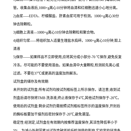
管。收集血液后,
1000×g
离心
10
分钟将血清和红细胞迅速小心地分离。
2
)血浆
-----EDTA
、柠檬酸盐、肝素血浆可用于检测。
1000×g
离心
30
分
钟去除颗粒。
3
)细胞上清液
---1000×g
离心
10
分钟去除颗粒和聚合物。
4
)组织匀浆
-----
将组织加入适量生理盐水捣碎。
1000×g
离心
10
分钟,取上
清液
5
)保存
------
如果样品不立即使用,应将其分成小部分
-70 ℃
保存,避免反复
冷冻。尽可能的不要使用溶血。如果血清中大量颗粒,检测前先离心或
过滤。不要在
37℃
或更高的温度加热解冻。
试剂盒的储存及有效期:
未开封的试剂盒:所有试剂均按试剂瓶标签上所示保存。请注意,收到试
剂盒后请尽快将
TMB
洗涤液,终止液保存于
4℃
,其他试剂保存于
-20℃
。
使用后的试剂盒:剩余试剂仍需按照试剂瓶标签所示的温度保存,开封后
的酶标板要加干燥剂后密封保存于
-20℃
,避免潮湿。
稳定性:经测定,试剂盒在有效期内按推荐温度保存,其活性降低率小于
5%
。为减小外部因素对试剂盒破坏前后检测值的影响,实验室的环境条