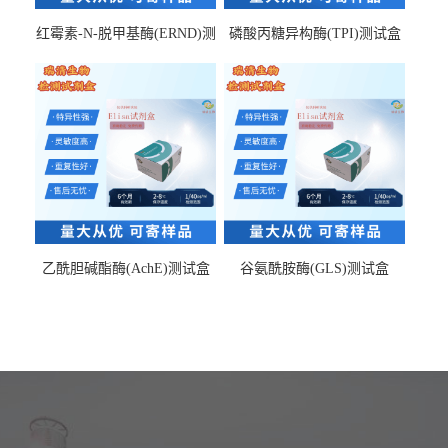
红霉素-N-脱甲基酶(ERND)测
磷酸丙糖异构酶(TPI)测试盒
试盒
乙酰胆碱酯酶(AchE)测试盒
谷氨酰胺酶(GLS)测试盒