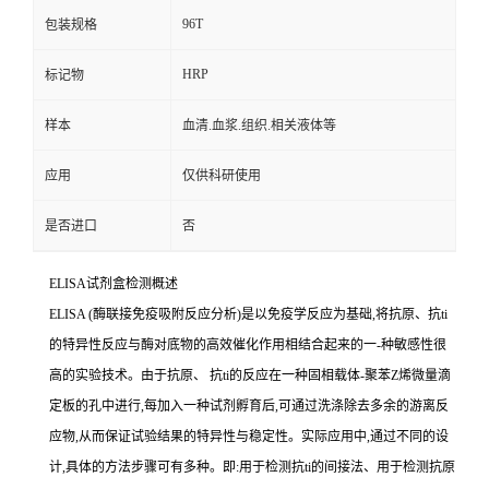
96T
包装规格
HRP
标记物
样本
血清.血浆.组织.相关液体等
应用
仅供科研使用
是否进口
否
ELISA
试剂盒检测概述
ELISA (
酶联接免疫吸附反应分析
)
是以免疫学反应为基础
,
将抗原、
抗
ti
的特异性反应与酶对底物的高效催化作用相结合起来的一
-
种敏感性很
高的实验技术。由于抗原、
抗
ti
的反应在一种固相载体
-
聚苯
Z
烯微量滴
定板的孔中进行,每加入一种试剂孵育后,可通过洗涤除去多余的游离反
应物,从而保证试验结果的特异性与稳定性。实际应用中,通过不同的设
计,具体的方法步骤可有多种。即
:
用于检测
抗
ti
的间接法、用于检测抗原