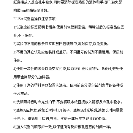
纸直接放入反应孔中吸水,同时要消除板底残留的液体和
手指印,避免影
响最
hou
的酶标仪读数。
ELISA
试剂盒操作注意事项:
1
)试剂应按标签说明书储存,使用前恢复到室温。稀稀过后的标准品应丢
弃,不可保存。
2
)实验中不用的板条应立即放回包装袋中,密封保存,以免变质。
3
)不用的其它试剂应包装好或盖好。不同批号的试剂不要混用。保质前
使用。
4
)使用一次性的吸头以免交叉污染,吸取终止液和底物
A
、
B
液时,避免使
用带金属部分的加样器。
5
)使用干净的塑料容器配置洗涤液。使用前充分混匀试剂盒里的各种成
份及样品。
6
)洗涤酶标板时应充分拍干,不要将吸水纸直接放入酶标反应孔中吸水。
7
)底物
A
应挥发,避免长时间打开盖子。底物
B
对光敏感,避免长时间暴露
于光下。避免用手接触,有毒。实验完成后应立即读取
OD
值。
8
)加入试剂的顺序应一致,以保证所有反应板孔温育的时间一样。