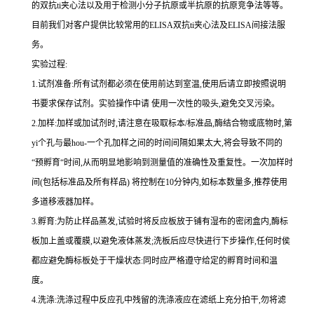
的双
抗
ti
夹心法以及用于检测小分子抗原或半抗原的抗原竞争法等等。
目前我们对客户提供比较常用的
ELISA
双
抗
ti
夹心法及
ELIS
A
间接法服
务。
实验过程
:
1.
试剂准备
:
所有试剂都必须在使用前达到室温
,
使用后请立即按照说明
书要求保存试剂。实验操作中请 使用一次性的吸头
,
避免交叉污染。
2.
加样
:
加样或加试剂时,请注意在吸取标本
/
标准品,酶结合物或底物时,
第
yi
个孔与
最
hou
-
一个孔加样之间的时间间隔如果太大,将会导致不同的
“预孵育“时间
,
从而明显地影响到测量值的准确性及重复性。
一
次加样时
间
(
包括标准品及所有样品
)
将
控制在
10
分钟内
,
如标本数量多
,
推荐使用
多道移液器加样。
3.
孵育
:
为防止样品蒸发
,
试验时将反应板放于铺有湿布的密闭盒内,酶标
板加上盖或覆膜,以避免液体蒸发
;
洗板后应尽快进行下步操作
,
任何时侯
都应避免酶标板处于干燥状态
:
同时应严格遵守给定的孵育时间和温
度。
4.
洗涤
:
洗涤过程中反应孔中残留的洗涤液应在滤纸上充分拍干,勿将滤