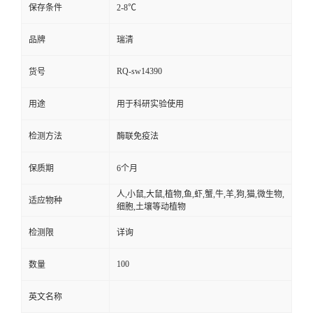
保存条件
2-8℃
品牌
瑞清
RQ-sw14390
货号
用途
用于科研实验使用
检测方法
酶联免疫法
保质期
6个月
人,小鼠,大鼠,植物,鱼,虾,蟹,牛,羊,狗,猫,微生物,
适应物种
细胞,土壤等动植物
检测限
详询
100
数量
英文名称