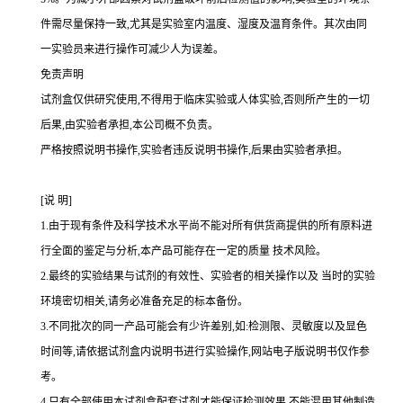
件需尽量保持一致,尤其是实验室内温度、湿度及温育条件。其次由同
一实验员来进行操作可减少人为误差。
免责声明
试剂盒仅供研究使用,不得用于临床实验或人体实验,否则所产生的一切
后果,由实验者承担,本公司概不负责。
严格按照说明书操作,实验者违反说明书操作,后果由实验者承担。
[
说
明
]
1.
由于现有条件及科学技术水平尚不能对所有供货商提供的所有原料进
行全面的鉴定与分析,本产品可能存在一定的质量 技术风险。
2.
最终的实验结果与试剂的有效性、实验者的相关操作以及 当时的实验
环境密切相关,请务必准备充足的标本备份。
3.
不同批次的同一产品可能会有少许差别,如
:
检测限、灵敏度以及显色
时间等,请依据试剂盒内说明书进行实验操作,网站电子版说明书仅作参
考。
4.
只有全部使用本试剂盒配套试剂才能保证检测效果,不能混用其他制造