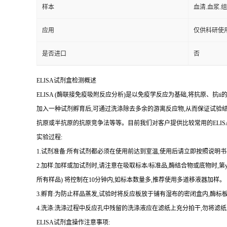
样本
血清.血浆.
应用
仅供科研使
是否进口
否
ELISA
试剂盒检测概述
ELISA (
酶联接免疫吸附反应分析
)
是以免疫学反应为基础
,
将抗原、
抗
ti
加入一种试剂孵育后,可通过洗涤除去多余的游离反应物,从而保证试验
抗原或半抗原的抗原竞争法等等。目前我们对客户提供比较常用的
ELIS
实验过程
:
1.
试剂准备
:
所有试剂都必须在使用前达到室温
,
使用后请立即按照说明书
2.
加样
:
加样或加试剂时,请注意在吸取标本
/
标准品,酶结合物或底物时,
第
所有样品
)
将
控制在
10
分钟内
,
如标本数量多
,
推荐使用多道移液器加样。
3.
孵育
:
为防止样品蒸发
,
试验时将反应板放于铺有湿布的密闭盒内,酶标板
4.
洗涤
:
洗涤过程中反应孔中残留的洗涤液应在滤纸上充分拍干,勿将滤纸
ELISA
试剂盒操作注意事项: