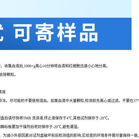
。收集血液后,
1000×g
离心
10
分钟将血清和红细胞迅速小心地分离。
去除颗粒。
清液
复冷冻。尽可能的不要使用溶血。如果血清中大量颗粒,检测前先离心或过滤。不要在
37
剂盒后请尽快将
TMB
洗涤液,终止液保存于
4℃
,其他试剂保存于
-20℃
。
的酶标板要加干燥剂后密封保存于
-20℃
,避免潮湿。
。为减小外部因素对试剂盒破坏前后检测值的影响,实验室的环境条件需尽量保持一致