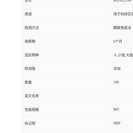
RQ-H22199
货号
用途
用于科研实
检测方法
酶联免疫法
保质期
6个月
适应物种
人,小鼠,大鼠
检测限
详询
100
数量
英文名称
96T
包装规格
HRP
标记物