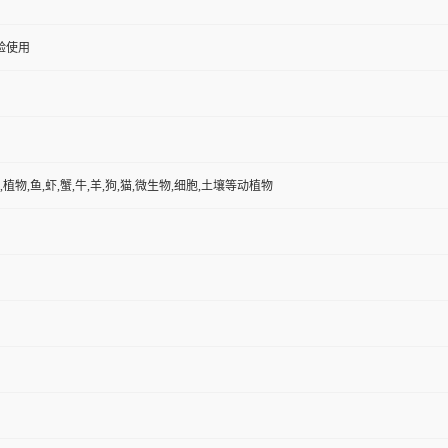
验使用
,植物,鱼,虾,蟹,牛,羊,狗,猫,微生物,细胞,土壤等动植物