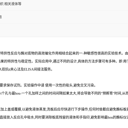
组织.相关液体等
用
的特异性反应与酶对底物的高效催化作用相结合起来的一
-
种敏感性很高的实验技术。
结果的特异性与稳定性。实际应用中,通过不同的设计,具体的方法步骤可有多种。即
:
用
A
双
抗
ti
夹心法及
ELIS
A
间接法服务。
要求保存试剂。实验操作中请 使用一次性的吸头
,
避免交叉污染。
yi
个孔与
最
hou
-
一个孔加样之间的时间间隔如果太大,将会导致不同的“预孵育“时间
,
从
加上盖或覆膜,以避免液体蒸发
;
洗板后应尽快进行下步操作
,
任何时侯都应避免酶标板
直接放入反应孔中吸水,同时要消除板底残留的液体和
手指印,避免影响最
hou
的酶标仪