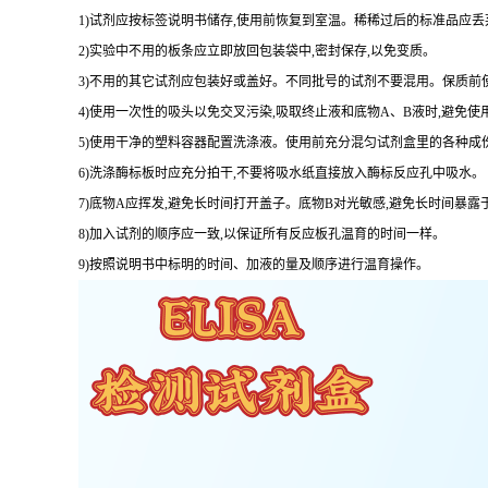
1
)试剂应按标签说明书储存,使用前恢复到室温。稀稀过后的标准品应丢
2
)实验中不用的板条应立即放回包装袋中,密封保存,以免变质。
3
)不用的其它试剂应包装好或盖好。不同批号的试剂不要混用。保质前
4
)使用一次性的吸头以免交叉污染,吸取终止液和底物
A
、
B
液时,避免使
5
)使用干净的塑料容器配置洗涤液。使用前充分混匀试剂盒里的各种成
6
)洗涤酶标板时应充分拍干,不要将吸水纸直接放入酶标反应孔中吸水。
7
)底物
A
应挥发,避免长时间打开盖子。底物
B
对光敏感,避免长时间暴露
8
)加入试剂的顺序应一致,以保证所有反应板孔温育的时间一样。
9
)按照说明书中标明的时间、加液的量及顺序进行温育操作。