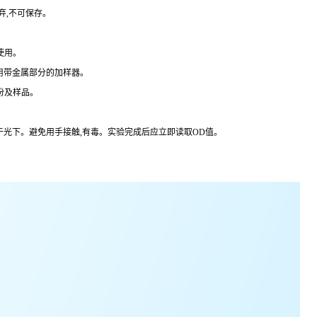
弃,不可保存。
使用。
用带金属部分的加样器。
份及样品。
于光下。避免用手接触,有毒。实验完成后应立即读取
OD
值。