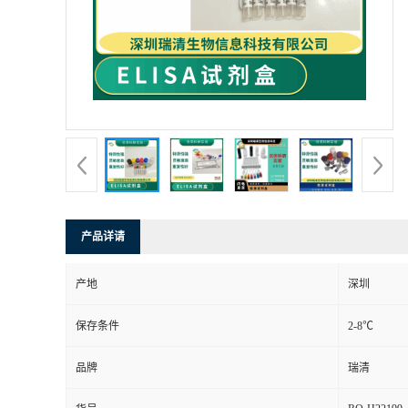
产品详请
产地
深圳
保存条件
2-8℃
品牌
瑞清