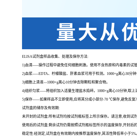
ELISA
试剂盒样品收集、处理及保存方法:
1
)血清
-----
操作过程中避免任何细胞刺激。使用不含热原和内毒素的试管
2
)血浆
-----EDTA
、柠檬酸盐、肝素血浆可用于检测。
1000×g
离心
30
分钟
3
)细胞上清液
---1000×g
离心
10
分钟去除颗粒和聚合物。
4
)组织匀浆
-----
将组织加入适量生理盐水捣碎。
1000×g
离心
10
分钟,取上
5
)保存
------
如果样品不立即使用,应将其分成小部分
-70 ℃
保存,避免反
试剂盒的储存及有效期:
未开封的试剂盒:所有试剂均按试剂瓶标签上所示保存。请注意,收到试
使用后的试剂盒:剩余试剂仍需按照试剂瓶标签所示的温度保存,开封后
稳定性:经测定,试剂盒在有效期内按推荐温度保存,其活性降低率小于
5%