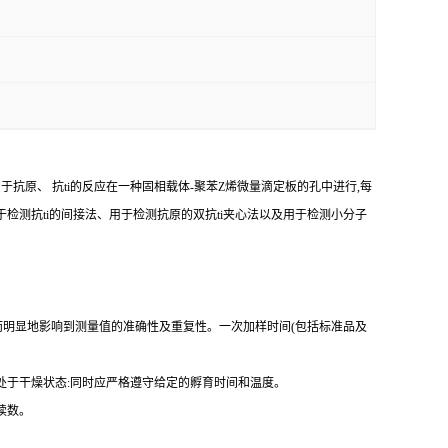
由于抗原、
抗
ti
的反应在一种固相载体
-
聚苯
Z
烯微量滴定板的孔中进行,每
于检测
抗
ti
的间接法、用于检测抗原的双
抗
ti
夹心法以及用于检测小分子
而明显地影响到测量值的准确性及重复性。
一
次加样时间
(
包括标准品及
处于干燥状态
:
同时应严格遵守给定的孵育时间和温度。
读数。