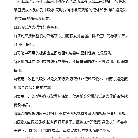
4.
洗涤
:
洗涤过程中反应孔中残留的洗涤液应在滤纸上充分拍干,勿将滤
纸直接放入反应孔中吸水,同时要消除板底残留的液体和
手指印,避免影
响最
hou
的酶标仪读数。
ELISA
试剂盒操作注意事项:
1
)试剂应按标签说明书储存,使用前恢复到室温。稀稀过后的标准品应丢
弃,不可保存。
2
)实验中不用的板条应立即放回包装袋中,密封保存,以免变质。
3
)不用的其它试剂应包装好或盖好。不同批号的试剂不要混用。保质前
使用。
4
)使用一次性的吸头以免交叉污染,吸取终止液和底物
A
、
B
液时,避免使
用带金属部分的加样器。
5
)使用干净的塑料容器配置洗涤液。使用前充分混匀试剂盒里的各种成
份及样品。
6
)洗涤酶标板时应充分拍干,不要将吸水纸直接放入酶标反应孔中吸水。
7
)底物
A
应挥发,避免长时间打开盖子。底物
B
对光敏感,避免长时间暴露
于光下。避免用手接触,有毒。实验完成后应立即读取
OD
值。