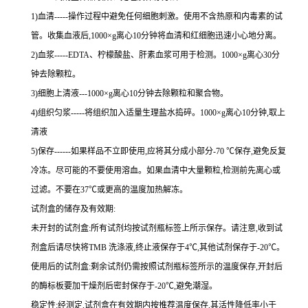
1
)血清
-----
操作过程中避免任何细胞刺激。使用不含热原和内毒素的试
管。收集血液后,
1000×g
离心
10
分钟将血清和红细胞迅速小心地分离。
2
)血浆
-----EDTA
、柠檬酸盐、肝素血浆可用于检测。
1000×g
离心
30
分
钟去除颗粒。
3
)细胞上清液
---1000×g
离心
10
分钟去除颗粒和聚合物。
4
)组织匀浆
-----
将组织加入适量生理盐水捣碎。
1000×g
离心
10
分钟,取上
清液
5
)保存
------
如果样品不立即使用,应将其分成小部分
-70 ℃
保存,避免反复
冷冻。尽可能的不要使用溶血。如果血清中大量颗粒,检测前先离心或
过滤。不要在
37℃
或更高的温度加热解冻。
试剂盒的储存及有效期:
未开封的试剂盒:所有试剂均按试剂瓶标签上所示保存。请注意,收到试
剂盒后请尽快将
TMB
洗涤液,终止液保存于
4℃
,其他试剂保存于
-20℃
。
使用后的试剂盒:剩余试剂仍需按照试剂瓶标签所示的温度保存,开封后
的酶标板要加干燥剂后密封保存于
-20℃
,避免潮湿。
稳定性:经测定,试剂盒在有效期内按推荐温度保存,其活性降低率小于