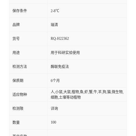
保存条件
2-8℃
品牌
瑞清
RQ-H22362
货号
用途
用于科研实验使用
检测方法
酶联免疫法
保质期
6个月
人,小鼠,大鼠,植物,鱼,虾,蟹,牛,羊,狗,猫,微生物,
适应物种
细胞,土壤等动植物
检测限
详询
100
数量