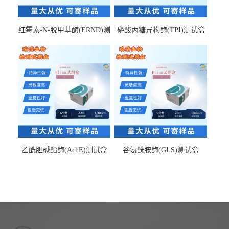
红霉素-N-脱甲基酶(ERND)测
磷酸丙糖异构酶(TPI)测试盒
试盒
乙酰胆碱酯酶(AchE)测试盒
谷氨酰胺酶(GLS)测试盒