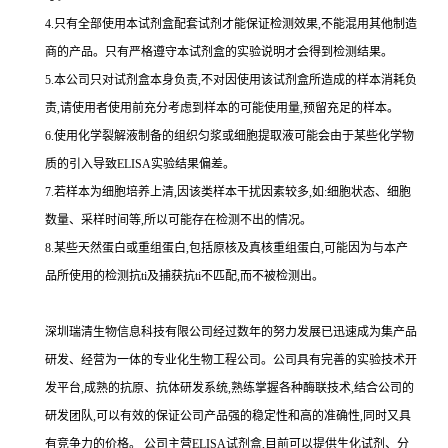
4.
只有全部使用本试剂盒配套试剂才能保证检测效果,不能混用其他制造
商的产品。只有严格遵守本试剂盒的实验说明才会得到
检测结果。
5.
本公司只对试剂盒本身负责,不对因使用该试剂盒所造成的样本消耗负
责,请使用者使用前充分考虑到样本的可能使用量,预留充足的样本。
6.
使用化学裂解液制备的组织匀浆或细胞提取液可能会由于某些化学物
质的引入导致
ELISA
实验结果偏差。
7.
若样本为细胞培养上清,因该类样本干扰因素较多,如
:
细胞状态、细胞
数量、采样时间等,所以可能存在检测不出的情况。
8.
某些天然蛋白或重组蛋白,包括原核及真核重组蛋白,可能因为与本产
品所使用的检测
抗
ti
及捕获
抗
ti
不匹配,而不被检测出。
深圳瑞清生物信息科技有限公司经过数年的努力发展已迅速成为集产品
研发、经营为一体的专业化生物工程公司。公司具有完善的实验技术开
发平台,成熟的抗原、抗体研发系统,熟练掌握各种酶联技术,结合公司的
研发团队,可以有效的保证公司产品强的稳定性和高的准确性,同时又具
有竞争力的价格。
公司主营
ELISA
试剂盒,目前可以提供生化试剂、分