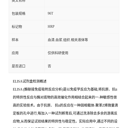
英文名称
96T
包装规格
HRP
标记物
样本
血清.血浆.组织.相关液体等
应用
仅供科研使用
是否进口
否
ELISA
试剂盒检测概述
ELISA (
酶联接免疫吸附反应分析
)
是以免疫学反应为基础
,
将抗原、
抗
ti
的特异性反应与酶对底物的高效催化作用相结合起来的一
-
种敏感性很
高的实验技术。由于抗原、
抗
ti
的反应在一种固相载体
-
聚苯
Z
烯微量滴
定板的孔中进行,每加入一种试剂孵育后,可通过洗涤除去多余的游离反
应物,从而保证试验结果的特异性与稳定性。实际应用中,通过不同的设