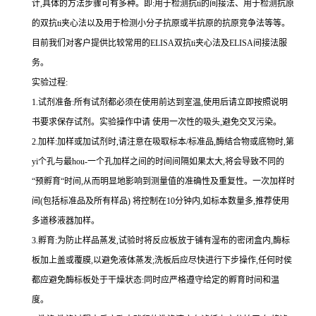
计,具体的方法步骤可有多种。即
:
用于检测
抗
ti
的间接法、用于检测抗原
的双
抗
ti
夹心法以及用于检测小分子抗原或半抗原的抗原竞争法等等。
目前我们对客户提供比较常用的
ELISA
双
抗
ti
夹心法及
ELIS
A
间接法服
务。
实验过程
:
1.
试剂准备
:
所有试剂都必须在使用前达到室温
,
使用后请立即按照说明
书要求保存试剂。实验操作中请 使用一次性的吸头
,
避免交叉污染。
2.
加样
:
加样或加试剂时,请注意在吸取标本
/
标准品,酶结合物或底物时,
第
yi
个孔与
最
hou
-
一个孔加样之间的时间间隔如果太大,将会导致不同的
“预孵育“时间
,
从而明显地影响到测量值的准确性及重复性。
一
次加样时
间
(
包括标准品及所有样品
)
将
控制在
10
分钟内
,
如标本数量多
,
推荐使用
多道移液器加样。
3.
孵育
:
为防止样品蒸发
,
试验时将反应板放于铺有湿布的密闭盒内,酶标
板加上盖或覆膜,以避免液体蒸发
;
洗板后应尽快进行下步操作
,
任何时侯
都应避免酶标板处于干燥状态
:
同时应严格遵守给定的孵育时间和温
度。