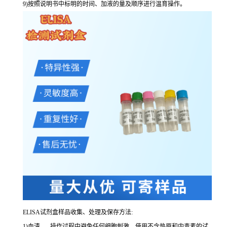
9
)按照说明书中标明的时间、加液的量及顺序进行温育操作。
ELISA
试剂盒样品收集、处理及保存方法:
1
)血清
-----
操作过程中避免任何细胞刺激。使用不含热原和内毒素的试