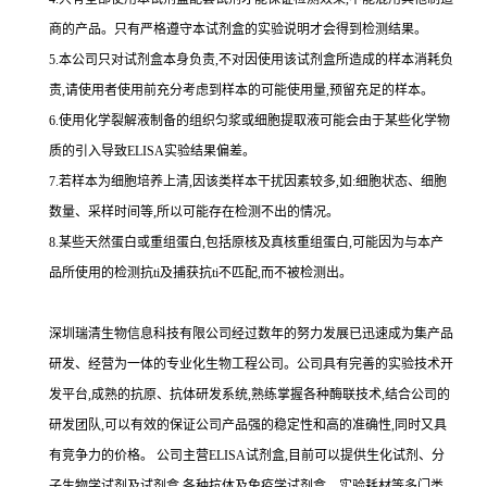
商的产品。只有严格遵守本试剂盒的实验说明才会得到
检测结果。
5.
本公司只对试剂盒本身负责,不对因使用该试剂盒所造成的样本消耗负
责,请使用者使用前充分考虑到样本的可能使用量,预留充足的样本。
6.
使用化学裂解液制备的组织匀浆或细胞提取液可能会由于某些化学物
质的引入导致
ELISA
实验结果偏差。
7.
若样本为细胞培养上清,因该类样本干扰因素较多,如
:
细胞状态、细胞
数量、采样时间等,所以可能存在检测不出的情况。
8.
某些天然蛋白或重组蛋白,包括原核及真核重组蛋白,可能因为与本产
品所使用的检测
抗
ti
及捕获
抗
ti
不匹配,而不被检测出。
深圳瑞清生物信息科技有限公司经过数年的努力发展已迅速成为集产品
研发、经营为一体的专业化生物工程公司。公司具有完善的实验技术开
发平台,成熟的抗原、抗体研发系统,熟练掌握各种酶联技术,结合公司的
研发团队,可以有效的保证公司产品强的稳定性和高的准确性,同时又具
有竞争力的价格。
公司主营
ELISA
试剂盒,目前可以提供生化试剂、分
子生物学试剂及试剂盒,各种抗体及免疫学试剂盒、实验耗材等多门类