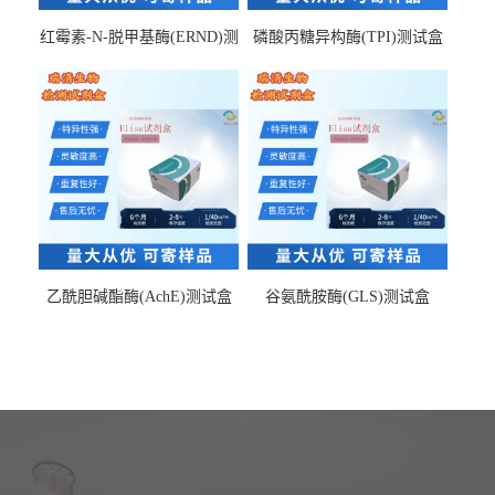
红霉素-N-脱甲基酶(ERND)测
磷酸丙糖异构酶(TPI)测试盒
试盒
乙酰胆碱酯酶(AchE)测试盒
谷氨酰胺酶(GLS)测试盒