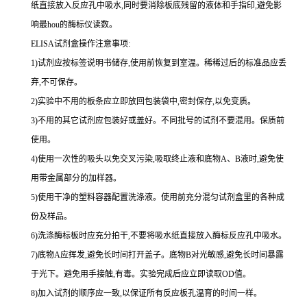
纸直接放入反应孔中吸水,同时要消除板底残留的液体和
手指印,避免影
响最
hou
的酶标仪读数。
ELISA
试剂盒操作注意事项:
1
)试剂应按标签说明书储存,使用前恢复到室温。稀稀过后的标准品应丢
弃,不可保存。
2
)实验中不用的板条应立即放回包装袋中,密封保存,以免变质。
3
)不用的其它试剂应包装好或盖好。不同批号的试剂不要混用。保质前
使用。
4
)使用一次性的吸头以免交叉污染,吸取终止液和底物
A
、
B
液时,避免使
用带金属部分的加样器。
5
)使用干净的塑料容器配置洗涤液。使用前充分混匀试剂盒里的各种成
份及样品。
6
)洗涤酶标板时应充分拍干,不要将吸水纸直接放入酶标反应孔中吸水。
7
)底物
A
应挥发,避免长时间打开盖子。底物
B
对光敏感,避免长时间暴露
于光下。避免用手接触,有毒。实验完成后应立即读取
OD
值。
8
)加入试剂的顺序应一致,以保证所有反应板孔温育的时间一样。