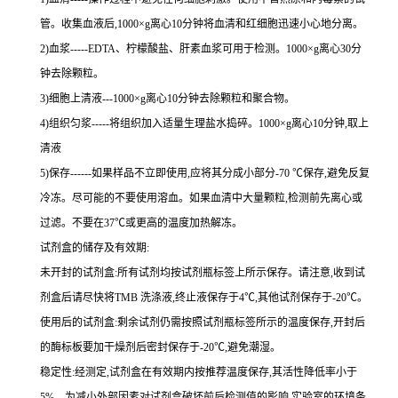
管。收集血液后,
1000×g
离心
10
分钟将血清和红细胞迅速小心地分离。
2
)血浆
-----EDTA
、柠檬酸盐、肝素血浆可用于检测。
1000×g
离心
30
分
钟去除颗粒。
3
)细胞上清液
---1000×g
离心
10
分钟去除颗粒和聚合物。
4
)组织匀浆
-----
将组织加入适量生理盐水捣碎。
1000×g
离心
10
分钟,取上
清液
5
)保存
------
如果样品不立即使用,应将其分成小部分
-70 ℃
保存,避免反复
冷冻。尽可能的不要使用溶血。如果血清中大量颗粒,检测前先离心或
过滤。不要在
37℃
或更高的温度加热解冻。
试剂盒的储存及有效期:
未开封的试剂盒:所有试剂均按试剂瓶标签上所示保存。请注意,收到试
剂盒后请尽快将
TMB
洗涤液,终止液保存于
4℃
,其他试剂保存于
-20℃
。
使用后的试剂盒:剩余试剂仍需按照试剂瓶标签所示的温度保存,开封后
的酶标板要加干燥剂后密封保存于
-20℃
,避免潮湿。
稳定性:经测定,试剂盒在有效期内按推荐温度保存,其活性降低率小于
5%
。为减小外部因素对试剂盒破坏前后检测值的影响,实验室的环境条