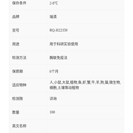
保存条件
2-8℃
品牌
瑞清
RQ-H22359
货号
用途
用于科研实验使用
检测方法
酶联免疫法
保质期
6个月
人,小鼠,大鼠,植物,鱼,虾,蟹,牛,羊,狗,猫,微生物,
适应物种
细胞,土壤等动植物
检测限
详询
100
数量
英文名称