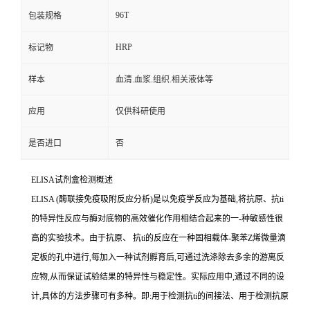
96T
包装规格
HRP
标记物
样本
血清.血浆.组织.相关液体等
应用
仅供科研使用
是否进口
否
ELISA
试剂盒检测概述
ELISA (
酶联接免疫吸附反应分析
)
是以免疫学反应为基础
,
将抗原、
抗
ti
的特异性反应与酶对底物的高效催化作用相结合起来的一
-
种敏感性很
高的实验技术。由于抗原、
抗
ti
的反应在一种固相载体
-
聚苯
Z
烯微量滴
定板的孔中进行,每加入一种试剂孵育后,可通过洗涤除去多余的游离反
应物,从而保证试验结果的特异性与稳定性。实际应用中,通过不同的设
计,具体的方法步骤可有多种。即
:
用于检测
抗
ti
的间接法、用于检测抗原