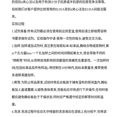
的双
抗
ti
夹心法以及用于检测小分子抗原或半抗原的抗原竞争法等等。
目前我们对客户提供比较常用的
ELISA
双
抗
ti
夹心法及
ELIS
A
间接法服
务。
实验过程
:
1.
试剂准备
:
所有试剂都必须在使用前达到室温
,
使用后请立即按照说明
书要求保存试剂。实验操作中请 使用一次性的吸头
,
避免交叉污染。
2.
加样
:
加样或加试剂时,请注意在吸取标本
/
标准品,酶结合物或底物时,
第
yi
个孔与
最
hou
-
一个孔加样之间的时间间隔如果太大,将会导致不同的
“预孵育“时间
,
从而明显地影响到测量值的准确性及重复性。
一
次加样时
间
(
包括标准品及所有样品
)
将
控制在
10
分钟内
,
如标本数量多
,
推荐使用
多道移液器加样。
3.
孵育
:
为防止样品蒸发
,
试验时将反应板放于铺有湿布的密闭盒内,酶标
板加上盖或覆膜,以避免液体蒸发
;
洗板后应尽快进行下步操作
,
任何时侯
都应避免酶标板处于干燥状态
:
同时应严格遵守给定的孵育时间和温
度。
4.
洗涤
:
洗涤过程中反应孔中残留的洗涤液应在滤纸上充分拍干,勿将滤