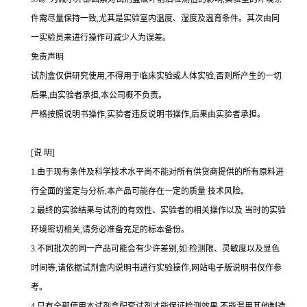
件需尽量保持一致,尤其是实验室内温度、湿度及温育条件。其次由同
一实验员来进行操作可减少人为误差。
免责声明
试剂盒仅供研究使用,不得用于临床实验或人体实验,否则所产生的一切
后果,由实验者承担,本公司概不负责。
严格按照说明书操作,实验者违反说明书操作,后果由实验者承担。
[
说
明
]
1.
由于现有条件及科学技术水平尚不能对所有供货商提供的所有原料进
行全面的鉴定与分析,本产品可能存在一定的质量 技术风险。
2.
最终的实验结果与试剂的有效性、实验者的相关操作以及 当时的实验
环境密切相关,请务必准备充足的标本备份。
3.
不同批次的同一产品可能会有少许差别,如
:
检测限、灵敏度以及显色
时间等,请依据试剂盒内说明书进行实验操作,网站电子版说明书仅作参
考。
4.
只有全部使用本试剂盒配套试剂才能保证检测效果,不能混用其他制造