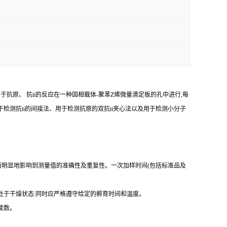
由于抗原、
抗
ti
的反应在一种固相载体
-
聚苯
Z
烯微量滴定板的孔中进行,每
于检测
抗
ti
的间接法、用于检测抗原的双
抗
ti
夹心法以及用于检测小分子
而明显地影响到测量值的准确性及重复性。
一
次加样时间
(
包括标准品及
处于干燥状态
:
同时应严格遵守给定的孵育时间和温度。
读数。