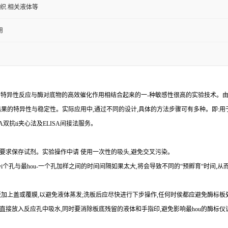
组织.相关液体等
用
的特异性反应与酶对底物的高效催化作用相结合起来的一
-
种敏感性很高的实验技术。
结果的特异性与稳定性。实际应用中,通过不同的设计,具体的方法步骤可有多种。即
:
用
A
双
抗
ti
夹心法及
ELIS
A
间接法服务。
要求保存试剂。实验操作中请 使用一次性的吸头
,
避免交叉污染。
yi
个孔与
最
hou
-
一个孔加样之间的时间间隔如果太大,将会导致不同的“预孵育“时间
,
从
加上盖或覆膜,以避免液体蒸发
;
洗板后应尽快进行下步操作
,
任何时侯都应避免酶标板
直接放入反应孔中吸水,同时要消除板底残留的液体和
手指印,避免影响最
hou
的酶标仪