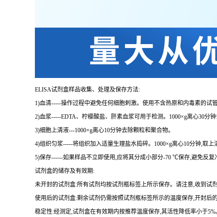
ELISA
试剂盒样品收集、处理及保存方法:
1
)血清
-----
操作过程中避免任何细胞刺激。使用不含热原和内毒素的试管
2
)血浆
-----EDTA
、柠檬酸盐、肝素血浆可用于检测。
1000×g
离心
30
分钟
3
)细胞上清液
---1000×g
离心
10
分钟去除颗粒和聚合物。
4
)组织匀浆
-----
将组织加入适量生理盐水捣碎。
1000×g
离心
10
分钟,取上
5
)保存
------
如果样品不立即使用,应将其分成小部分
-70 ℃
保存,避免反
试剂盒的储存及有效期:
未开封的试剂盒:所有试剂均按试剂瓶标签上所示保存。请注意,收到试
使用后的试剂盒:剩余试剂仍需按照试剂瓶标签所示的温度保存,开封后
稳定性:经测定,试剂盒在有效期内按推荐温度保存,其活性降低率小于
5%