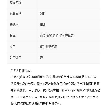
英文名称
96T
包装规格
HRP
标记物
样本
血清.血浆.组织.相关液体等
应用
仅供科研使用
是否进口
否
ELISA检测概述:
ELISA(酶联接免疫吸附反应分析)是以免疫学反应为基础,将抗原、
抗
ti
的特异性反应与酶对底物的高效催化作用相结合起来的一种敏感性很高
的实验技术。
由于抗原、
抗
ti
的反应在一种固相载体
-聚苯乙烯微量滴定
板的孔中进行,每加入一种试剂孵育后,可通过洗涤除去多余的游离反应
物,从而保证试验结果的特异性与稳定性。