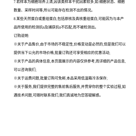
7.若样本为细胞培养上清,因该类样本干扰因素较多,如:细胞状态、细胞
数量、采样时间等,所以可能存在检测不出的情况。
8.某些天然蛋白或重组蛋白,包括原核及真核重组蛋白,可能因为与本产
品所使用的检测抗ti及捕获抗ti不匹配,而不被检测出。
订购说明
:
※关于产品售价,由于市场的不稳定性,价格变动是必然的,但是我们可以
提供当下公允的市场价格,批量订购还可享受相应的优惠活动;
※关于产品的具体信息,本页面展示的内容仅供参考,而详细的产品信息,
可以咨询我们;
※关于运费问题,批量订购可免邮,本品采用低温箱冷冻保存;
※关于服务,我们提供完整的售前售后服务,并贯穿你的整个实验过程,如
遇技术问题,可随时联系我们,我们真诚地为您答疑解惑。