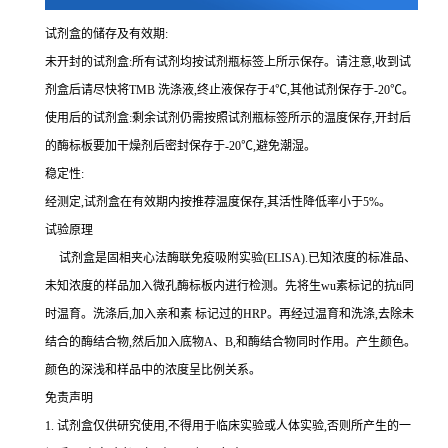
试剂盒的储存及有效期:
未开封的试剂盒:所有试剂均按试剂瓶标签上所示保存。请注意,收到试
剂盒后请尽快将
TMB 洗涤液,终止液保存于4℃,其他试剂保存于-20℃。
使用后的试剂盒:剩余试剂仍需按照试剂瓶标签所示的温度保存,开封后
的酶标板要加干燥剂后密封保存于
-20℃,避免潮湿。
稳定性:
经测定,试剂盒在有效期内按推荐温度保存,其活性降低率小于
5%。
试验原理
试剂盒是固相夹心法酶联免疫吸附实验(
ELISA).已知浓度的标准品、
未知浓度的样品加入微孔酶标板内进行检测。先将生wu素标记的
抗
ti
同
时温育。洗涤后,加入
亲和素
标记过的
HRP。再经过温育和洗涤,去除未
结合的酶结合物,然后加入底物A、B,和酶结合物同时作用。产生颜色。
颜色的深浅和样品中的浓度呈比例关系。
免责声明
1.
试剂盒仅供研究使用,不得用于临床实验或人体实验,否则所产生的一