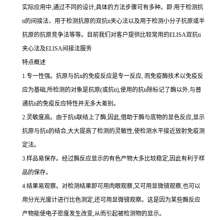
实际应用中,通过不同的设计,具体的方法步骤可有多种。即:用于检测
抗
ti
的间接法、用于检测抗原的双
抗
ti
夹心法以及用于检测小分子抗原或半
抗原的抗原竞争法等等。目前我们对客户提供比较常用的
ELISA双
抗
ti
夹心法及
ELISA间接法服务
特点概述
1.专一性强。抗原与抗ti的免疫反应是专一反应, 而免疫酶技术以免疫反
应为基础,所检测的对象是抗原(或抗ti),使用的抗ti除标记了酶以外,与普
通抗ti的免疫反应特性并无多大差别。
2.灵敏度高。由于抗ti联结上了酶,因此,借助于酶与底物的显色反应,显示
抗原与抗ti的结合,大大提高了检测的灵敏性,使检测水平接近放射免疫测
定法。
3.样品易保存。经过酶反应显示的有色产物大多比较稳定,因此有利于样
品的保存。
4.结果易观察。对检测结果即可用肉眼观察,又可用显微镜观察,也可以
用分光光度计进行比色测定,还可用显微镜观察。这是因为某些酶反应
产物能使电子密度发生改变,从而引起被检测物的显示。