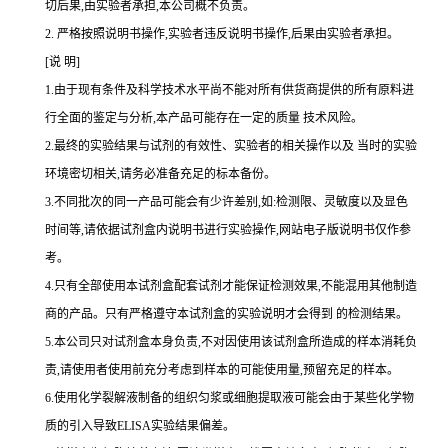
切后果,由实验者承担,本公司概不负责。
2.
严格按照说明书操作,实验者违反说明书操作,后果由实验者承担。
[说 明]
1.由于现有条件及科学技术水平尚不能对所有供货商提供的所有原料进
行全面的鉴定与分析,本产品可能存在一定的质量 技术风险。
2.最终的实验结果与试剂的有效性、实验者的相关操作以及 当时的实验
环境密切相关,请务必准备充足的标本备份。
3.不同批次的同一产品可能会有少许差别,如:检测限、灵敏度以及显色
时间等,请依据试剂盒内说明书进行实验操作,网站电子版说明书仅作参
考。
4.只有全部使用本试剂盒配套试剂才能保证检测效果,不能混用其他制造
商的产品。只有严格遵守本试剂盒的实验说明才会得到 的检测结果。
5.本公司只对试剂盒本身负责,不对因使用该试剂盒所造成的样本消耗负
责,请使用者使用前充分考虑到样本的可能使用量,预留充足的样本。
6.使用化学裂解液制备的组织匀浆或细胞提取液可能会由于某些化学物
质的引入导致ELISA实验结果偏差。