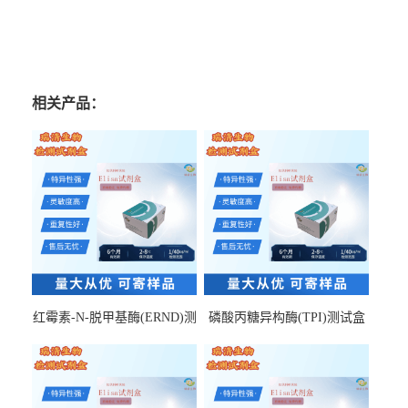
相关产品：
红霉素-N-脱甲基酶(ERND)测
磷酸丙糖异构酶(TPI)测试盒
试盒