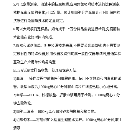
5.可以定量测定。溶液中的抗原物质,应用酶免吸附技术进行比色测定,
依据光密度值的变化,可以定量。预计用细胞分光光度计可对组织内的
抗原进行免疫酶技术的定量测定。
6.可以大规模测定样品。如有成千.上万份样品需要进行检测,免疫酶技
术都能在较短时间内完成。
7.仪器和试剂简单。对免疫没技术来说,不需要荧光显微镜,也不需要测
定放射性的特殊仪器,所用仪器及试剂均属一般性仪器与试剂,普通实验
室及生产应用单位均易购置
ELISA试剂盒样品收集、处理及保存方法:
1)血清-----操作过程中避免任何细胞刺激。使用不含热原和内毒素的试
管。收集血液后,1000×g离心10分钟将血清和红细胞迅速小心地分离。
2)血浆-----EDTA、柠檬酸盐、肝素血浆可用于检测。1000×g离心30分
钟去除颗粒。
3)细胞上清液---1000×g离心10分钟去除颗粒和聚合物。
4)组织匀浆-----将组织加入适量生理盐水捣碎。1000×g离心10分钟,取上
清液