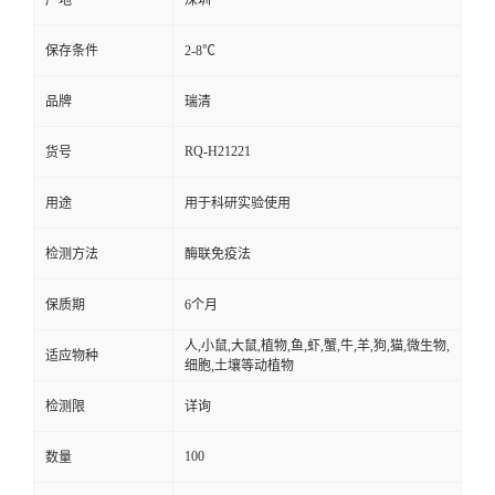
产地
深圳
保存条件
2-8℃
品牌
瑞清
RQ-H21221
货号
用途
用于科研实验使用
检测方法
酶联免疫法
保质期
6个月
人,小鼠,大鼠,植物,鱼,虾,蟹,牛,羊,狗,猫,微生物,
适应物种
细胞,土壤等动植物
检测限
详询
100
数量