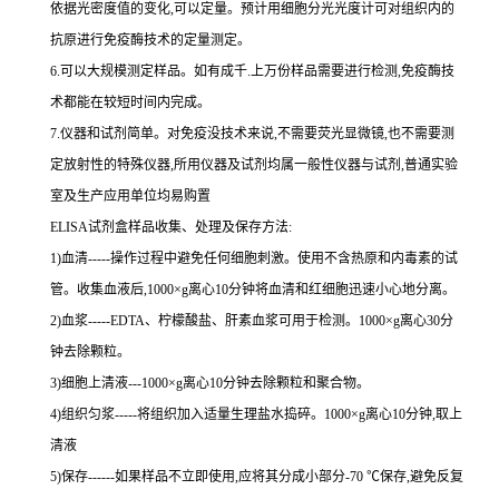
依据光密度值的变化,可以定量。预计用细胞分光光度计可对组织内的
抗原进行免疫酶技术的定量测定。
6.可以大规模测定样品。如有成千.上万份样品需要进行检测,免疫酶技
术都能在较短时间内完成。
7.仪器和试剂简单。对免疫没技术来说,不需要荧光显微镜,也不需要测
定放射性的特殊仪器,所用仪器及试剂均属一般性仪器与试剂,普通实验
室及生产应用单位均易购置
ELISA试剂盒样品收集、处理及保存方法:
1)血清-----操作过程中避免任何细胞刺激。使用不含热原和内毒素的试
管。收集血液后,1000×g离心10分钟将血清和红细胞迅速小心地分离。
2)血浆-----EDTA、柠檬酸盐、肝素血浆可用于检测。1000×g离心30分
钟去除颗粒。
3)细胞上清液---1000×g离心10分钟去除颗粒和聚合物。
4)组织匀浆-----将组织加入适量生理盐水捣碎。1000×g离心10分钟,取上
清液
5)保存------如果样品不立即使用,应将其分成小部分-70 ℃保存,避免反复