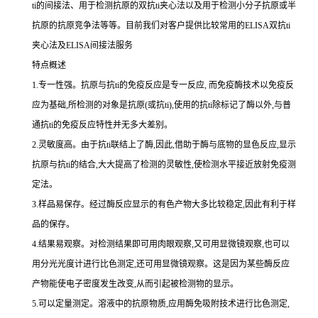
ti
的间接法、用于检测抗原的双
抗
ti
夹心法以及用于检测小分子抗原或半
抗原的抗原竞争法等等。目前我们对客户提供比较常用的
ELISA双
抗
ti
夹心法及
ELISA间接法服务
特点概述
1.专一性强。抗原与抗ti的免疫反应是专一反应, 而免疫酶技术以免疫反
应为基础,所检测的对象是抗原(或抗ti),使用的抗ti除标记了酶以外,与普
通抗ti的免疫反应特性并无多大差别。
2.灵敏度高。由于抗ti联结上了酶,因此,借助于酶与底物的显色反应,显示
抗原与抗ti的结合,大大提高了检测的灵敏性,使检测水平接近放射免疫测
定法。
3.样品易保存。经过酶反应显示的有色产物大多比较稳定,因此有利于样
品的保存。
4.结果易观察。对检测结果即可用肉眼观察,又可用显微镜观察,也可以
用分光光度计进行比色测定,还可用显微镜观察。这是因为某些酶反应
产物能使电子密度发生改变,从而引起被检测物的显示。
5.可以定量测定。溶液中的抗原物质,应用酶免吸附技术进行比色测定,