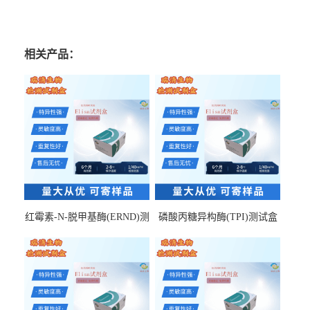
相关产品：
红霉素-N-脱甲基酶(ERND)测
磷酸丙糖异构酶(TPI)测试盒
试盒