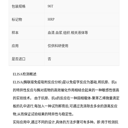
96T
包装规格
HRP
标记物
样本
血清.血浆.组织.相关液体等
应用
仅供科研使用
是否进口
否
ELISA检测概述:
ELISA(酶联接免疫吸附反应分析)是以免疫学反应为基础,将抗原、
抗
ti
的特异性反应与酶对底物的高效催化作用相结合起来的一种敏感性很高
的实验技术。
由于抗原、
抗
ti
的反应在一种固相载体
-聚苯乙烯微量滴定
板的孔中进行,每加入一种试剂孵育后,可通过洗涤除去多余的游离反应
物,从而保证试验结果的特异性与稳定性。
实际应用中,通过不同的设计,具体的方法步骤可有多种。即:用于检测
抗