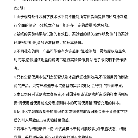
[说 明]
1.由于现有条件及科学技术水平尚不能对所有供货商提供的所有原料进
行全面的鉴定与分析,本产品可能存在一定的质量 技术风险。
2.最终的实验结果与试剂的有效性、实验者的相关操作以及 当时的实验
环境密切相关,请务必准备充足的标本备份。
3.不同批次的同一产品可能会有少许差别,如:检测限、灵敏度以及显色
时间等,请依据试剂盒内说明书进行实验操作,网站电子版说明书仅作参
考。
4.只有全部使用本试剂盒配套试剂才能保证检测效果,不能混用其他制造
商的产品。只有严格遵守本试剂盒的实验说明才会得到 的检测结果。
5.本公司只对试剂盒本身负责,不对因使用该试剂盒所造成的样本消耗负
责,请使用者使用前充分考虑到样本的可能使用量,预留充足的样本。
6.使用化学裂解液制备的组织匀浆或细胞提取液可能会由于某些化学物
质的引入导致ELISA实验结果偏差。
7.若样本为细胞培养上清,因该类样本干扰因素较多,如:细胞状态、细胞
数量、采样时间等,所以可能存在检测不出的情况。