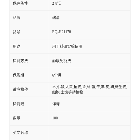
保存条件
2-8℃
品牌
瑞清
RQ-H21178
货号
用途
用于科研实验使用
检测方法
酶联免疫法
保质期
6个月
人,小鼠,大鼠,植物,鱼,虾,蟹,牛,羊,狗,猫,微生物,
适应物种
细胞,土壤等动植物
检测限
详询
100
数量
英文名称