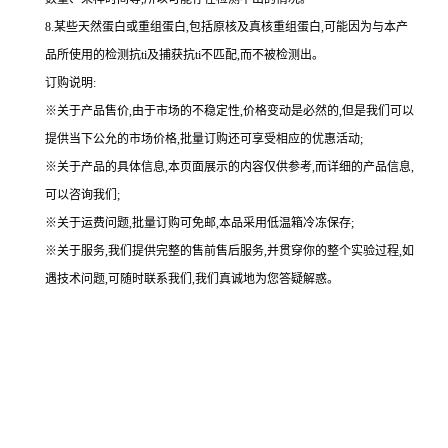
8.某些天然蛋白或重组蛋白,包括原核及真核重组蛋白,可能因为与本产
品所使用的检测抗ti及捕获抗ti不匹配,而不被检测出。
订购说明
:
※关于产品售价,由于市场的不稳定性,价格变动是必然的,但是我们可以
提供当下公允的市场价格,批量订购还可享受相应的优惠活动;
※关于产品的具体信息,本页面展示的内容仅供参考,而详细的产品信息,
可以咨询我们;
※关于运费问题,批量订购可免邮,本品采用低温箱冷冻保存;
※关于服务,我们提供完整的售前售后服务,并贯穿你的整个实验过程,如
遇技术问题,可随时联系我们,我们真诚地为您答疑解惑。