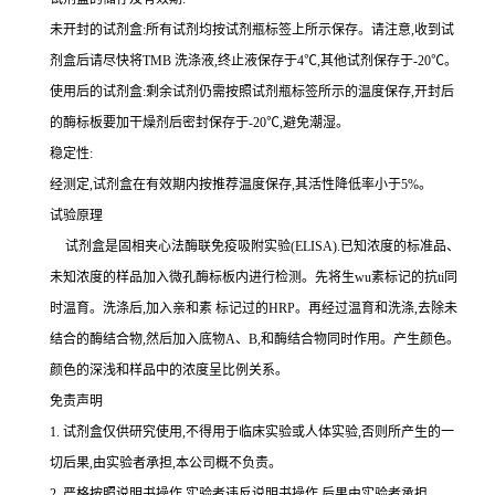
未开封的试剂盒:所有试剂均按试剂瓶标签上所示保存。请注意,收到试
剂盒后请尽快将
TMB 洗涤液,终止液保存于4℃,其他试剂保存于-20℃。
使用后的试剂盒:剩余试剂仍需按照试剂瓶标签所示的温度保存,开封后
的酶标板要加干燥剂后密封保存于
-20℃,避免潮湿。
稳定性:
经测定,试剂盒在有效期内按推荐温度保存,其活性降低率小于
5%。
试验原理
试剂盒是固相夹心法酶联免疫吸附实验(
ELISA).已知浓度的标准品、
未知浓度的样品加入微孔酶标板内进行检测。先将生wu素标记的
抗
ti
同
时温育。洗涤后,加入
亲和素
标记过的
HRP。再经过温育和洗涤,去除未
结合的酶结合物,然后加入底物A、B,和酶结合物同时作用。产生颜色。
颜色的深浅和样品中的浓度呈比例关系。
免责声明
1.
试剂盒仅供研究使用,不得用于临床实验或人体实验,否则所产生的一
切后果,由实验者承担,本公司概不负责。
2.
严格按照说明书操作,实验者违反说明书操作,后果由实验者承担。