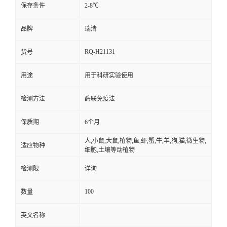
保存条件
2-8℃
品牌
瑞清
RQ-H21131
货号
用途
用于科研实验使用
检测方法
酶联免疫法
保质期
6个月
人,小鼠,大鼠,植物,鱼,虾,蟹,牛,羊,狗,猫,微生物,
适应物种
细胞,土壤等动植物
检测限
详询
100
数量
英文名称