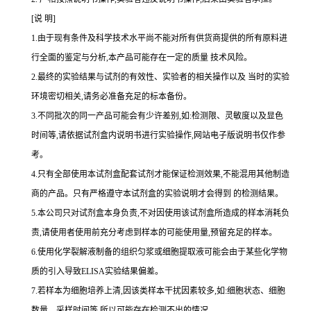
[说 明]
1.由于现有条件及科学技术水平尚不能对所有供货商提供的所有原料进
行全面的鉴定与分析,本产品可能存在一定的质量 技术风险。
2.最终的实验结果与试剂的有效性、实验者的相关操作以及 当时的实验
环境密切相关,请务必准备充足的标本备份。
3.不同批次的同一产品可能会有少许差别,如:检测限、灵敏度以及显色
时间等,请依据试剂盒内说明书进行实验操作,网站电子版说明书仅作参
考。
4.只有全部使用本试剂盒配套试剂才能保证检测效果,不能混用其他制造
商的产品。只有严格遵守本试剂盒的实验说明才会得到 的检测结果。
5.本公司只对试剂盒本身负责,不对因使用该试剂盒所造成的样本消耗负
责,请使用者使用前充分考虑到样本的可能使用量,预留充足的样本。
6.使用化学裂解液制备的组织匀浆或细胞提取液可能会由于某些化学物
质的引入导致ELISA实验结果偏差。
7.若样本为细胞培养上清,因该类样本干扰因素较多,如:细胞状态、细胞
数量、采样时间等,所以可能存在检测不出的情况。