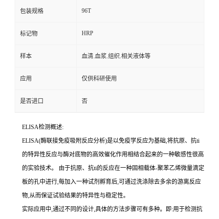
96T
包装规格
HRP
标记物
样本
血清.血浆.组织.相关液体等
应用
仅供科研使用
是否进口
否
ELISA检测概述:
ELISA(酶联接免疫吸附反应分析)是以免疫学反应为基础,将抗原、
抗
ti
的特异性反应与酶对底物的高效催化作用相结合起来的一种敏感性很高
的实验技术。
由于抗原、
抗
ti
的反应在一种固相载体
-聚苯乙烯微量滴定
板的孔中进行,每加入一种试剂孵育后,可通过洗涤除去多余的游离反应
物,从而保证试验结果的特异性与稳定性。
实际应用中,通过不同的设计,具体的方法步骤可有多种。即:用于检测
抗