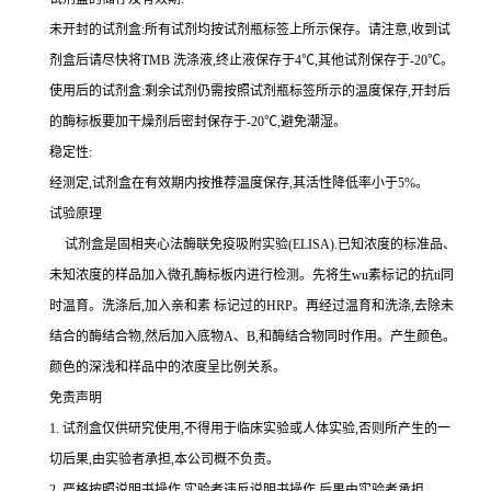
未开封的试剂盒:所有试剂均按试剂瓶标签上所示保存。请注意,收到试
剂盒后请尽快将
TMB 洗涤液,终止液保存于4℃,其他试剂保存于-20℃。
使用后的试剂盒:剩余试剂仍需按照试剂瓶标签所示的温度保存,开封后
的酶标板要加干燥剂后密封保存于
-20℃,避免潮湿。
稳定性:
经测定,试剂盒在有效期内按推荐温度保存,其活性降低率小于
5%。
试验原理
试剂盒是固相夹心法酶联免疫吸附实验(
ELISA).已知浓度的标准品、
未知浓度的样品加入微孔酶标板内进行检测。先将生wu素标记的
抗
ti
同
时温育。洗涤后,加入
亲和素
标记过的
HRP。再经过温育和洗涤,去除未
结合的酶结合物,然后加入底物A、B,和酶结合物同时作用。产生颜色。
颜色的深浅和样品中的浓度呈比例关系。
免责声明
1.
试剂盒仅供研究使用,不得用于临床实验或人体实验,否则所产生的一
切后果,由实验者承担,本公司概不负责。
2.
严格按照说明书操作,实验者违反说明书操作,后果由实验者承担。