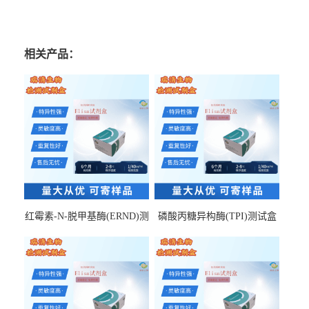
相关产品：
红霉素-N-脱甲基酶(ERND)测
磷酸丙糖异构酶(TPI)测试盒
试盒