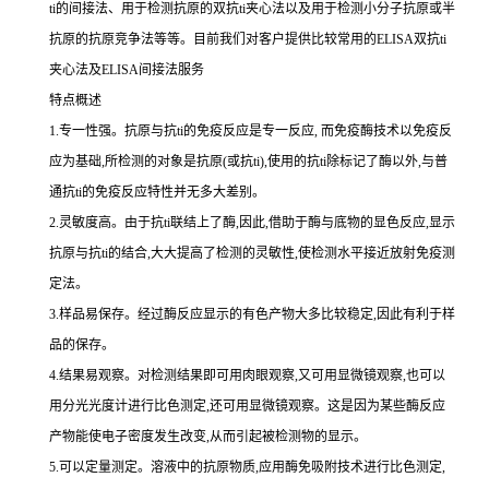
ti
的间接法、用于检测抗原的双
抗
ti
夹心法以及用于检测小分子抗原或半
抗原的抗原竞争法等等。目前我们对客户提供比较常用的
ELISA双
抗
ti
夹心法及
ELISA间接法服务
特点概述
1.专一性强。抗原与抗ti的免疫反应是专一反应, 而免疫酶技术以免疫反
应为基础,所检测的对象是抗原(或抗ti),使用的抗ti除标记了酶以外,与普
通抗ti的免疫反应特性并无多大差别。
2.灵敏度高。由于抗ti联结上了酶,因此,借助于酶与底物的显色反应,显示
抗原与抗ti的结合,大大提高了检测的灵敏性,使检测水平接近放射免疫测
定法。
3.样品易保存。经过酶反应显示的有色产物大多比较稳定,因此有利于样
品的保存。
4.结果易观察。对检测结果即可用肉眼观察,又可用显微镜观察,也可以
用分光光度计进行比色测定,还可用显微镜观察。这是因为某些酶反应
产物能使电子密度发生改变,从而引起被检测物的显示。
5.可以定量测定。溶液中的抗原物质,应用酶免吸附技术进行比色测定,