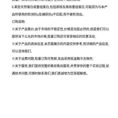
8.某些天然蛋白或重组蛋白,包括原核及真核重组蛋白,可能因为与本产
品所使用的检测抗ti及捕获抗ti不匹配,而不被检测出。
订购说明
:
※关于产品售价,由于市场的不稳定性,价格变动是必然的,但是我们可以
提供当下公允的市场价格,批量订购还可享受相应的优惠活动;
※关于产品的具体信息,本页面展示的内容仅供参考,而详细的产品信息,
可以咨询我们;
※关于运费问题,批量订购可免邮,本品采用低温箱冷冻保存;
※关于服务,我们提供完整的售前售后服务,并贯穿你的整个实验过程,如
遇技术问题,可随时联系我们,我们真诚地为您答疑解惑。