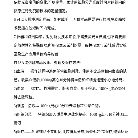
依据光密度值的变化,可以定量。预计用细胞分光光度计可对组织内的
抗原进行免疫酶技术的定量测定。
6.可以大规模测定样品。如有成千.上万份样品需要进行检测,免疫酶技
术都能在较短时间内完成。
7.仪器和试剂简单。对免疫没技术来说,不需要荧光显微镜,也不需要测
定放射性的特殊仪器,所用仪器及试剂均属一般性仪器与试剂,普通实验
室及生产应用单位均易购置
ELISA试剂盒样品收集、处理及保存方法:
1)血清-----操作过程中避免任何细胞刺激。使用不含热原和内毒素的试
管。收集血液后,1000×g离心10分钟将血清和红细胞迅速小心地分离。
2)血浆-----EDTA、柠檬酸盐、肝素血浆可用于检测。1000×g离心30分
钟去除颗粒。
3)细胞上清液---1000×g离心10分钟去除颗粒和聚合物。
4)组织匀浆-----将组织加入适量生理盐水捣碎。1000×g离心10分钟,取上
清液
5)保存------如果样品不立即使用,应将其分成小部分-70 ℃保存,避免反复