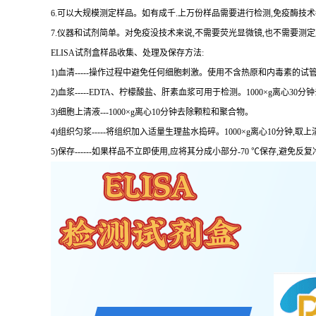
6.可以大规模测定样品。如有成千.上万份样品需要进行检测,免疫酶技
7.仪器和试剂简单。对免疫没技术来说,不需要荧光显微镜,也不需要测
ELISA试剂盒样品收集、处理及保存方法:
1)血清-----操作过程中避免任何细胞刺激。使用不含热原和内毒素的试管
2)血浆-----EDTA、柠檬酸盐、肝素血浆可用于检测。1000×g离心30
3)细胞上清液---1000×g离心10分钟去除颗粒和聚合物。
4)组织匀浆-----将组织加入适量生理盐水捣碎。1000×g离心10分钟,取上
5)保存------如果样品不立即使用,应将其分成小部分-70 ℃保存