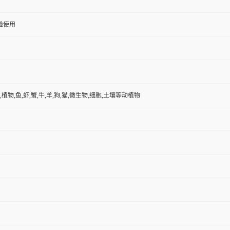
验使用
,植物,鱼,虾,蟹,牛,羊,狗,猫,微生物,细胞,土壤等动植物