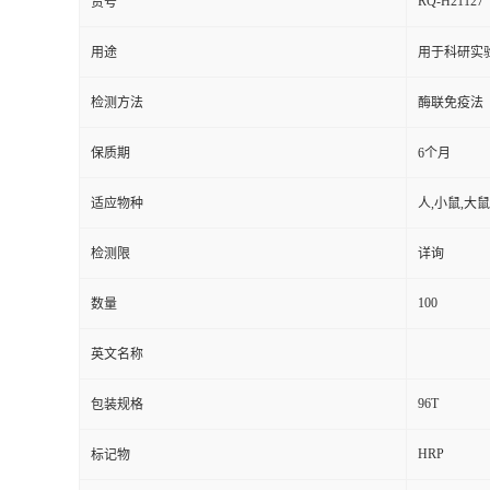
RQ-H21127
货号
用途
用于科研实
检测方法
酶联免疫法
保质期
6个月
适应物种
人,小鼠,大鼠
检测限
详询
100
数量
英文名称
96T
包装规格
HRP
标记物