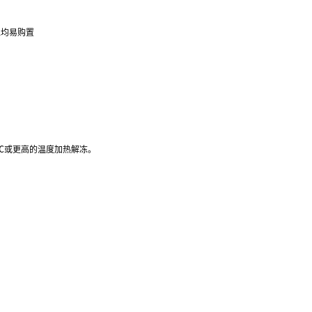
位均易购置
37℃或更高的温度加热解冻。