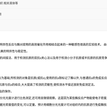
组织.相关液体等
用
特异性反应与酶对底物的高效催化作用相结合起来的一种敏感性很高的实验技术。
由
结果的特异性与稳定性。
的间接法、用于检测抗原的双
抗
ti
夹心法以及用于检测小分子抗原或半抗原的抗原竞
为基础,所检测的对象是抗原(或抗ti),使用的抗ti除标记了酶以外,与普通抗ti的免疫
示抗原与抗ti的结合,大大提高了检测的灵敏性,使检测水平接近放射免疫测定法。
品的保存。
以用分光光度计进行比色测定,还可用显微镜观察。这是因为某些酶反应产物能使电子密度
,依据光密度值的变化,可以定量。预计用细胞分光光度计可对组织内的抗原进行免疫酶