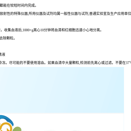
术都能在较短时间内完成。
定放射性的特殊仪器,所用仪器及试剂均属一般性仪器与试剂,普通实验室及生产应用单
。收集血液后,1000×g离心10分钟将血清和红细胞迅速小心地分离。
分钟去除颗粒。
清液
,避免反复冷冻。尽可能的不要使用溶血。如果血清中大量颗粒,检测前先离心或过滤。不要在