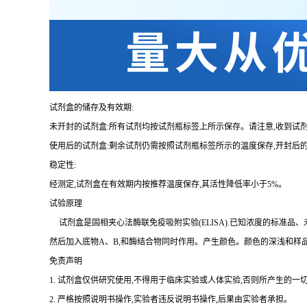
试剂盒的储存及有效期:
未开封的试剂盒:所有试剂均按试剂瓶标签上所示保存。请注意,收到试
使用后的试剂盒:剩余试剂仍需按照试剂瓶标签所示的温度保存,开封后
稳定性:
经测定,试剂盒在有效期内按推荐温度保存,其活性降低率小于
5%。
试验原理
试剂盒是固相夹心法酶联免疫吸附实验(
ELISA).已知浓度的标准
然后加入底物A、B,和酶结合物同时作用。产生颜色。颜色的深浅和样
免责声明
1.
试剂盒仅供研究使用,不得用于临床实验或人体实验,否则所产生的一切
2.
严格按照说明书操作,实验者违反说明书操作,后果由实验者承担。