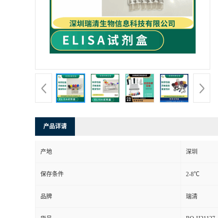
产品详请
产地
深圳
保存条件
2-8℃
品牌
瑞清