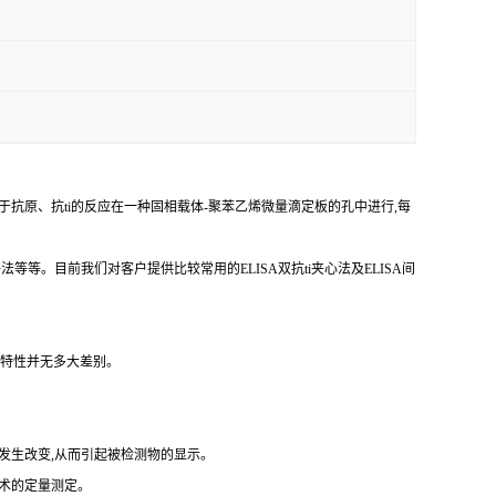
于抗原、
抗
ti
的反应在一种固相载体
-聚苯乙烯微量滴定板的孔中进行,每
争法等等。目前我们对客户提供比较常用的
ELISA双
抗
ti
夹心法及
ELISA间
反应特性并无多大差别。
发生改变,从而引起被检测物的显示。
技术的定量测定。