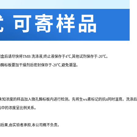
剂盒后请尽快将
TMB 洗涤液,终止液保存于4℃,其他试剂保存于-20℃。
的酶标板要加干燥剂后密封保存于
-20℃,避免潮湿。
品、未知浓度的样品加入微孔酶标板内进行检测。先将生wu素标记的
抗
ti
同时温育。洗涤后
品中的浓度呈比例关系。
后果,由实验者承担,本公司概不负责。