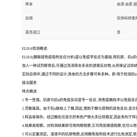
样本
血清.血浆.
应用
仅供科研使
是否进口
否
ELISA检测概述:
ELISA(酶联接免疫吸附反应分析)是以免疫学反应为基础,将抗原、
抗
ti
的
加入一种试剂孵育后,可通过洗涤除去多余的游离反应物,从而保证试验
实际应用中,通过不同的设计,具体的方法步骤可有多种。即:用于检测
抗
ti
接法服务
特点概述
1.专一性强。抗原与抗ti的免疫反应是专一反应, 而免疫酶技术以免疫反应
2.灵敏度高。由于抗ti联结上了酶,因此,借助于酶与底物的显色反应,显
3.样品易保存。经过酶反应显示的有色产物大多比较稳定,因此有利于样
4.结果易观察。对检测结果即可用肉眼观察,又可用显微镜观察,也可
5.可以定量测定。溶液中的抗原物质,应用酶免吸附技术进行比色测定