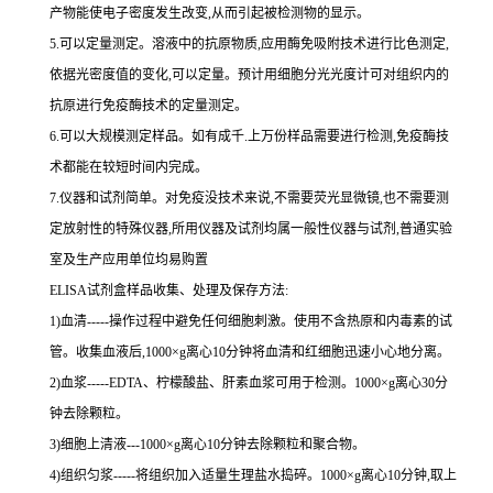
产物能使电子密度发生改变,从而引起被检测物的显示。
5.可以定量测定。溶液中的抗原物质,应用酶免吸附技术进行比色测定,
依据光密度值的变化,可以定量。预计用细胞分光光度计可对组织内的
抗原进行免疫酶技术的定量测定。
6.可以大规模测定样品。如有成千.上万份样品需要进行检测,免疫酶技
术都能在较短时间内完成。
7.仪器和试剂简单。对免疫没技术来说,不需要荧光显微镜,也不需要测
定放射性的特殊仪器,所用仪器及试剂均属一般性仪器与试剂,普通实验
室及生产应用单位均易购置
ELISA试剂盒样品收集、处理及保存方法:
1)血清-----操作过程中避免任何细胞刺激。使用不含热原和内毒素的试
管。收集血液后,1000×g离心10分钟将血清和红细胞迅速小心地分离。
2)血浆-----EDTA、柠檬酸盐、肝素血浆可用于检测。1000×g离心30分
钟去除颗粒。
3)细胞上清液---1000×g离心10分钟去除颗粒和聚合物。
4)组织匀浆-----将组织加入适量生理盐水捣碎。1000×g离心10分钟,取上