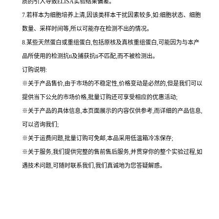
质的引入导致ELISA实验结果偏差。
7.若样本为细胞培养上清,因该类样本干扰因素较多,如:细胞状态、细胞
数量、采样时间等,所以可能存在检测不出的情况。
8.某些天然蛋白或重组蛋白,包括原核及真核重组蛋白,可能因为与本产
品所使用的检测抗ti及捕获抗ti不匹配,而不被检测出。
订购说明
:
※关于产品售价,由于市场的不稳定性,价格变动是必然的,但是我们可以
提供当下公允的市场价格,批量订购还可享受相应的优惠活动;
※关于产品的具体信息,本页面展示的内容仅供参考,而详细的产品信息,
可以咨询我们;
※关于运费问题,批量订购可免邮,本品采用低温箱冷冻保存;
※关于服务,我们提供完整的售前售后服务,并贯穿你的整个实验过程,如
遇技术问题,可随时联系我们,我们真诚地为您答疑解惑。