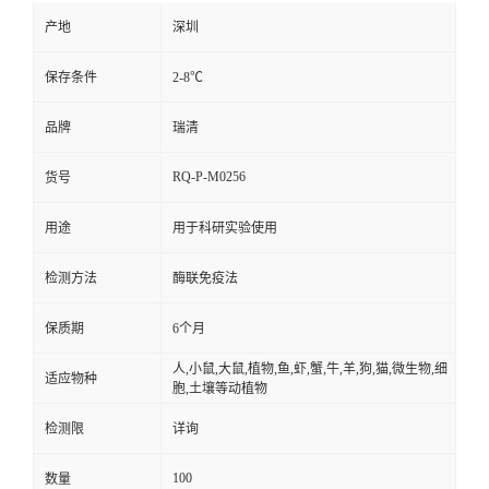
产地
深圳
保存条件
2-8℃
品牌
瑞清
RQ-P-M0256
货号
用途
用于科研实验使用
检测方法
酶联免疫法
保质期
6个月
人,小鼠,大鼠,植物,鱼,虾,蟹,牛,羊,狗,猫,微生物,细
适应物种
胞,土壤等动植物
检测限
详询
100
数量