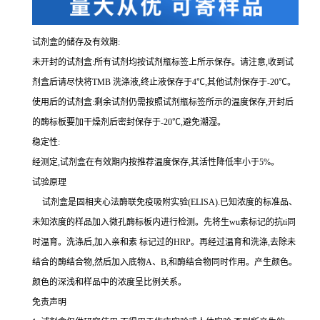
试剂盒的储存及有效期:
未开封的试剂盒:所有试剂均按试剂瓶标签上所示保存。请注意,收到试
剂盒后请尽快将
TMB 洗涤液,终止液保存于4℃,其他试剂保存于-20℃。
使用后的试剂盒:剩余试剂仍需按照试剂瓶标签所示的温度保存,开封后
的酶标板要加干燥剂后密封保存于
-20℃,避免潮湿。
稳定性:
经测定,试剂盒在有效期内按推荐温度保存,其活性降低率小于
5%。
试验原理
试剂盒是固相夹心法酶联免疫吸附实验(
ELISA).已知浓度的标准品、
未知浓度的样品加入微孔酶标板内进行检测。先将生wu素标记的
抗
ti
同
时温育。洗涤后,加入
亲和素
标记过的
HRP。再经过温育和洗涤,去除未
结合的酶结合物,然后加入底物A、B,和酶结合物同时作用。产生颜色。
颜色的深浅和样品中的浓度呈比例关系。
免责声明