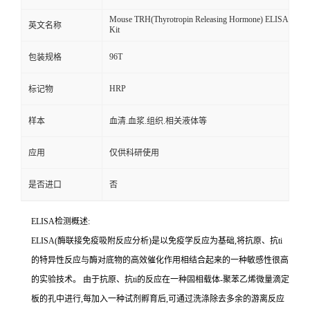
Mouse TRH(Thyrotropin Releasing Hormone) ELISA
英文名称
Kit
96T
包装规格
HRP
标记物
样本
血清.血浆.组织.相关液体等
应用
仅供科研使用
是否进口
否
ELISA检测概述:
ELISA(酶联接免疫吸附反应分析)是以免疫学反应为基础,将抗原、
抗
ti
的特异性反应与酶对底物的高效催化作用相结合起来的一种敏感性很高
的实验技术。
由于抗原、
抗
ti
的反应在一种固相载体
-聚苯乙烯微量滴定
板的孔中进行,每加入一种试剂孵育后,可通过洗涤除去多余的游离反应