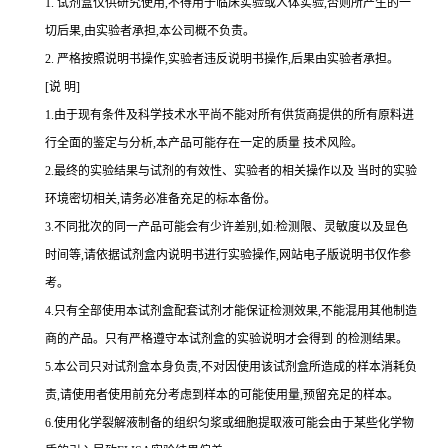
1.
试剂盒仅供研究使用,不得用于临床实验或人体实验,否则所产生的一
切后果,由实验者承担,本公司概不负责。
2.
严格按照说明书操作,实验者违反说明书操作,后果由实验者承担。
[说 明]
1.由于现有条件及科学技术水平尚不能对所有供货商提供的所有原料进
行全面的鉴定与分析,本产品可能存在一定的质量 技术风险。
2.最终的实验结果与试剂的有效性、实验者的相关操作以及 当时的实验
环境密切相关,请务必准备充足的标本备份。
3.不同批次的同一产品可能会有少许差别,如:检测限、灵敏度以及显色
时间等,请依据试剂盒内说明书进行实验操作,网站电子版说明书仅作参
考。
4.只有全部使用本试剂盒配套试剂才能保证检测效果,不能混用其他制造
商的产品。只有严格遵守本试剂盒的实验说明才会得到 的检测结果。
5.本公司只对试剂盒本身负责,不对因使用该试剂盒所造成的样本消耗负
责,请使用者使用前充分考虑到样本的可能使用量,预留充足的样本。
6.使用化学裂解液制备的组织匀浆或细胞提取液可能会由于某些化学物