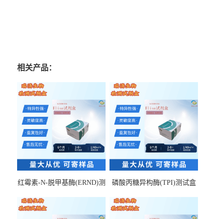
相关产品：
红霉素-N-脱甲基酶(ERND)测
磷酸丙糖异构酶(TPI)测试盒
试盒