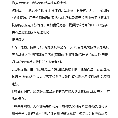
物,从而保证试验结果的特异性与稳定性。
实际应用中,通过不同的设计,具体的方法步骤可有多种。即:用于检测
抗
ti
的间接法、用于检测抗原的双
抗
ti
夹心法以及用于检测小分子抗原或半
抗原的抗原竞争法等等。目前我们对客户提供比较常用的
ELISA双
抗
ti
夹心法及
ELISA间接法服务
特点概述
1.专一性强。抗原与抗ti的免疫反应是专一反应, 而免疫酶技术以免疫反
应为基础,所检测的对象是抗原(或抗ti),使用的抗ti除标记了酶以外,与普
通抗ti的免疫反应特性并无多大差别。
2.灵敏度高。由于抗ti联结上了酶,因此,借助于酶与底物的显色反应,显示
抗原与抗ti的结合,大大提高了检测的灵敏性,使检测水平接近放射免疫测
定法。
3.样品易保存。经过酶反应显示的有色产物大多比较稳定,因此有利于样
品的保存。
4.结果易观察。对检测结果即可用肉眼观察,又可用显微镜观察,也可以
用分光光度计进行比色测定,还可用显微镜观察。这是因为某些酶反应