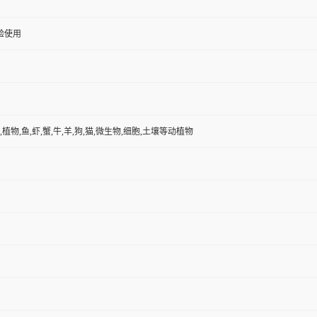
验使用
,植物,鱼,虾,蟹,牛,羊,狗,猫,微生物,细胞,土壤等动植物