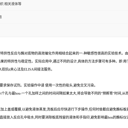
组织.相关液体等
用
的特异性反应与酶对底物的高效催化作用相结合起来的一
-
种敏感性很高的实验技术。
结果的特异性与稳定性。实际应用中,通过不同的设计,具体的方法步骤可有多种。即
:
用
A
双
抗
ti
夹心法及
ELIS
A
间接法服务。
要求保存试剂。实验操作中请 使用一次性的吸头
,
避免交叉污染。
yi
个孔与
最
hou
-
一个孔加样之间的时间间隔如果太大,将会导致不同的“预孵育“时间
,
从
加上盖或覆膜,以避免液体蒸发
;
洗板后应尽快进行下步操作
,
任何时侯都应避免酶标板
直接放入反应孔中吸水,同时要消除板底残留的液体和
手指印,避免影响最
hou
的酶标仪