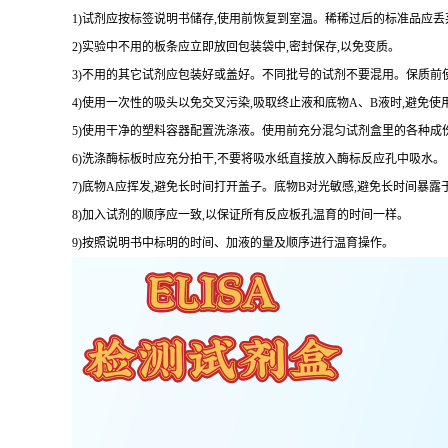
1
)试剂应按标签说明书储存,使用前恢复到室温。稀稀过后的标准品应丢
2
)实验中不用的板条应立即放回包装袋中,密封保存,以免变质。
3
)不用的其它试剂应包装好或盖好。不同批号的试剂不要混用。保质前
4
)使用一次性的吸头以免交叉污染,吸取终止液和底物
A
、
B
液时,避免使
5
)使用干净的塑料容器配置洗涤液。使用前充分混匀试剂盒里的各种成
6
)洗涤酶标板时应充分拍干,不要将吸水纸直接放入酶标反应孔中吸水。
7
)底物
A
应挥发,避免长时间打开盖子。底物
B
对光敏感,避免长时间暴露
8
)加入试剂的顺序应一致,以保证所有反应板孔温育的时间一样。
9
)按照说明书中标明的时间、加液的量及顺序进行温育操作。