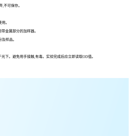
弃,不可保存。
使用。
用带金属部分的加样器。
份及样品。
于光下。避免用手接触,有毒。实验完成后应立即读取
OD
值。