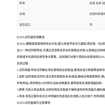
样本
血清.血浆.
应用
仅供科研使
是否进口
否
ELISA
试剂盒检测概述
ELISA (
酶联接免疫吸附反应分析
)
是以免疫学反应为基础
,
将抗原、
抗
ti
加入一种试剂孵育后,可通过洗涤除去多余的游离反应物,从而保证试验
抗原或半抗原的抗原竞争法等等。目前我们对客户提供比较常用的
ELIS
实验过程
:
1.
试剂准备
:
所有试剂都必须在使用前达到室温
,
使用后请立即按照说明书
2.
加样
:
加样或加试剂时,请注意在吸取标本
/
标准品,酶结合物或底物时,
第
所有样品
)
将
控制在
10
分钟内
,
如标本数量多
,
推荐使用多道移液器加样。
3.
孵育
:
为防止样品蒸发
,
试验时将反应板放于铺有湿布的密闭盒内,酶标板
4.
洗涤
:
洗涤过程中反应孔中残留的洗涤液应在滤纸上充分拍干,勿将滤纸
ELISA
试剂盒操作注意事项: