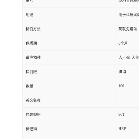
RQ-sw14380
货号
用途
用于科研实
检测方法
酶联免疫法
保质期
6个月
适应物种
人,小鼠,大鼠
检测限
详询
100
数量
英文名称
96T
包装规格
HRP
标记物