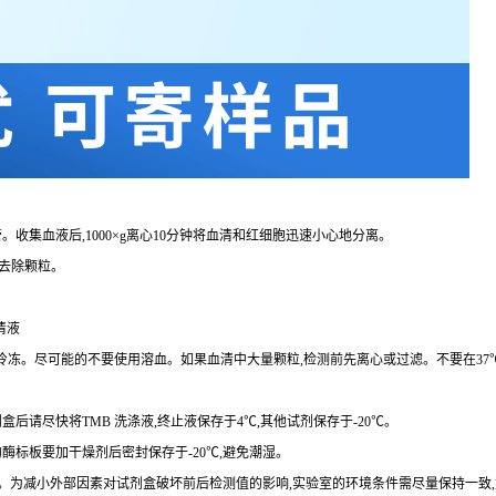
。收集血液后,
1000×g
离心
10
分钟将血清和红细胞迅速小心地分离。
去除颗粒。
清液
复冷冻。尽可能的不要使用溶血。如果血清中大量颗粒,检测前先离心或过滤。不要在
37
剂盒后请尽快将
TMB
洗涤液,终止液保存于
4℃
,其他试剂保存于
-20℃
。
的酶标板要加干燥剂后密封保存于
-20℃
,避免潮湿。
。为减小外部因素对试剂盒破坏前后检测值的影响,实验室的环境条件需尽量保持一致