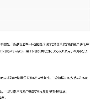
由于抗原、
抗
ti
的反应在一种固相载体
-
聚苯
Z
烯微量滴定板的孔中进行,每
于检测
抗
ti
的间接法、用于检测抗原的双
抗
ti
夹心法以及用于检测小分子
而明显地影响到测量值的准确性及重复性。
一
次加样时间
(
包括标准品及
处于干燥状态
:
同时应严格遵守给定的孵育时间和温度。
读数。