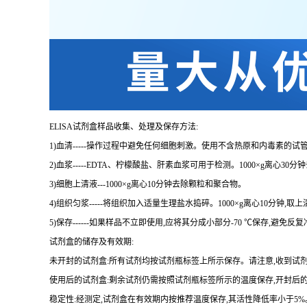
ELISA
试剂盒样品收集、处理及保存方法:
1
)血清
-----
操作过程中避免任何细胞刺激。使用不含热原和内毒素的试管
2
)血浆
-----EDTA
、柠檬酸盐、肝素血浆可用于检测。
1000×g
离心
30
分钟
3
)细胞上清液
---1000×g
离心
10
分钟去除颗粒和聚合物。
4
)组织匀浆
-----
将组织加入适量生理盐水捣碎。
1000×g
离心
10
分钟,取上
5
)保存
------
如果样品不立即使用,应将其分成小部分
-70 ℃
保存,避免反
试剂盒的储存及有效期:
未开封的试剂盒:所有试剂均按试剂瓶标签上所示保存。请注意,收到试
使用后的试剂盒:剩余试剂仍需按照试剂瓶标签所示的温度保存,开封后
稳定性:经测定,试剂盒在有效期内按推荐温度保存,其活性降低率小于
5%