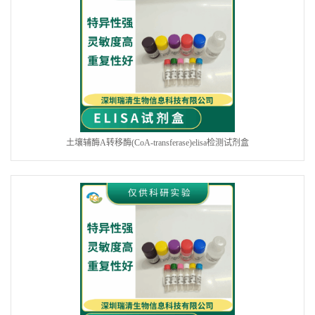
土壤辅酶A转移酶(CoA-transferase)elisa检测试剂盒