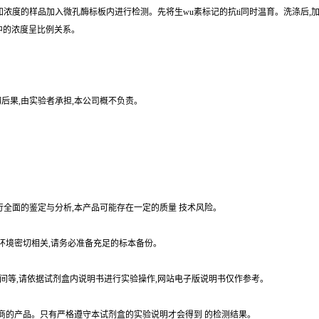
未知浓度的样品加入微孔酶标板内进行检测。先将生wu素标记的抗ti同时温育。洗涤后,
中的浓度呈比例关系。
切后果,由实验者承担,本公司概不负责。
行全面的鉴定与分析,本产品可能存在一定的质量 技术风险。
环境密切相关,请务必准备充足的标本备份。
时间等,请依据试剂盒内说明书进行实验操作,网站电子版说明书仅作参考。
造商的产品。只有严格遵守本试剂盒的实验说明才会得到 的检测结果。