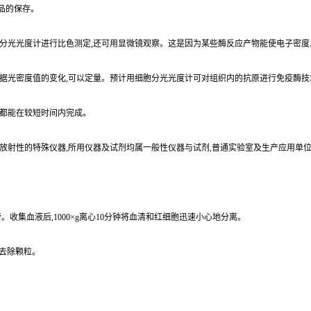
品的保存。
以用分光光度计进行比色测定,还可用显微镜观察。这是因为某些酶反应产物能使电子密度
,依据光密度值的变化,可以定量。预计用细胞分光光度计可对组织内的抗原进行免疫酶
术都能在较短时间内完成。
定放射性的特殊仪器,所用仪器及试剂均属一般性仪器与试剂,普通实验室及生产应用单
。收集血液后,1000×g离心10分钟将血清和红细胞迅速小心地分离。
分钟去除颗粒。