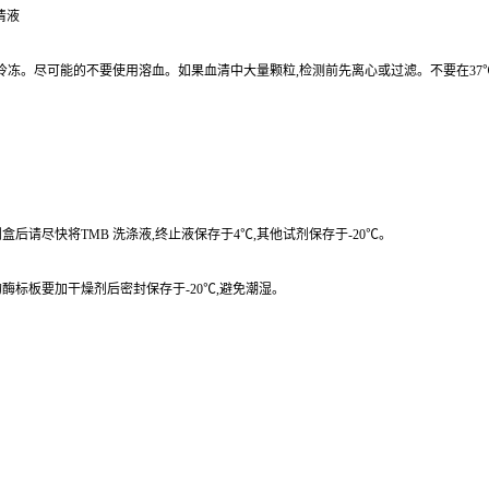
清液
,避免反复冷冻。尽可能的不要使用溶血。如果血清中大量颗粒,检测前先离心或过滤。不要在
后请尽快将TMB 洗涤液,终止液保存于4℃,其他试剂保存于-20℃。
酶标板要加干燥剂后密封保存于-20℃,避免潮湿。