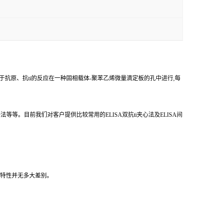
于抗原、抗ti的反应在一种固相载体-聚苯乙烯微量滴定板的孔中进行,每
等。目前我们对客户提供比较常用的ELISA双抗ti夹心法及ELISA间
反应特性并无多大差别。