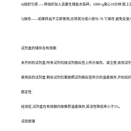
4)组织匀浆-----将组织加入适量生理盐水捣碎。1000×g离心10分钟,取上
5)保存------如果样品不立即使用,应将其分成小部分-70 ℃保存
试剂盒的储存及有效期:
未开封的试剂盒:所有试剂均按试剂瓶标签上所示保存。请注意,收到试剂盒
使用后的试剂盒:剩余试剂仍需按照试剂瓶标签所示的温度保存,开封后的
稳定性:
经测定,试剂盒在有效期内按推荐温度保存,其活性降低率小于5%。
试验原理