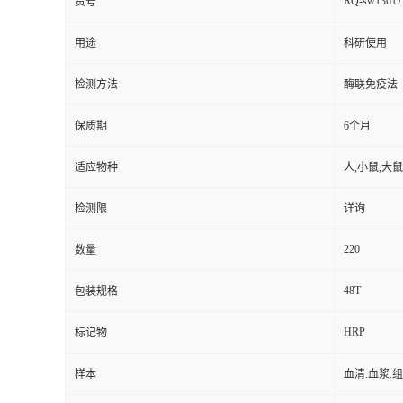
RQ-sw13617
货号
用途
科研使用
检测方法
酶联免疫法
保质期
6个月
适应物种
人,小鼠,大鼠
检测限
详询
220
数量
48T
包装规格
HRP
标记物
样本
血清.血浆.