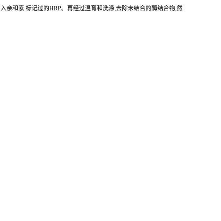
加入亲和素 标记过的HRP。再经过温育和洗涤,去除未结合的酶结合物,然