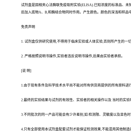
试剂盒是固相夹心法酶联免疫吸附实验(ELISA).已知浓度的标准品、
后加入底物A、B,和酶结合物同时作用。产生颜色。颜色的深浅和样品
免责声明
1. 试剂盒仅供研究使用,不得用于临床实验或人体实验,否则所产生的一
2. 严格按照说明书操作,实验者违反说明书操作,后果由实验者承担。
[说 明]
1.由于现有条件及科学技术水平尚不能对所有供货商提供的所有原料进
2.最终的实验结果与试剂的有效性、实验者的相关操作以及 当时的实验
3.不同批次的同一产品可能会有少许差别,如:检测限、灵敏度以及显色
4.只有全部使用本试剂盒配套试剂才能保证检测效果,不能混用其他制