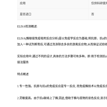
应用
仅供科研使
是否进口
否
ELISA检测概述:
ELISA(酶联接免疫吸附反应分析)是以免疫学反应为基础,将抗原、抗
加入一种试剂孵育后,可通过洗涤除去多余的游离反应物,从而保证试验
实际应用中,通过不同的设计,具体的方法步骤可有多种。即:用于检测抗t
接法服务
特点概述
1.专一性强。抗原与抗ti的免疫反应是专一反应, 而免疫酶技术以免疫反应
2.灵敏度高。由于抗ti联结上了酶,因此,借助于酶与底物的显色反应,显