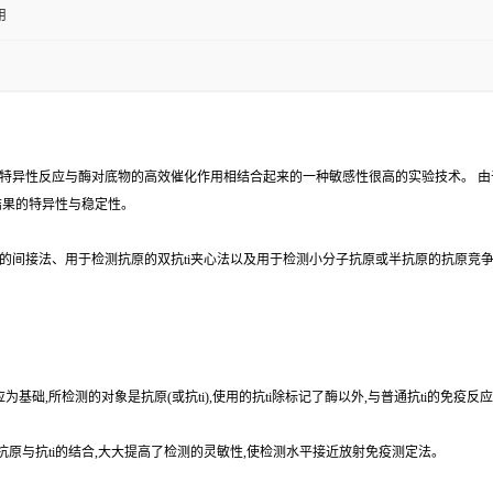
用
ti的特异性反应与酶对底物的高效催化作用相结合起来的一种敏感性很高的实验技术。 由
结果的特异性与稳定性。
i的间接法、用于检测抗原的双抗ti夹心法以及用于检测小分子抗原或半抗原的抗原竞争法等
为基础,所检测的对象是抗原(或抗ti),使用的抗ti除标记了酶以外,与普通抗ti的免疫
示抗原与抗ti的结合,大大提高了检测的灵敏性,使检测水平接近放射免疫测定法。