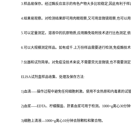
3.样品易保存。经过酶反应显示的有色产物大多比较稳定,因此有利于样
4.结果易观察。对检测结果即可用肉眼观察,又可用显微镜观察,也可
5.可以定量测定。溶液中的抗原物质,应用酶免吸附技术进行比色测定
6.可以大规模测定样品。如有成千.上万份样品需要进行检测,免疫酶技
7.仪器和试剂简单。对免疫没技术来说,不需要荧光显微镜,也不需要测
ELISA试剂盒样品收集、处理及保存方法:
1)血清-----操作过程中避免任何细胞刺激。使用不含热原和内毒素的试管
2)血浆-----EDTA、柠檬酸盐、肝素血浆可用于检测。1000×g离心30
3)细胞上清液---1000×g离心10分钟去除颗粒和聚合物。