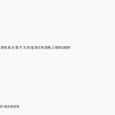
,植物,鱼,虾,蟹,牛,羊,狗,猫,微生物,细胞,土壤等动植物
组织.相关液体等