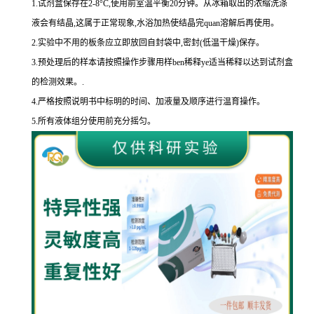
1.
试剂盒保存在
2-8
°
C
,使用前室温平衡
20
分钟。从冰箱取出的浓缩洗涤
液会有结晶,这属于正常现象,水浴加热使结晶完
quan
溶解后再使用。
2.
实验中不用的板条应立即放回自封袋中,密封
(
低温干燥
)
保存。
3.
预处理后的样本请按照操作步骤用样
ben
稀释
ye
适当稀释以达到试剂盒
的
检测效果。
.
4.
严格按照说明书中标明的时间、加液量及顺序进行温育操作。
5.
所有液体组分使用前充分摇匀。