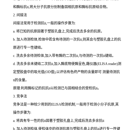
和酶标
抗
ti
,将大分子抗原分别制备固相抗原和酶标抗原结合物。
2.
间接法
间接法常用于检测
抗
ti
,一般的操作步骤为:
a.
将已知的抗原固著于塑胶孔盘上,完成后洗去多余的抗原。
b.
加入待测检体,检体中若含有待测的一次
抗
ti
,则其会与塑胶孔盘上的抗
原进行专一性键结。
c.
洗去多余待测检体,加入带有酶的二次
抗
ti
,与待测的一次
抗
ti
键结。
d.
洗去多余未键结二次
抗
ti
,加入酶底物使酶呈色,藉仪器(
ELISA reader
)测
定塑胶盘中的吸光值(
OD
值),以评估有色终产物的含量即可 测量待测
抗
ti
的含量。
原理:利用酶标记的抗
抗
ti
以检测已与固相结合的受检
抗
ti
。
3.
竞争法
竞争法是一种较少用到的
ELISA
检测机制,一般用于检测小分子抗原,其
操作步骤为:
a.
将具有专一性的
抗
ti
固著于塑胶孔盘上,完成后洗去多余
抗
ti
b.
加入待测检体,使检体中的待测抗原与塑胶孔盘上的
抗
ti
进行专一性键