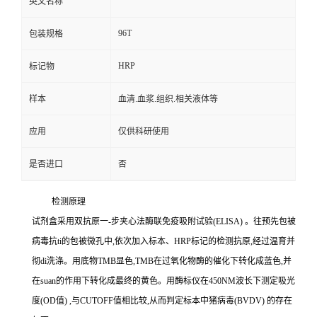
英文名称
96T
包装规格
HRP
标记物
样本
血清.血浆.组织.相关液体等
应用
仅供科研使用
是否进口
否
检测原理
试剂盒采用双抗原一
-
步夹心法酶联免疫吸附试验
(ELISA)
。往预先包被
病毒
抗
ti
的包被微孔中,依次加入标本、
HRP
标记的检测抗原,经过温育并
彻
di
洗涤。用底物
TMB
显色,
TMB
在过氧化物酶的催化下转化成蓝色,并
在
suan
的作用下转化成最终的黄色。用酶标仪在
450NM
波长下测定吸光
度
(OD
值
)
,与
CUTOFF
值相比较,从而判定标本中猪病毒
(BVDV)
的存在