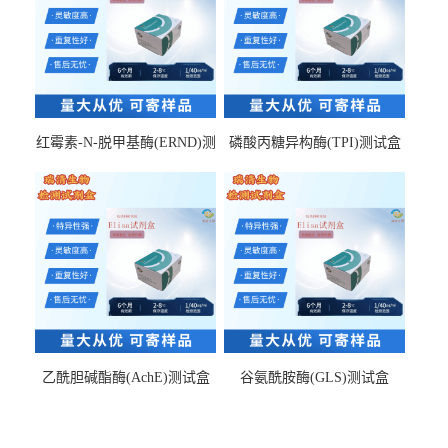
红霉素-N-脱甲基酶(ERND)测
磷酸丙糖异构酶(TPI)测试盒
试盒
乙酰胆碱酯酶(AchE)测试盒
谷氨酰胺酶(GLS)测试盒