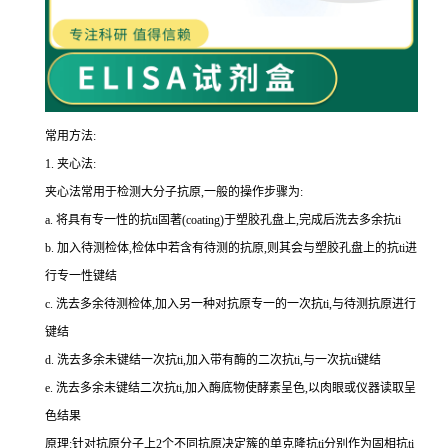
常用方法:
1.
夹心法:
夹心法常用于检测大分子抗原,一般的操作步骤为
:
a.
将具有专一性的
抗
ti
固著(
coating
)于塑胶孔盘上,完成后洗去多余
抗
ti
b.
加入待测检体,检体中若含有待测的抗原,则其会与塑胶孔盘上的
抗
ti
进
行专一性键结
c.
洗去多余待测检体,加入另一种对抗原专一的一次
抗
ti
,与待测抗原进行
键结
d.
洗去多余未键结一次
抗
ti
,加入带有酶的二次
抗
ti
,与一次
抗
ti
键结
e.
洗去多余未键结二次
抗
ti
,加入酶底物使酵素呈色,以肉眼或仪器读取呈
色结果
原理:针对抗原分子上
2
个不同抗原决定簇的单克隆
抗
ti
分别作为固相
抗
ti