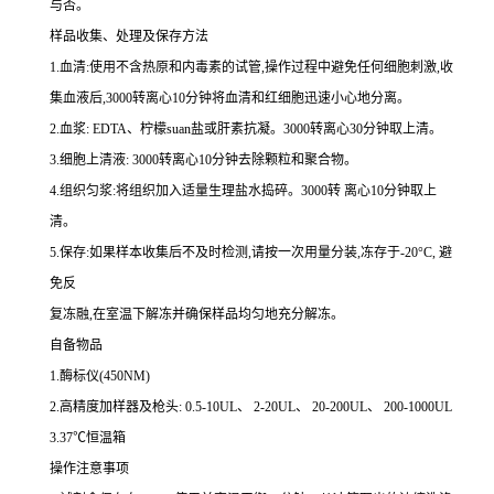
与否。
样品收集、处理及保存方法
1.
血清
:
使用不含热原和内毒素的试管,操作过程中避免任何细胞刺激,收
集血液后,
3000
转离心
10
分钟将血清和红细胞迅速小心地分离。
2.
血浆
: EDTA
、柠檬
suan
盐或肝素抗凝。
3000
转离心
30
分钟取上清。
3.
细胞上清液
: 3000
转离心
10
分钟去除颗粒和聚合物。
4.
组织匀浆
:
将组织加入适量生理盐水捣碎。
3000
转 离心
10
分钟取上
清。
5.
保存
:
如果样本收集后不及时检测,请按
一
次用量分装,冻存于
-20
°
C
, 避
免反
复冻融,在室温下解冻并确保样品均匀地充分解冻。
自备物品
1.
酶标仪
(450NM)
2.
高精度加样器及枪头
: 0.5-10UL
、
2-20UL
、
20-200UL
、
200-1000UL
3.37
℃恒温箱
操作注意事项