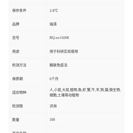
保存条件
2-8℃
品牌
瑞清
RQ-sw14268
货号
用途
用于科研实验使用
检测方法
酶联免疫法
保质期
6个月
人,小鼠,大鼠,植物,鱼,虾,蟹,牛,羊,狗,猫,微生物,
适应物种
细胞,土壤等动植物
检测限
详询
100
数量