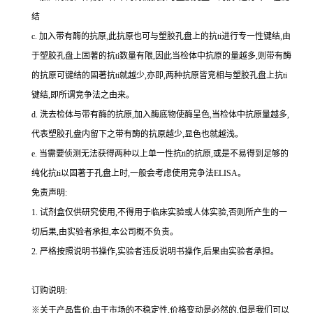
结
c.
加入带有酶的抗原,此抗原也可与塑胶孔盘上的
抗
ti
进行专一性键结,由
于塑胶孔盘上固著的
抗
ti
数量有限,因此当检体中抗原的量越多,则带有酶
的抗原可键结的固著
抗
ti
就越少,亦即,两种抗原皆竞相与塑胶孔盘上
抗
ti
键结,即所谓竞争法之由来。
d.
洗去检体与带有酶的抗原,加入酶底物使酶呈色,当检体中抗原量越多,
代表塑胶孔盘内留下之带有酶的抗原越少,显色也就越浅。
e.
当需要侦测无法获得两种以上单一性
抗
ti
的抗原,或是不易得到足够的
纯化
抗
ti
以固著于孔盘上时,一般会考虑使用竞争法
ELISA
。
免责声明:
1.
试剂盒仅供研究使用,不得用于临床实验或人体实验,否则所产生的一
切后果,由实验者承担,本公司概不负责。
2.
严格按照说明书操作,实验者违反说明书操作,后果由实验者承担。
订购说明
:
※关于产品售价,由于市场的不稳定性,价格变动是必然的,但是我们可以