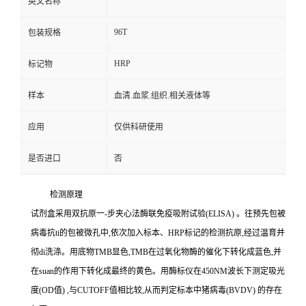
英文名称
96T
包装规格
HRP
标记物
样本
血清.血浆.组织.相关液体等
应用
仅供科研使用
是否进口
否
检测原理
试剂盒采用双抗原一
-
步夹心法酶联免疫吸附试验
(ELISA)
。往预先包被
病毒
抗
ti
的包被微孔中,依次加入标本、
HRP
标记的检测抗原,经过温育并
彻
di
洗涤。用底物
TMB
显色,
TMB
在过氧化物酶的催化下转化成蓝色,并
在
suan
的作用下转化成最终的黄色。用酶标仪在
450NM
波长下测定吸光
度
(OD
值
)
,与
CUTOFF
值相比较,从而判定标本中猪病毒
(BVDV)
的存在