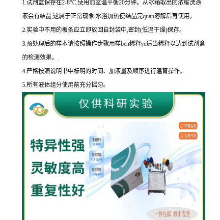
1.
试剂盒保存在
2-8
°
C
,使用前室温平衡
20
分钟。从冰箱取出的浓缩洗涤
液会有结晶,这属于正常现象,水浴加热使结晶完
quan
溶解后再使用。
2.
实验中不用的板条应立即放回自封袋中,密封
(
低温干燥
)
保存。
3.
预处理后的样本请按照操作步骤用样
ben
稀释
ye
适当稀释以达到试剂盒
的
检测效果。
.
4.
严格按照说明书中标明的时间、加液量及顺序进行温育操作。
5.
所有液体组分使用前充分摇匀。