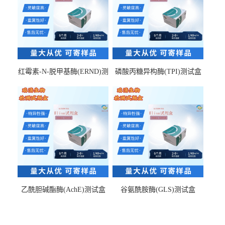
红霉素-N-脱甲基酶(ERND)测
磷酸丙糖异构酶(TPI)测试盒
试盒
乙酰胆碱酯酶(AchE)测试盒
谷氨酰胺酶(GLS)测试盒