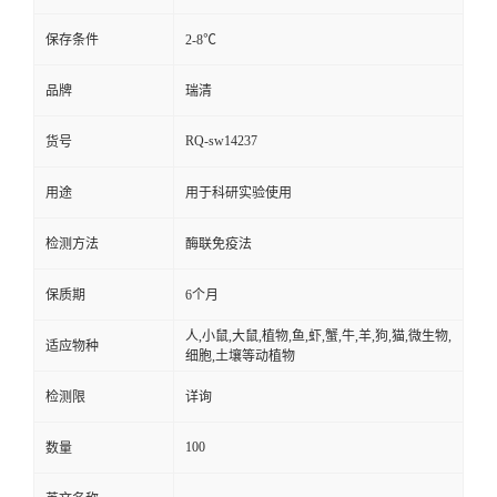
保存条件
2-8℃
品牌
瑞清
RQ-sw14237
货号
用途
用于科研实验使用
检测方法
酶联免疫法
保质期
6个月
人,小鼠,大鼠,植物,鱼,虾,蟹,牛,羊,狗,猫,微生物,
适应物种
细胞,土壤等动植物
检测限
详询
100
数量