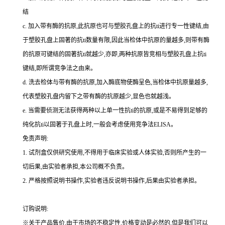
结
c.
加入带有酶的抗原,此抗原也可与塑胶孔盘上的
抗
ti
进行专一性键结,由
于塑胶孔盘上固著的
抗
ti
数量有限,因此当检体中抗原的量越多,则带有酶
的抗原可键结的固著
抗
ti
就越少,亦即,两种抗原皆竞相与塑胶孔盘上
抗
ti
键结,即所谓竞争法之由来。
d.
洗去检体与带有酶的抗原,加入酶底物使酶呈色,当检体中抗原量越多,
代表塑胶孔盘内留下之带有酶的抗原越少,显色也就越浅。
e.
当需要侦测无法获得两种以上单一性
抗
ti
的抗原,或是不易得到足够的
纯化
抗
ti
以固著于孔盘上时,一般会考虑使用竞争法
ELISA
。
免责声明:
1.
试剂盒仅供研究使用,不得用于临床实验或人体实验,否则所产生的一
切后果,由实验者承担,本公司概不负责。
2.
严格按照说明书操作,实验者违反说明书操作,后果由实验者承担。
订购说明
:
※关于产品售价,由于市场的不稳定性,价格变动是必然的,但是我们可以