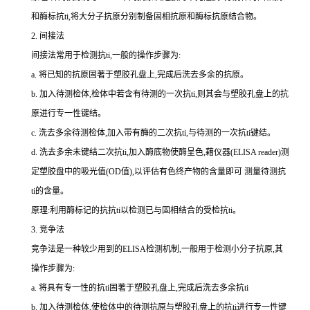
和酶标
抗
ti
,将大分子抗原分别制备固相抗原和酶标抗原结合物。
2.
间接法
间接法常用于检测
抗
ti
,一般的操作步骤为:
a.
将已知的抗原固著于塑胶孔盘上,完成后洗去多余的抗原。
b.
加入待测检体,检体中若含有待测的一次
抗
ti
,则其会与塑胶孔盘上的抗
原进行专一性键结。
c.
洗去多余待测检体,加入带有酶的二次
抗
ti
,与待测的一次
抗
ti
键结。
d.
洗去多余未键结二次
抗
ti
,加入酶底物使酶呈色,藉仪器(
ELISA reader
)测
定塑胶盘中的吸光值(
OD
值),以评估有色终产物的含量即可 测量待测
抗
ti
的含量。
原理:利用酶标记的抗
抗
ti
以检测已与固相结合的受检
抗
ti
。
3.
竞争法
竞争法是一种较少用到的
ELISA
检测机制,一般用于检测小分子抗原,其
操作步骤为:
a.
将具有专一性的
抗
ti
固著于塑胶孔盘上,完成后洗去多余
抗
ti
b.
加入待测检体,使检体中的待测抗原与塑胶孔盘上的
抗
ti
进行专一性键