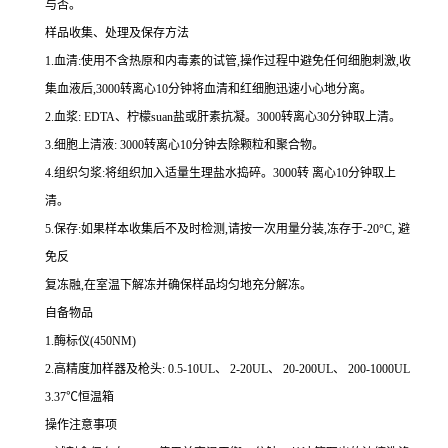
与否。
样品收集、处理及保存方法
1.
血清
:
使用不含热原和内毒素的试管,操作过程中避免任何细胞刺激,收
集血液后,
3000
转离心
10
分钟将血清和红细胞迅速小心地分离。
2.
血浆
: EDTA
、柠檬
suan
盐或肝素抗凝。
3000
转离心
30
分钟取上清。
3.
细胞上清液
: 3000
转离心
10
分钟去除颗粒和聚合物。
4.
组织匀浆
:
将组织加入适量生理盐水捣碎。
3000
转 离心
10
分钟取上
清。
5.
保存
:
如果样本收集后不及时检测,请按
一
次用量分装,冻存于
-20
°
C
, 避
免反
复冻融,在室温下解冻并确保样品均匀地充分解冻。
自备物品
1.
酶标仪
(450NM)
2.
高精度加样器及枪头
: 0.5-10UL
、
2-20UL
、
20-200UL
、
200-1000UL
3.37
℃恒温箱
操作注意事项