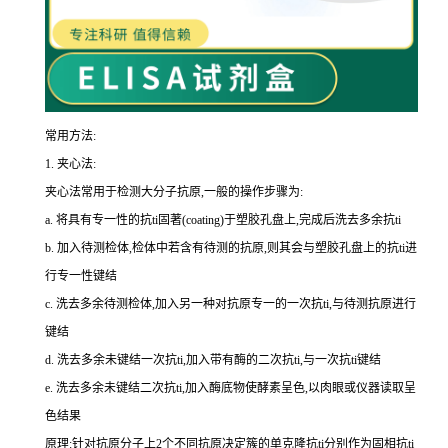
常用方法:
1.
夹心法:
夹心法常用于检测大分子抗原,一般的操作步骤为
:
a.
将具有专一性的
抗
ti
固著(
coating
)于塑胶孔盘上,完成后洗去多余
抗
ti
b.
加入待测检体,检体中若含有待测的抗原,则其会与塑胶孔盘上的
抗
ti
进
行专一性键结
c.
洗去多余待测检体,加入另一种对抗原专一的一次
抗
ti
,与待测抗原进行
键结
d.
洗去多余未键结一次
抗
ti
,加入带有酶的二次
抗
ti
,与一次
抗
ti
键结
e.
洗去多余未键结二次
抗
ti
,加入酶底物使酵素呈色,以肉眼或仪器读取呈
色结果
原理:针对抗原分子上
2
个不同抗原决定簇的单克隆
抗
ti
分别作为固相
抗
ti