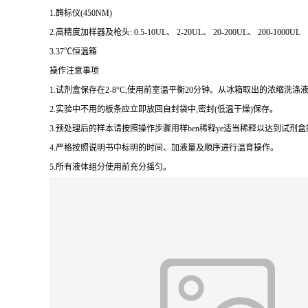
1.
酶标仪
(450NM)
2.
高精度加样器及枪头
: 0.5-10UL
、
2-20UL
、
20-200UL
、
200-1000UL
3.37
℃恒温箱
操作注意事项
1.
试剂盒保存在
2-8
°
C
,使用前室温平衡
20
分钟。从冰箱取出的浓缩洗涤液
2.
实验中不用的板条应立即放回自封袋中,密封
(
低温干燥
)
保存。
3.
预处理后的样本请按照操作步骤用样
ben
稀释
ye
适当稀释以达到试剂盒
4.
严格按照说明书中标明的时间、加液量及顺序进行温育操作。
5.
所有液体组分使用前充分摇匀。