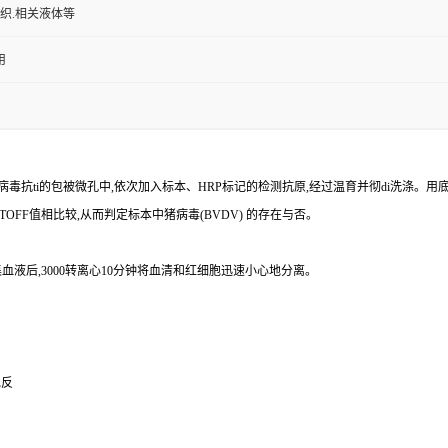
组织.相关液体等
用
病毒
抗
ti
的包被微孔中,依次加入标本、
HRP
标记的检测抗原,经过温育并彻
di
洗涤。用
TOFF
值相比较,从而判定标本中猪病毒
(BVDV)
的存在与否。
血液后,
3000
转离心
10
分钟将血清和红细胞迅速小心地分离。
免反