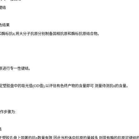
键结
色结果
和酶标
抗
ti
,将大分子抗原分别制备固相抗原和酶标抗原结合物。
原进行专一性键结。
测定塑胶盘中的吸光值(
OD
值),以评估有色终产物的含量即可 测量待测
抗
ti
的含量。
作步骤为:
结
于塑胶孔盘上固著的
抗
ti
数量有限,因此当检体中抗原的量越多,则带有酶的抗原可键结