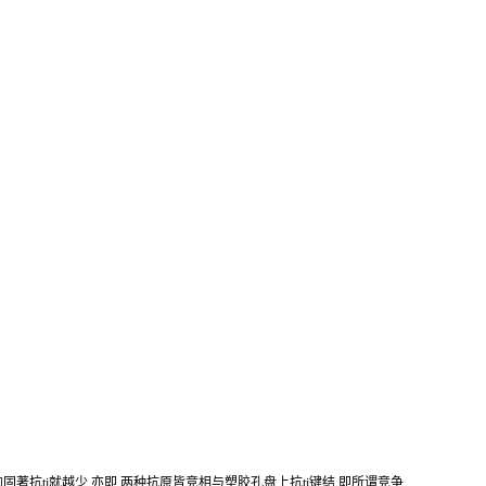
的固著
抗
ti
就越少,亦即,两种抗原皆竞相与塑胶孔盘上
抗
ti
键结,即所谓竞争