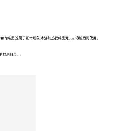
会有结晶,这属于正常现象,水浴加热使结晶完
quan
溶解后再使用。
的
检测效果。
.