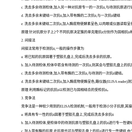
c.
洗去多余待测检体,加入另一种对抗原专一的一次
抗
ti
,与待测抗原进行
d.
洗去多余未键结一次
抗
ti
,加入带有酶的二次
抗
ti
,与一次
抗
ti
键结
e.
洗去多余未键结二次
抗
ti
,加入酶底物使酵素呈色,以肉眼或仪器读取呈
原理:针对抗原分子上
2
个不同抗原决定簇的单克隆
抗
ti
分别作为固相
抗
ti
2.
间接法
间接法常用于检测
抗
ti
,一般的操作步骤为:
a.
将已知的抗原固著于塑胶孔盘上,完成后洗去多余的抗原。
b.
加入待测检体,检体中若含有待测的一次
抗
ti
,则其会与塑胶孔盘上的抗
c.
洗去多余待测检体,加入带有酶的二次
抗
ti
,与待测的一次
抗
ti
键结。
d.
洗去多余未键结二次
抗
ti
,加入酶底物使酶呈色,藉仪器(
ELISA reader
)
原理:利用酶标记的抗
抗
ti
以检测已与固相结合的受检
抗
ti
。
3.
竞争法
竞争法是一种较少用到的
ELISA
检测机制,一般用于检测小分子抗原,其操
a.
将具有专一性的
抗
ti
固著于塑胶孔盘上,完成后洗去多余
抗
ti
b.
加入待测检体,使检体中的待测抗原与塑胶孔盘上的
抗
ti
进行专一性键
c.
加入带有酶的抗原,此抗原也可与塑胶孔盘上的
抗
ti
进行专一性键结,由