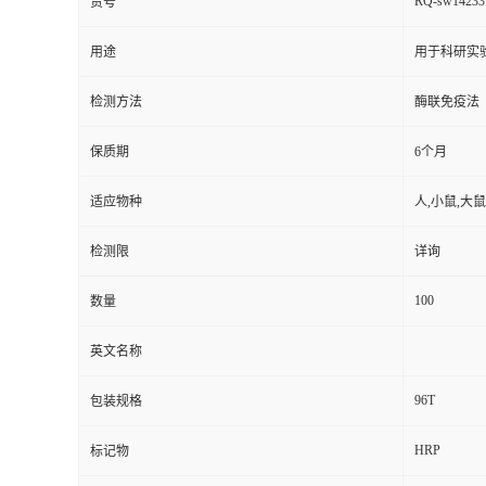
RQ-sw14233
货号
用途
用于科研实
检测方法
酶联免疫法
保质期
6个月
适应物种
人,小鼠,大鼠
检测限
详询
100
数量
英文名称
96T
包装规格
HRP
标记物