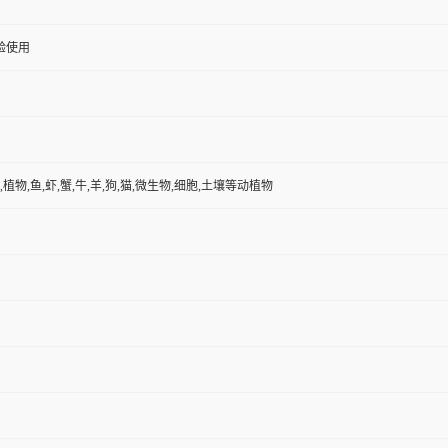
验使用
,植物,鱼,虾,蟹,牛,羊,狗,猫,微生物,细胞,土壤等动植物