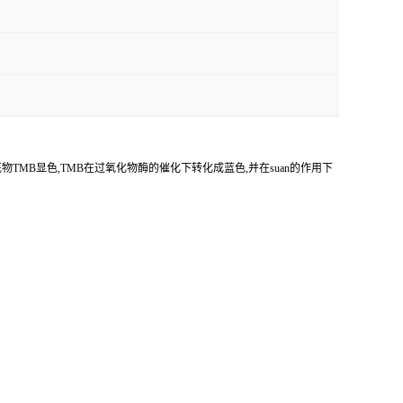
底物
TMB
显色,
TMB
在过氧化物酶的催化下转化成蓝色,并在
suan
的作用下