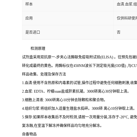
样本
血清.血浆.
应用
仅供科研使
是否进口
否
检测原理
试剂盒采用双抗原一
-
步夹心法酶联免疫吸附试验
(ELISA)
。往预先包被
转化成最终的黄色。用酶标仪在
450NM
波长下测定吸光度
(OD
值
)
,与
CU
样品收集、处理及保存方法
1.
血清
:
使用不含热原和内毒素的试管,操作过程中避免任何细胞刺激,收集
2.
血浆
: EDTA
、柠檬
suan
盐或肝素抗凝。
3000
转离心
30
分钟取上清。
3.
细胞上清液
: 3000
转离心
10
分钟去除颗粒和聚合物。
4.
组织匀浆
:
将组织加入适量生理盐水捣碎。
3000
转 离心
10
分钟取上清。
5.
保存
:
如果样本收集后不及时检测,请按
一
次用量分装,冻存于
-20
°
C
, 避
复冻融,在室温下解冻并确保样品均匀地充分解冻。
自备物品