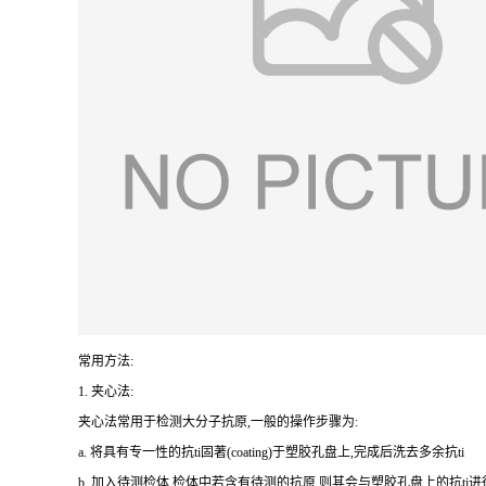
常用方法:
1.
夹心法:
夹心法常用于检测大分子抗原,一般的操作步骤为
:
a.
将具有专一性的
抗
ti
固著(
coating
)于塑胶孔盘上,完成后洗去多余
抗
ti
b.
加入待测检体,检体中若含有待测的抗原,则其会与塑胶孔盘上的
抗
ti
进