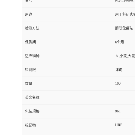
RQ-F2469A
货号
用途
用于科研实
检测方法
酶联免疫法
保质期
6个月
适应物种
人,小鼠,大鼠
检测限
详询
100
数量
英文名称
96T
包装规格
HRP
标记物