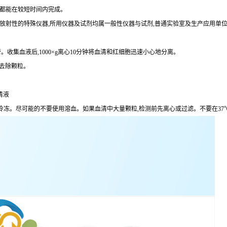
术都能在较短时间内完成。
定放射性的特殊仪器,所用仪器及试剂均属一般性仪器与试剂,普通实验室及生产应用单
。收集血液后,1000×g离心10分钟将血清和红细胞迅速小心地分离。
分钟去除颗粒。
清液
,避免反复冷冻。尽可能的不要使用溶血。如果血清中大量颗粒,检测前先离心或过滤。不要在