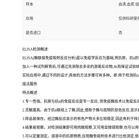
样本
血清.血浆.
应用
仅供科研使
是否进口
否
ELISA检测概述:
ELISA(酶联接免疫吸附反应分析)是以免疫学反应为基础,将抗原、
抗
ti
的
加入一种试剂孵育后,可通过洗涤除去多余的游离反应物,从而保证试验
实际应用中,通过不同的设计,具体的方法步骤可有多种。即:用于检测
抗
ti
接法服务
特点概述
1.专一性强。抗原与抗ti的免疫反应是专一反应, 而免疫酶技术以免疫反应
2.灵敏度高。由于抗ti联结上了酶,因此,借助于酶与底物的显色反应,显
3.样品易保存。经过酶反应显示的有色产物大多比较稳定,因此有利于样
4.结果易观察。对检测结果即可用肉眼观察,又可用显微镜观察,也可
5.可以定量测定。溶液中的抗原物质,应用酶免吸附技术进行比色测定