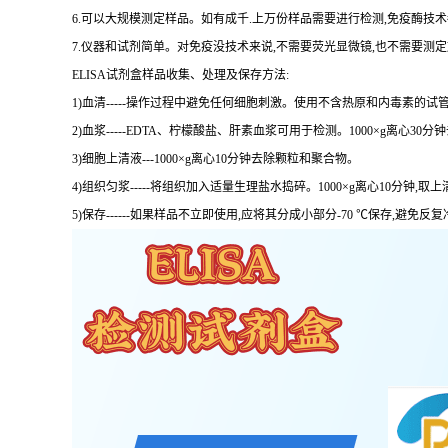
6.可以大规模测定样品。如有成千.上万份样品需要进行检测,免疫酶技
7.仪器和试剂简单。对免疫没技术来说,不需要荧光显微镜,也不需要测
ELISA试剂盒样品收集、处理及保存方法:
1)血清-----操作过程中避免任何细胞刺激。使用不含热原和内毒素的试管
2)血浆-----EDTA、柠檬酸盐、肝素血浆可用于检测。1000×g离心30
3)细胞上清液---1000×g离心10分钟去除颗粒和聚合物。
4)组织匀浆-----将组织加入适量生理盐水捣碎。1000×g离心10分钟,取上
5)保存------如果样品不立即使用,应将其分成小部分-70 ℃保存