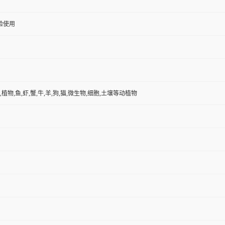
验使用
,植物,鱼,虾,蟹,牛,羊,狗,猫,微生物,细胞,土壤等动植物