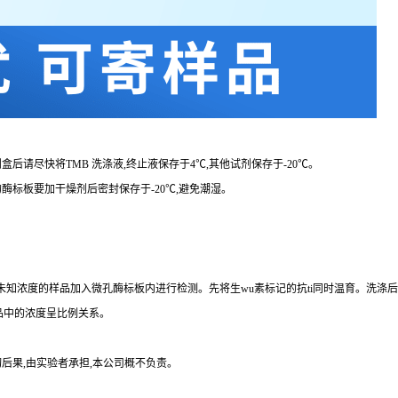
剂盒后请尽快将
TMB 洗涤液,终止液保存于4℃,其他试剂保存于-20℃。
的酶标板要加干燥剂后密封保存于
-20℃,避免潮湿。
品、未知浓度的样品加入微孔酶标板内进行检测。先将生wu素标记的
抗
ti
同时温育。洗涤后
品中的浓度呈比例关系。
后果,由实验者承担,本公司概不负责。