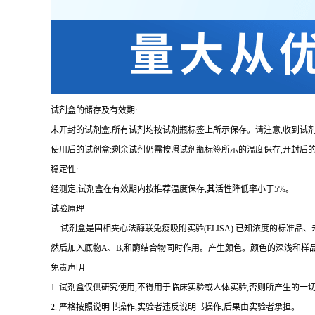
试剂盒的储存及有效期:
未开封的试剂盒:所有试剂均按试剂瓶标签上所示保存。请注意,收到试
使用后的试剂盒:剩余试剂仍需按照试剂瓶标签所示的温度保存,开封后
稳定性:
经测定,试剂盒在有效期内按推荐温度保存,其活性降低率小于
5%。
试验原理
试剂盒是固相夹心法酶联免疫吸附实验(
ELISA).已知浓度的标准
然后加入底物A、B,和酶结合物同时作用。产生颜色。颜色的深浅和样
免责声明
1.
试剂盒仅供研究使用,不得用于临床实验或人体实验,否则所产生的一切
2.
严格按照说明书操作,实验者违反说明书操作,后果由实验者承担。