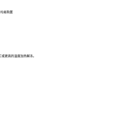
位均易购置
37℃或更高的温度加热解冻。