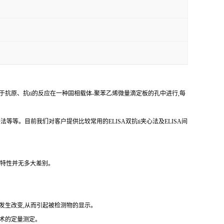
于抗原、
抗
ti
的反应在一种固相载体
-聚苯乙烯微量滴定板的孔中进行,每
争法等等。目前我们对客户提供比较常用的
ELISA双
抗
ti
夹心法及
ELISA间
反应特性并无多大差别。
发生改变,从而引起被检测物的显示。
技术的定量测定。