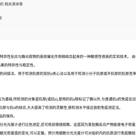
组织.相关液体等
用
特异性反应与酶对底物的高效催化作用相结合起来的一种敏感性很高的实验技术。
由
结果的特异性与稳定性。
的间接法、用于检测抗原的双
抗
ti
夹心法以及用于检测小分子抗原或半抗原的抗原竞
为基础,所检测的对象是抗原(或抗ti),使用的抗ti除标记了酶以外,与普通抗ti的免疫
示抗原与抗ti的结合,大大提高了检测的灵敏性,使检测水平接近放射免疫测定法。
品的保存。
以用分光光度计进行比色测定,还可用显微镜观察。这是因为某些酶反应产物能使电子密度
,依据光密度值的变化,可以定量。预计用细胞分光光度计可对组织内的抗原进行免疫酶