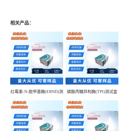
相关产品：
红霉素-N-脱甲基酶(ERND)测
磷酸丙糖异构酶(TPI)测试盒
试盒