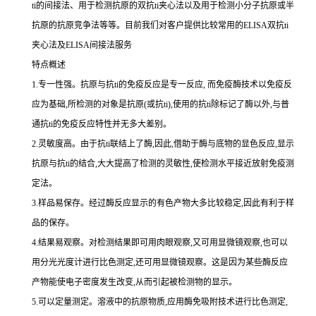
ti
的间接法、用于检测抗原的双
抗
ti
夹心法以及用于检测小分子抗原或半
抗原的抗原竞争法等等。目前我们对客户提供比较常用的
ELISA双
抗
ti
夹心法及
ELISA间接法服务
特点概述
1.专一性强。抗原与抗ti的免疫反应是专一反应, 而免疫酶技术以免疫反
应为基础,所检测的对象是抗原(或抗ti),使用的抗ti除标记了酶以外,与普
通抗ti的免疫反应特性并无多大差别。
2.灵敏度高。由于抗ti联结上了酶,因此,借助于酶与底物的显色反应,显示
抗原与抗ti的结合,大大提高了检测的灵敏性,使检测水平接近放射免疫测
定法。
3.样品易保存。经过酶反应显示的有色产物大多比较稳定,因此有利于样
品的保存。
4.结果易观察。对检测结果即可用肉眼观察,又可用显微镜观察,也可以
用分光光度计进行比色测定,还可用显微镜观察。这是因为某些酶反应
产物能使电子密度发生改变,从而引起被检测物的显示。
5.可以定量测定。溶液中的抗原物质,应用酶免吸附技术进行比色测定,