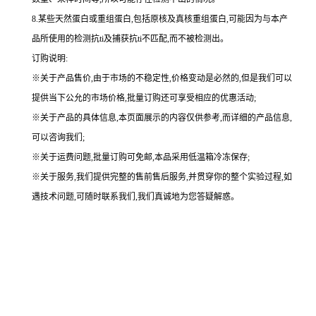
8.某些天然蛋白或重组蛋白,包括原核及真核重组蛋白,可能因为与本产
品所使用的检测抗ti及捕获抗ti不匹配,而不被检测出。
订购说明
:
※关于产品售价,由于市场的不稳定性,价格变动是必然的,但是我们可以
提供当下公允的市场价格,批量订购还可享受相应的优惠活动;
※关于产品的具体信息,本页面展示的内容仅供参考,而详细的产品信息,
可以咨询我们;
※关于运费问题,批量订购可免邮,本品采用低温箱冷冻保存;
※关于服务,我们提供完整的售前售后服务,并贯穿你的整个实验过程,如
遇技术问题,可随时联系我们,我们真诚地为您答疑解惑。