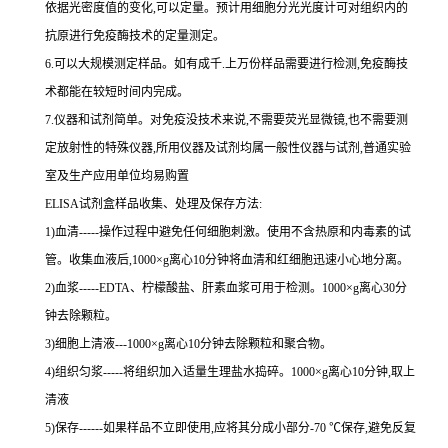
依据光密度值的变化,可以定量。预计用细胞分光光度计可对组织内的
抗原进行免疫酶技术的定量测定。
6.可以大规模测定样品。如有成千.上万份样品需要进行检测,免疫酶技
术都能在较短时间内完成。
7.仪器和试剂简单。对免疫没技术来说,不需要荧光显微镜,也不需要测
定放射性的特殊仪器,所用仪器及试剂均属一般性仪器与试剂,普通实验
室及生产应用单位均易购置
ELISA试剂盒样品收集、处理及保存方法:
1)血清-----操作过程中避免任何细胞刺激。使用不含热原和内毒素的试
管。收集血液后,1000×g离心10分钟将血清和红细胞迅速小心地分离。
2)血浆-----EDTA、柠檬酸盐、肝素血浆可用于检测。1000×g离心30分
钟去除颗粒。
3)细胞上清液---1000×g离心10分钟去除颗粒和聚合物。
4)组织匀浆-----将组织加入适量生理盐水捣碎。1000×g离心10分钟,取上
清液
5)保存------如果样品不立即使用,应将其分成小部分-70 ℃保存,避免反复