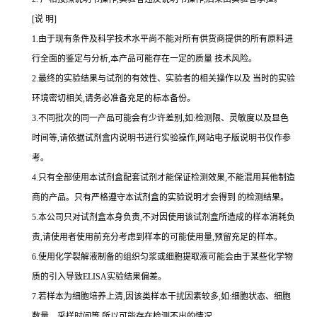
[说 明]
1.由于现有条件及科学技术水平尚不能对所有供货商提供的所有原料进
行全面的鉴定与分析,本产品可能存在一定的质量 技术风险。
2.最终的实验结果与试剂的有效性、实验者的相关操作以及 当时的实验
环境密切相关,请务必准备充足的标本备份。
3.不同批次的同一产品可能会有少许差别,如:检测限、灵敏度以及显色
时间等,请依据试剂盒内说明书进行实验操作,网站电子版说明书仅作参
考。
4.只有全部使用本试剂盒配套试剂才能保证检测效果,不能混用其他制造
商的产品。只有严格遵守本试剂盒的实验说明才会得到 的检测结果。
5.本公司只对试剂盒本身负责,不对因使用该试剂盒所造成的样本消耗负
责,请使用者使用前充分考虑到样本的可能使用量,预留充足的样本。
6.使用化学裂解液制备的组织匀浆或细胞提取液可能会由于某些化学物
质的引入导致ELISA实验结果偏差。
7.若样本为细胞培养上清,因该类样本干扰因素较多,如:细胞状态、细胞
数量、采样时间等,所以可能存在检测不出的情况。