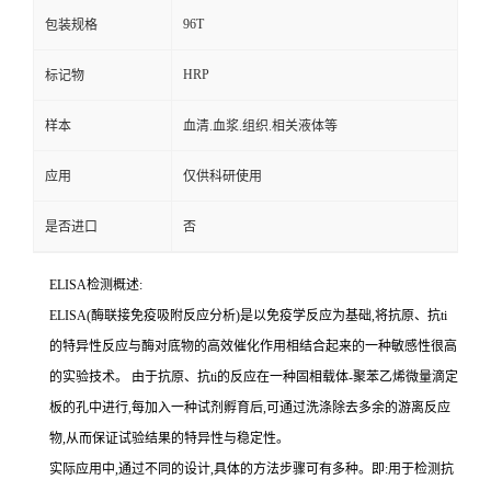
96T
包装规格
HRP
标记物
样本
血清.血浆.组织.相关液体等
应用
仅供科研使用
是否进口
否
ELISA检测概述:
ELISA(酶联接免疫吸附反应分析)是以免疫学反应为基础,将抗原、
抗
ti
的特异性反应与酶对底物的高效催化作用相结合起来的一种敏感性很高
的实验技术。
由于抗原、
抗
ti
的反应在一种固相载体
-聚苯乙烯微量滴定
板的孔中进行,每加入一种试剂孵育后,可通过洗涤除去多余的游离反应
物,从而保证试验结果的特异性与稳定性。
实际应用中,通过不同的设计,具体的方法步骤可有多种。即:用于检测
抗