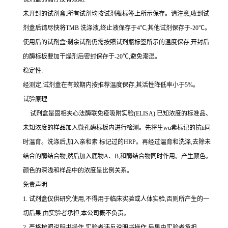
未开封的试剂盒:所有试剂均按试剂瓶标签上所示保存。请注意,收到试
剂盒后请尽快将
TMB 洗涤液,终止液保存于4℃,其他试剂保存于-20℃。
使用后的试剂盒:剩余试剂仍需按照试剂瓶标签所示的温度保存,开封后
的酶标板要加干燥剂后密封保存于
-20℃,避免潮湿。
稳定性:
经测定,试剂盒在有效期内按推荐温度保存,其活性降低率小于
5%。
试验原理
试剂盒是固相夹心法酶联免疫吸附实验(
ELISA).已知浓度的标准品、
未知浓度的样品加入微孔酶标板内进行检测。先将生wu素标记的
抗
ti
同
时温育。洗涤后,加入
亲和素
标记过的
HRP。再经过温育和洗涤,去除未
结合的酶结合物,然后加入底物A、B,和酶结合物同时作用。产生颜色。
颜色的深浅和样品中的浓度呈比例关系。
免责声明
1.
试剂盒仅供研究使用,不得用于临床实验或人体实验,否则所产生的一
切后果,由实验者承担,本公司概不负责。
2.
严格按照说明书操作,实验者违反说明书操作,后果由实验者承担。