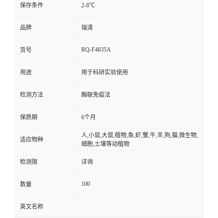
保存条件
2-8℃
品牌
瑞清
RQ-F4835A
货号
用途
用于科研实验使用
检测方法
酶联免疫法
保质期
6个月
人,小鼠,大鼠,植物,鱼,虾,蟹,牛,羊,狗,猫,微生物,
适应物种
细胞,土壤等动植物
检测限
详询
100
数量
英文名称