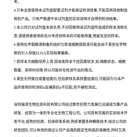
考。
4.
只有全部使用本试剂盒配套试剂才能保证检测效果,不能混用其他制造
商的产品。只有严格遵守本试剂盒的实验说明才会得到
检测结果。
5.
本公司只对试剂盒本身负责,不对因使用该试剂盒所造成的样本消耗负
责,请使用者使用前充分考虑到样本的可能使用量,预留充足的样本。
6.
使用化学裂解液制备的组织匀浆或细胞提取液可能会由于某些化学物
质的引入导致
ELISA
实验结果偏差。
7.
若样本为细胞培养上清,因该类样本干扰因素较多,如
:
细胞状态、细胞
数量、采样时间等,所以可能存在检测不出的情况。
8.
某些天然蛋白或重组蛋白,包括原核及真核重组蛋白,可能因为与本产
品所使用的检测
抗
ti
及捕获
抗
ti
不匹配,而不被检测出。
深圳瑞清生物信息科技有限公司经过数年的努力发展已迅速成为集产品
研发、经营为一体的专业化生物工程公司。公司具有完善的实验技术开
发平台,成熟的抗原、抗体研发系统,熟练掌握各种酶联技术,结合公司的
研发团队,可以有效的保证公司产品强的稳定性和高的准确性,同时又具