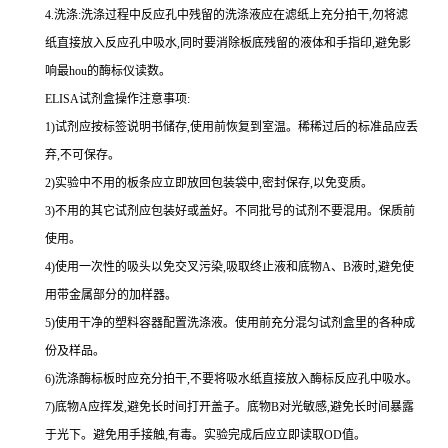
4.
洗涤
:
洗涤过程中反应孔中残留的洗涤液应在滤纸上充分拍干,勿将滤
纸直接放入反应孔中吸水,同时要消除板底残留的液体和
手指印,避免影
响最
hou
的酶标仪读数。
ELISA
试剂盒操作注意事项:
1
)试剂应按标签说明书储存,使用前恢复到室温。稀稀过后的标准品应丢
弃,不可保存。
2
)实验中不用的板条应立即放回包装袋中,密封保存,以免变质。
3
)不用的其它试剂应包装好或盖好。不同批号的试剂不要混用。保质前
使用。
4
)使用一次性的吸头以免交叉污染,吸取终止液和底物
A
、
B
液时,避免使
用带金属部分的加样器。
5
)使用干净的塑料容器配置洗涤液。使用前充分混匀试剂盒里的各种成
份及样品。
6
)洗涤酶标板时应充分拍干,不要将吸水纸直接放入酶标反应孔中吸水。
7
)底物
A
应挥发,避免长时间打开盖子。底物
B
对光敏感,避免长时间暴露
于光下。避免用手接触,有毒。实验完成后应立即读取
OD
值。