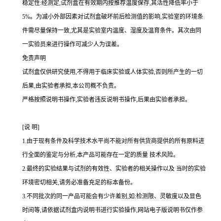
稳定性:经测定,试剂盒在有效期内按推荐温度保存,其活性降低率小于
5%
。为减小外部因素对试剂盒破坏前后检测值的影响,实验室的环境条
件需尽量保持一致,尤其是实验室内温度、湿度及温育条件。其次由同
一实验员来进行操作可减少人为误差。
免责声明
试剂盒仅供研究使用,不得用于临床实验或人体实验,否则所产生的一切
后果,由实验者承担,本公司概不负责。
严格按照说明书操作,实验者违反说明书操作,后果由实验者承担。
[
说
明
]
1.
由于现有条件及科学技术水平尚不能对所有供货商提供的所有原料进
行全面的鉴定与分析,本产品可能存在一定的质量 技术风险。
2.
最终的实验结果与试剂的有效性、实验者的相关操作以及 当时的实验
环境密切相关,请务必准备充足的标本备份。
3.
不同批次的同一产品可能会有少许差别,如
:
检测限、灵敏度以及显色
时间等,请依据试剂盒内说明书进行实验操作,网站电子版说明书仅作参