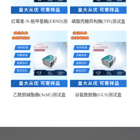
红霉素-N-脱甲基酶(ERND)测
磷酸丙糖异构酶(TPI)测试盒
试盒
乙酰胆碱酯酶(AchE)测试盒
谷氨酰胺酶(GLS)测试盒