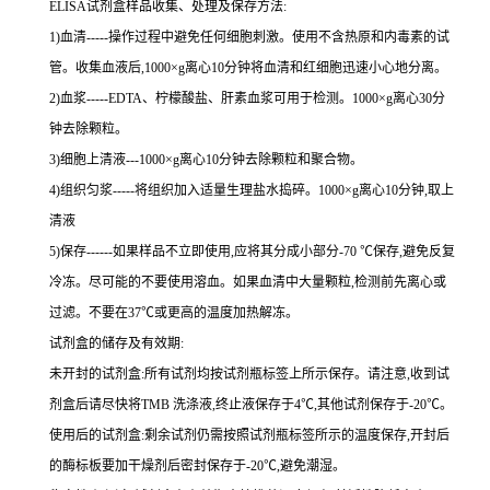
ELISA
试剂盒样品收集、处理及保存方法:
1
)血清
-----
操作过程中避免任何细胞刺激。使用不含热原和内毒素的试
管。收集血液后,
1000×g
离心
10
分钟将血清和红细胞迅速小心地分离。
2
)血浆
-----EDTA
、柠檬酸盐、肝素血浆可用于检测。
1000×g
离心
30
分
钟去除颗粒。
3
)细胞上清液
---1000×g
离心
10
分钟去除颗粒和聚合物。
4
)组织匀浆
-----
将组织加入适量生理盐水捣碎。
1000×g
离心
10
分钟,取上
清液
5
)保存
------
如果样品不立即使用,应将其分成小部分
-70 ℃
保存,避免反复
冷冻。尽可能的不要使用溶血。如果血清中大量颗粒,检测前先离心或
过滤。不要在
37℃
或更高的温度加热解冻。
试剂盒的储存及有效期:
未开封的试剂盒:所有试剂均按试剂瓶标签上所示保存。请注意,收到试
剂盒后请尽快将
TMB
洗涤液,终止液保存于
4℃
,其他试剂保存于
-20℃
。
使用后的试剂盒:剩余试剂仍需按照试剂瓶标签所示的温度保存,开封后
的酶标板要加干燥剂后密封保存于
-20℃
,避免潮湿。