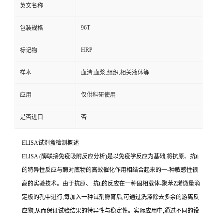
英文名称
96T
包装规格
HRP
标记物
样本
血清.血浆.组织.相关液体等
应用
仅供科研使用
是否进口
否
ELISA
试剂盒检测概述
ELISA (
酶联接免疫吸附反应分析
)
是以免疫学反应为基础
,
将抗原、
抗
ti
的特异性反应与酶对底物的高效催化作用相结合起来的一
-
种敏感性很
高的实验技术。由于抗原、
抗
ti
的反应在一种固相载体
-
聚苯
Z
烯微量滴
定板的孔中进行,每加入一种试剂孵育后,可通过洗涤除去多余的游离反
应物,从而保证试验结果的特异性与稳定性。实际应用中,通过不同的设