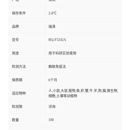
产地
深圳
保存条件
2-8℃
品牌
瑞清
RQ-F5242A
货号
用途
用于科研实验使用
检测方法
酶联免疫法
保质期
6个月
人,小鼠,大鼠,植物,鱼,虾,蟹,牛,羊,狗,猫,微生物,
适应物种
细胞,土壤等动植物
检测限
详询
100
数量