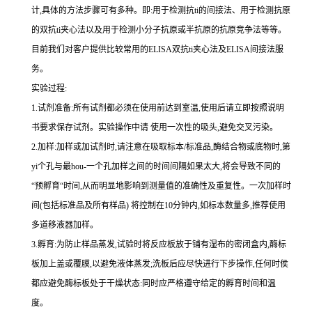
计,具体的方法步骤可有多种。即
:
用于检测
抗
ti
的间接法、用于检测抗原
的双
抗
ti
夹心法以及用于检测小分子抗原或半抗原的抗原竞争法等等。
目前我们对客户提供比较常用的
ELISA
双
抗
ti
夹心法及
ELIS
A
间接法服
务。
实验过程
:
1.
试剂准备
:
所有试剂都必须在使用前达到室温
,
使用后请立即按照说明
书要求保存试剂。实验操作中请 使用一次性的吸头
,
避免交叉污染。
2.
加样
:
加样或加试剂时,请注意在吸取标本
/
标准品,酶结合物或底物时,
第
yi
个孔与
最
hou
-
一个孔加样之间的时间间隔如果太大,将会导致不同的
“预孵育“时间
,
从而明显地影响到测量值的准确性及重复性。
一
次加样时
间
(
包括标准品及所有样品
)
将
控制在
10
分钟内
,
如标本数量多
,
推荐使用
多道移液器加样。
3.
孵育
:
为防止样品蒸发
,
试验时将反应板放于铺有湿布的密闭盒内,酶标
板加上盖或覆膜,以避免液体蒸发
;
洗板后应尽快进行下步操作
,
任何时侯
都应避免酶标板处于干燥状态
:
同时应严格遵守给定的孵育时间和温
度。