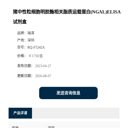
猪中性粒细胞明胶酶相关脂质运载蛋白(NGAL)ELISA
试剂盒
品牌：
瑞清
产地：
深圳
货号：
RQ-F5242A
价格：
￥1750/盒
发布日期：
2023-04-27
更新日期：
2026-08-07
发送咨询信息
产品详请