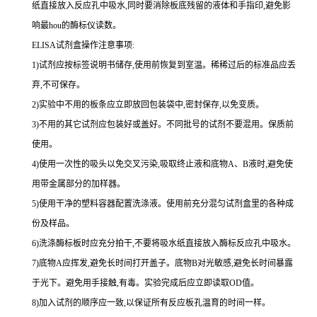
纸直接放入反应孔中吸水,同时要消除板底残留的液体和
手指印,避免影
响最
hou
的酶标仪读数。
ELISA
试剂盒操作注意事项:
1
)试剂应按标签说明书储存,使用前恢复到室温。稀稀过后的标准品应丢
弃,不可保存。
2
)实验中不用的板条应立即放回包装袋中,密封保存,以免变质。
3
)不用的其它试剂应包装好或盖好。不同批号的试剂不要混用。保质前
使用。
4
)使用一次性的吸头以免交叉污染,吸取终止液和底物
A
、
B
液时,避免使
用带金属部分的加样器。
5
)使用干净的塑料容器配置洗涤液。使用前充分混匀试剂盒里的各种成
份及样品。
6
)洗涤酶标板时应充分拍干,不要将吸水纸直接放入酶标反应孔中吸水。
7
)底物
A
应挥发,避免长时间打开盖子。底物
B
对光敏感,避免长时间暴露
于光下。避免用手接触,有毒。实验完成后应立即读取
OD
值。
8
)加入试剂的顺序应一致,以保证所有反应板孔温育的时间一样。