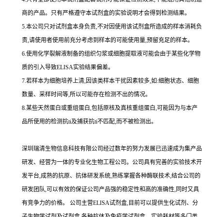
商的产品。只有严格遵守本试剂盒的实验说明才会得到
检测结果。
5.
本公司只对试剂盒本身负责,不对因使用该试剂盒所造成的样本消耗负
责,请使用者使用前充分考虑到样本的可能使用量,预留充足的样本。
6.
使用化学裂解液制备的组织匀浆或细胞提取液可能会由于某些化学物
质的引入导致
ELISA
实验结果偏差。
7.
若样本为细胞培养上清,因该类样本干扰因素较多,如
:
细胞状态、细胞
数量、采样时间等,所以可能存在检测不出的情况。
8.
某些天然蛋白或重组蛋白,包括原核及真核重组蛋白,可能因为与本产
品所使用的检测
抗
ti
及捕获
抗
ti
不匹配,而不被检测出。
深圳瑞清生物信息科技有限公司经过数年的努力发展已迅速成为集产品
研发、经营为一体的专业化生物工程公司。公司具有完善的实验技术开
发平台,成熟的抗原、抗体研发系统,熟练掌握各种酶联技术,结合公司的
研发团队,可以有效的保证公司产品强的稳定性和高的准确性,同时又具
有竞争力的价格。
公司主营
ELISA
试剂盒,目前可以提供生化试剂、分
子生物学试剂及试剂盒,各种抗体及免疫学试剂盒、实验耗材等多门类