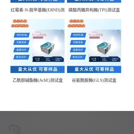
红霉素-N-脱甲基酶(ERND)测
磷酸丙糖异构酶(TPI)测试盒
试盒
乙酰胆碱酯酶(AchE)测试盒
谷氨酰胺酶(GLS)测试盒