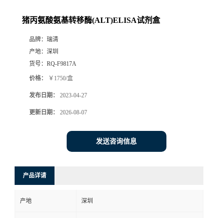
猪丙氨酸氨基转移酶(ALT)ELISA试剂盒
品牌：
瑞清
产地：
深圳
货号：
RQ-F9817A
价格：
￥1750/盒
发布日期：
2023-04-27
更新日期：
2026-08-07
发送咨询信息
产品详请
产地
深圳