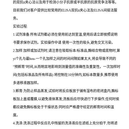
的双
抗
ti
夹心法以及用于检测小分子抗原或半抗原的抗原竞争法等等。
目前我们对客户提供比较常用的
ELISA
双
抗
ti
夹心法及
ELIS
A
间接法服
务。
实验过程
:
1.
试剂准备
:
所有试剂都必须在使用前达到室温
,
使用后请立即按照说明
书要求保存试剂。实验操作中请 使用一次性的吸头
,
避免交叉污染。
2.
加样
:
加样或加试剂时,请注意在吸取标本
/
标准品,酶结合物或底物时,
第
yi
个孔与
最
hou
-
一个孔加样之间的时间间隔如果太大,将会导致不同的
“预孵育“时间
,
从而明显地影响到测量值的准确性及重复性。
一
次加样时
间
(
包括标准品及所有样品
)
将
控制在
10
分钟内
,
如标本数量多
,
推荐使用
多道移液器加样。
3.
孵育
:
为防止样品蒸发
,
试验时将反应板放于铺有湿布的密闭盒内,酶标
板加上盖或覆膜,以避免液体蒸发
;
洗板后应尽快进行下步操作
,
任何时侯
都应避免酶标板处于干燥状态
:
同时应严格遵守给定的孵育时间和温
度。
4.
洗涤
:
洗涤过程中反应孔中残留的洗涤液应在滤纸上充分拍干,勿将滤