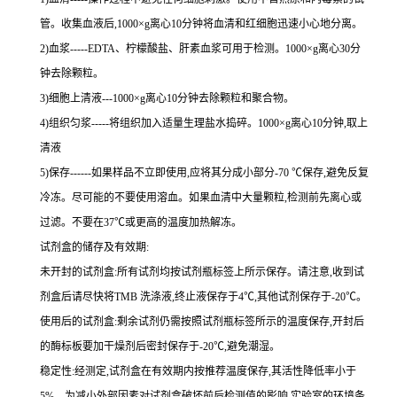
管。收集血液后,
1000×g
离心
10
分钟将血清和红细胞迅速小心地分离。
2
)血浆
-----EDTA
、柠檬酸盐、肝素血浆可用于检测。
1000×g
离心
30
分
钟去除颗粒。
3
)细胞上清液
---1000×g
离心
10
分钟去除颗粒和聚合物。
4
)组织匀浆
-----
将组织加入适量生理盐水捣碎。
1000×g
离心
10
分钟,取上
清液
5
)保存
------
如果样品不立即使用,应将其分成小部分
-70 ℃
保存,避免反复
冷冻。尽可能的不要使用溶血。如果血清中大量颗粒,检测前先离心或
过滤。不要在
37℃
或更高的温度加热解冻。
试剂盒的储存及有效期:
未开封的试剂盒:所有试剂均按试剂瓶标签上所示保存。请注意,收到试
剂盒后请尽快将
TMB
洗涤液,终止液保存于
4℃
,其他试剂保存于
-20℃
。
使用后的试剂盒:剩余试剂仍需按照试剂瓶标签所示的温度保存,开封后
的酶标板要加干燥剂后密封保存于
-20℃
,避免潮湿。
稳定性:经测定,试剂盒在有效期内按推荐温度保存,其活性降低率小于
5%
。为减小外部因素对试剂盒破坏前后检测值的影响,实验室的环境条