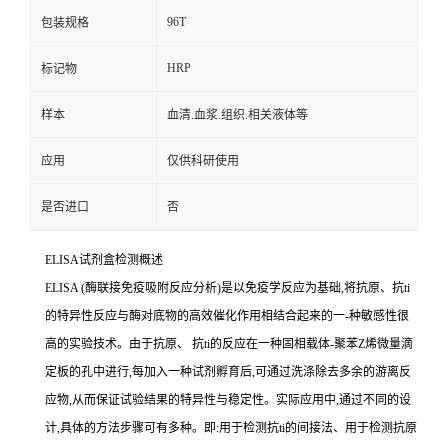
96T
包装规格
HRP
标记物
样本
血清.血浆.组织.相关液体等
应用
仅供科研使用
是否进口
否
ELISA
试剂盒检测概述
ELISA (
酶联接免疫吸附反应分析
)
是以免疫学反应为基础
,
将抗原、
抗
ti
的特异性反应与酶对底物的高效催化作用相结合起来的一
-
种敏感性很
高的实验技术。由于抗原、
抗
ti
的反应在一种固相载体
-
聚苯
Z
烯微量滴
定板的孔中进行,每加入一种试剂孵育后,可通过洗涤除去多余的游离反
应物,从而保证试验结果的特异性与稳定性。实际应用中,通过不同的设
计,具体的方法步骤可有多种。即
:
用于检测
抗
ti
的间接法、用于检测抗原