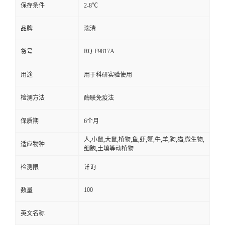
保存条件
2-8℃
品牌
瑞清
RQ-F9817A
货号
用途
用于科研实验使用
检测方法
酶联免疫法
保质期
6个月
人,小鼠,大鼠,植物,鱼,虾,蟹,牛,羊,狗,猫,微生物,
适应物种
细胞,土壤等动植物
检测限
详询
100
数量
英文名称