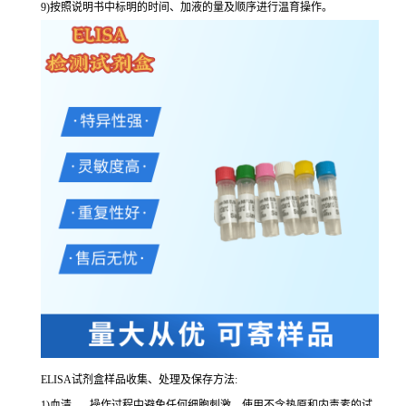
9
)按照说明书中标明的时间、加液的量及顺序进行温育操作。
ELISA
试剂盒样品收集、处理及保存方法:
1
)血清
-----
操作过程中避免任何细胞刺激。使用不含热原和内毒素的试