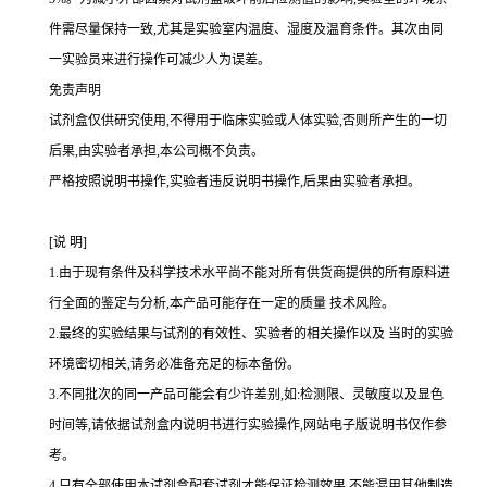
件需尽量保持一致,尤其是实验室内温度、湿度及温育条件。其次由同
一实验员来进行操作可减少人为误差。
免责声明
试剂盒仅供研究使用,不得用于临床实验或人体实验,否则所产生的一切
后果,由实验者承担,本公司概不负责。
严格按照说明书操作,实验者违反说明书操作,后果由实验者承担。
[
说
明
]
1.
由于现有条件及科学技术水平尚不能对所有供货商提供的所有原料进
行全面的鉴定与分析,本产品可能存在一定的质量 技术风险。
2.
最终的实验结果与试剂的有效性、实验者的相关操作以及 当时的实验
环境密切相关,请务必准备充足的标本备份。
3.
不同批次的同一产品可能会有少许差别,如
:
检测限、灵敏度以及显色
时间等,请依据试剂盒内说明书进行实验操作,网站电子版说明书仅作参
考。
4.
只有全部使用本试剂盒配套试剂才能保证检测效果,不能混用其他制造